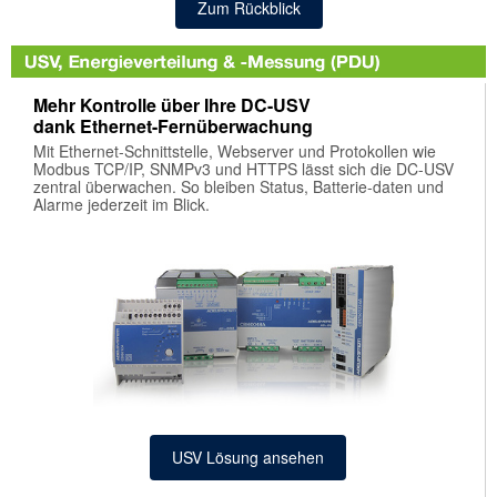
Zum Rückblick
 Lock
Rem
e
Ind
link
Mehr Kontrolle über Ihre DC-USV
dank Ethernet-Fernüberwachung
mer Electronics
Geb
Mit Ethernet-Schnittstelle, Webserver und Protokollen wie
M TEC
Modbus TCP/IP, SNMPv3 und HTTPS lässt sich die DC-USV
zentral überwachen. So bleiben Status, Batterie-daten und
Ind
grand
Alarme jederzeit im Blick.
goWave
SFP
esight
Sof
xa
tio
Zub
norama Antennas
tchSee
wer Kingdom
USV Lösung ansehen
ynting