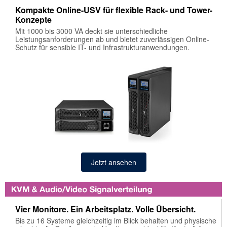
Kompakte Online-USV für flexible Rack- und Tower-
itan
Konzepte
llo UPS
Mit 1000 bis 3000 VA deckt sie unterschiedliche
Leistungsanforderungen ab und bietet zuverlässigen Online-
rver Technology
Schutz für sensible IT- und Infrastrukturanwendungen.
etta
RIO Antenne
nbird
tical Software
KTELIC
tonika
wired Networks
Jetzt ansehen
ion
TTECO
stermo
Vier Monitore. Ein Arbeitsplatz. Volle Übersicht.
Bis zu 16 Systeme gleichzeitig im Blick behalten und physische
asa