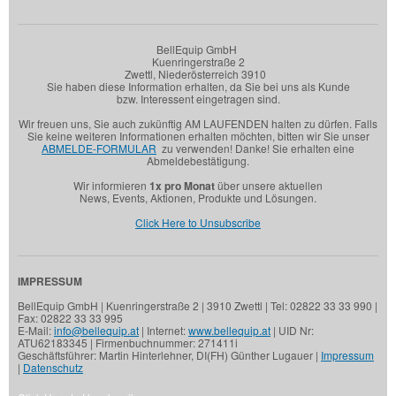
BellEquip GmbH
Kuenringerstraße 2
Zwettl, Niederösterreich 3910
Sie haben diese Information erhalten, da Sie bei uns als Kunde
bzw. Interessent eingetragen sind.
Wir freuen uns, Sie auch zukünftig AM LAUFENDEN halten zu dürfen. Falls
Sie keine weiteren Informationen erhalten möchten, bitten wir Sie unser
ABMELDE-FORMULAR
zu verwenden! Danke! Sie erhalten eine
Abmeldebestätigung.
Wir informieren
1x pro Monat
über unsere aktuellen
News, Events, Aktionen, Produkte und Lösungen.
Click Here to Unsubscribe
IMPRESSUM
BellEquip GmbH | Kuenringerstraße 2 | 3910 Zwettl | Tel: 02822 33 33 990 |
Fax: 02822 33 33 995
E-Mail:
info@bellequip.at
| Internet:
www.bellequip.at
| UID Nr:
ATU62183345 | Firmenbuchnummer: 271411i
Geschäftsführer: Martin Hinterlehner, DI(FH) Günther Lugauer |
Impressum
|
Datenschutz