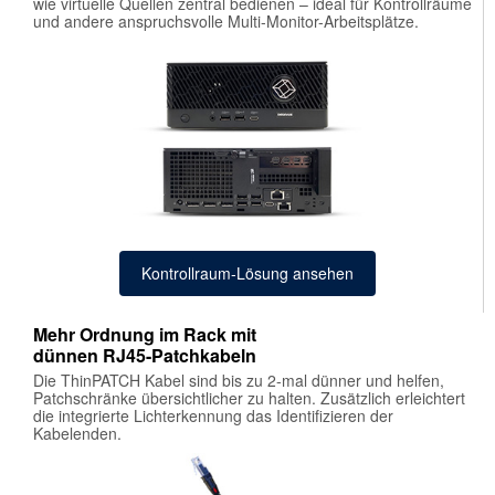
wie virtuelle Quellen zentral bedienen – ideal für Kontrollräume
und andere anspruchsvolle Multi-Monitor-Arbeitsplätze.
E Systems
ws zu unseren Herstellern
Kontrollraum-Lösung ansehen
Mehr Ordnung im Rack mit
dünnen RJ45-Patchkabeln
Die ThinPATCH Kabel sind bis zu 2-mal dünner und helfen,
Patchschränke übersichtlicher zu halten. Zusätzlich erleichtert
die integrierte Lichterkennung das Identifizieren der
Kabelenden.