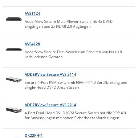
Comet System
Energiemessung
Energieverteilung
AVS1124
IP, WLAN & GSM Sensorik
IoT - Internet of Things
CompleTech
IPC, Industrielle Netzwerktechnik & WLAN
AdderView Secure Multi-Viewer Switch mit 4x DVI-D
Contemporary Controls
Eingängen und 2x HDMI 2.0 Augängen
Datenlogger
Remote I/O
Industrielle Netzwerktechnik / Kommunikation
Industrielle Computer
Sonstige
Digi
AVS4128
Eaton
Wi-Fi - WLAN - Wireless
Serverräume
RMA / Rücksendung / Support
AdderView Secure Flexi-Switch zum Schalten von bis zu 8
Elsys
verbundenen Geräten
IT Netzwerktechnik / Kommunikation
Enginko - mcf88
ADDERView Secure AVS 2114
Fokus Technologies
Secure 4-Port KVM Switch mit NIAP PP 4.0 Zertifizierung und
Gefen
Single-Head DVI-D Anschlüssen
Gude
ADDERView Secure AVS 2214
Guntermann & Drunck
4-Port Dual-Head DVI-D KVM Secure Switch mit NIAP PP 4.0
High Sec Labs
für Anwendungen mit hohen Sicherheitsanforderungen
HW group
Icron
DK22PH-4