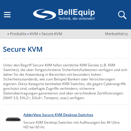
»
Produkte
»
KVM
»
Secure KVM
Merkzettel
Adder
(
0
)
M2M Router, Antennen, VPN & SIM
Übersicht
LAGERABVERKAUF Stromverteilung und -messung
Unternehmen
ADEL system
Secure KVM
Fernwartung via Mobilfunk (M2M)
Advantech
Wissen
Ansprechpersonen
Advantech-Conel
SD-WAN & Bonding
Unter den Begriff Secure KVM fallen sämtliche KVM Geräte (z.B. KVM
Neue Produkte
Veranstaltungen
Switches), die über fortgeschrittene Sicherheitsfunktionen verfügen und sich
AKCP / AKCess Pro
daher für die Anwendung in Bereichen mit besonders hohen
Antennen
Sicherheitsstandards, wie zum Beispiel Banken oder Versicherungen
Amit
eigenen. Diese Kategorie beinhaltet KVM Switches, die gegen Cyberangriffe
Veranstaltungen
Jobs & Karriere
geschützt sind, unbefugte Zugriffe verhindern, sicherere
Aten
Datenübertragungen garantieren und über verschiedene Zertifizierungen
KVM & Audio/Video Signalverteilung
(NIAP 3.0, EAL2+, EAL4+, Tempest, usw.) verfügen.
Bachmann
Bell-Up-to-Date Magazine
News
KVM
Audio/Video
Black Box
USV, Energieverteilung & -messung
AdderView Secure KVM Desktop Switches
Aktueller Newsletter
Bondix
Kabel und Verkabelung
Digital Signage
Secure KVM Desktop Switches mit Auflösungen bis 4K Ultra
USV / UPS
Industrielle Stromversorgung
HD bei 60 Hz
Cambium Networks
IoT, Umgebungsmonitoring & Sensorik