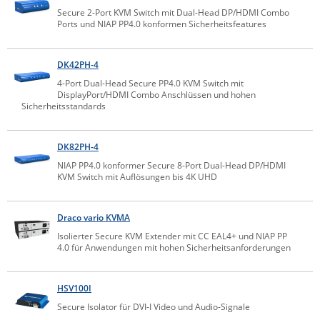
Secure 2-Port KVM Switch mit Dual-Head DP/HDMI Combo
IEC Lock
Ports und NIAP PP4.0 konformen Sicherheitsfeatures
Ihse
Kerlink
DK42PH-4
4-Port Dual-Head Secure PP4.0 KVM Switch mit
Kramer Electronics
DisplayPort/HDMI Combo Anschlüssen und hohen
Sicherheitsstandards
KVM TEC
Legrand
DK82PH-4
LigoWave
NIAP PP4.0 konformer Secure 8-Port Dual-Head DP/HDMI
Milesight
KVM Switch mit Auflösungen bis 4K UHD
Moxa
Draco vario KVMA
Netio
Isolierter Secure KVM Extender mit CC EAL4+ und NIAP PP
Panorama Antennas
4.0 für Anwendungen mit hohen Sicherheitsanforderungen
PatchSee
HSV100I
Power Kingdom
Secure Isolator für DVI-I Video und Audio-Signale
Poynting