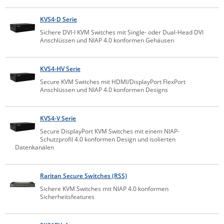
Raritan
KVS4-D Serie
Riello UPS
Sichere DVI-I KVM Switches mit Single- oder Dual-Head DVI
Anschlüssen und NIAP 4.0 konformen Gehäusen
Server Technology
Siretta
KVS4-HV Serie
SIRIO Antenne
Secure KVM Switches mit HDMI/DisplayPort FlexPort
Anschlüssen und NIAP 4.0 konformen Designs
Sunbird
Tactical Software
KVS4-V Serie
TEKTELIC
Secure DisplayPort KVM Switches mit einem NIAP-
Teltonika
Schutzprofil 4.0 konformen Design und isolierten
Datenkanälen
Unwired Networks
Vision
Raritan Secure Switches (RSS)
WATTECO
Sichere KVM Switches mit NIAP 4.0 konformen
Sicherheitsfeatures
Westermo
Yuasa