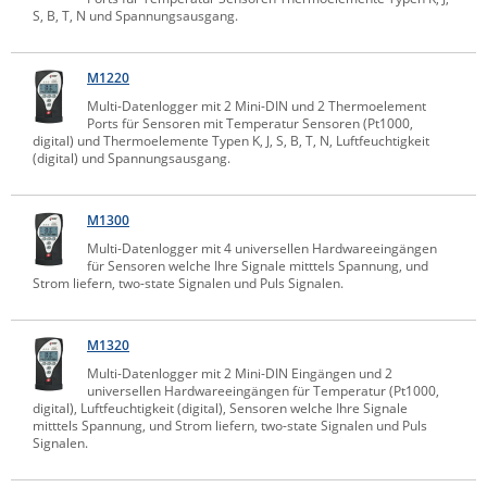
S, B, T, N und Spannungsausgang.
IEC Lock
Ihse
M1220
Kerlink
Multi-Datenlogger mit 2 Mini-DIN und 2 Thermoelement
Ports für Sensoren mit Temperatur Sensoren (Pt1000,
Kramer Electronics
digital) und Thermoelemente Typen K, J, S, B, T, N, Luftfeuchtigkeit
(digital) und Spannungsausgang.
KVM TEC
Legrand
M1300
LigoWave
Multi-Datenlogger mit 4 universellen Hardwareeingängen
für Sensoren welche Ihre Signale mitttels Spannung, und
Milesight
Strom liefern, two-state Signalen und Puls Signalen.
Moxa
Netio
M1320
Panorama Antennas
Multi-Datenlogger mit 2 Mini-DIN Eingängen und 2
universellen Hardwareeingängen für Temperatur (Pt1000,
PatchSee
digital), Luftfeuchtigkeit (digital), Sensoren welche Ihre Signale
mitttels Spannung, und Strom liefern, two-state Signalen und Puls
Power Kingdom
Signalen.
Poynting