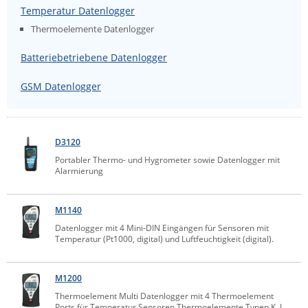
Temperatur Datenlogger
Comet System
Energiemessung
Energieverteilung
Thermoelemente Datenlogger
IP, WLAN & GSM Sensorik
IoT - Internet of Things
CompleTech
IPC, Industrielle Netzwerktechnik & WLAN
Batteriebetriebene Datenlogger
Contemporary Controls
Datenlogger
Remote I/O
Industrielle Netzwerktechnik / Kommunikation
Industrielle Computer
Sonstige
Digi
GSM Datenlogger
Eaton
Wi-Fi - WLAN - Wireless
Serverräume
RMA / Rücksendung / Support
Elsys
IT Netzwerktechnik / Kommunikation
D3120
Enginko - mcf88
Portabler Thermo- und Hygrometer sowie Datenlogger mit
Fokus Technologies
Alarmierung
Gefen
M1140
Gude
Datenlogger mit 4 Mini-DIN Eingängen für Sensoren mit
Guntermann & Drunck
Temperatur (Pt1000, digital) und Luftfeuchtigkeit (digital).
High Sec Labs
M1200
HW group
Thermoelement Multi Datenlogger mit 4 Thermoelement
Icron
Ports für Temperatur Sensoren Thermoelemente Typen K, J,