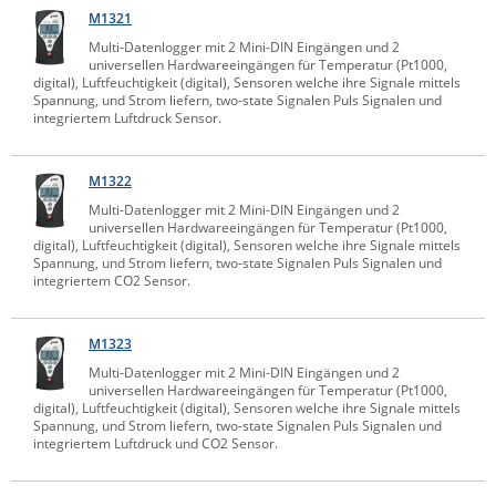
M1321
Raritan
Multi-Datenlogger mit 2 Mini-DIN Eingängen und 2
Riello UPS
universellen Hardwareeingängen für Temperatur (Pt1000,
digital), Luftfeuchtigkeit (digital), Sensoren welche ihre Signale mittels
Server Technology
Spannung, und Strom liefern, two-state Signalen Puls Signalen und
integriertem Luftdruck Sensor.
Siretta
SIRIO Antenne
M1322
Sunbird
Multi-Datenlogger mit 2 Mini-DIN Eingängen und 2
universellen Hardwareeingängen für Temperatur (Pt1000,
Tactical Software
digital), Luftfeuchtigkeit (digital), Sensoren welche ihre Signale mittels
Spannung, und Strom liefern, two-state Signalen Puls Signalen und
TEKTELIC
integriertem CO2 Sensor.
Teltonika
Unwired Networks
M1323
Multi-Datenlogger mit 2 Mini-DIN Eingängen und 2
Vision
universellen Hardwareeingängen für Temperatur (Pt1000,
digital), Luftfeuchtigkeit (digital), Sensoren welche ihre Signale mittels
WATTECO
Spannung, und Strom liefern, two-state Signalen Puls Signalen und
integriertem Luftdruck und CO2 Sensor.
Westermo
Yuasa