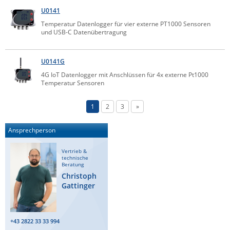
U0141
Temperatur Datenlogger für vier externe PT1000 Sensoren
und USB-C Datenübertragung
U0141G
4G IoT Datenlogger mit Anschlüssen für 4x externe Pt1000
Temperatur Sensoren
1
2
3
»
Ansprechperson
Vertrieb &
technische
Beratung
Christoph
Gattinger
+43 2822 33 33 994