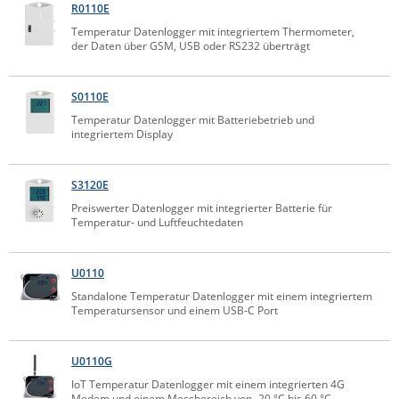
R0110E
ZPE Systems
Temperatur Datenlogger mit integriertem Thermometer,
der Daten über GSM, USB oder RS232 überträgt
News zu unseren Herstellern
S0110E
Temperatur Datenlogger mit Batteriebetrieb und
integriertem Display
S3120E
Preiswerter Datenlogger mit integrierter Batterie für
Temperatur- und Luftfeuchtedaten
U0110
Standalone Temperatur Datenlogger mit einem integriertem
Temperatursensor und einem USB-C Port
U0110G
IoT Temperatur Datenlogger mit einem integrierten 4G
Modem und einem Messbereich von -20 °C bis 60 °C