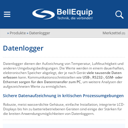
»
Produkte
»
Datenlogger
Merkzettel
Adder
(
0
)
M2M Router, Antennen, VPN & SIM
Übersicht
LAGERABVERKAUF Stromverteilung und -messung
Unternehmen
ADEL system
Datenlogger
Fernwartung via Mobilfunk (M2M)
Advantech
Wissen
Ansprechpersonen
Advantech-Conel
SD-WAN & Bonding
Datenlogger dienen der Aufzeichnung von Temperatur, Luftfeuchtigkeit und
Neue Produkte
Veranstaltungen
anderen Umgebungsbedingungen. Die Werte werden in einem dauerhaften,
AKCP / AKCess Pro
elektronischen Speicher abgelegt, der je nach Gerät
viele tausende Daten
Antennen
erfassen
kann. Kommunikationsschnittstellen wie
USB-, RS232-, GSM- oder
Amit
Ethernet sorgen für den Datentransfer zum PC
, um weitere Analysen der
Veranstaltungen
Jobs & Karriere
aufgezeichneten Werte zu ermöglichen.
Aten
KVM & Audio/Video Signalverteilung
Sichere Datenaufzeichnung in kritischen Prozessumgebungen
Bachmann
Bell-Up-to-Date Magazine
News
Robuste, meist wasserdichte Gehäuse, einfache Installation, integrierte LCD-
KVM
Audio/Video
Black Box
USV, Energieverteilung & -messung
Displays bis hin zu batteriebetriebenen Geräten sind einige der Stärken für
die breiten Anwendungsmöglichkeiten von Datenloggern.
Aktueller Newsletter
Bondix
Kabel und Verkabelung
Digital Signage
USV / UPS
Industrielle Stromversorgung
Cambium Networks
IoT, Umgebungsmonitoring & Sensorik