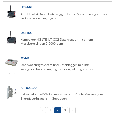
ZPE Systems
U7844G
4G LTE IoT 4-Kanal Datenlogger für die Aufzeichnung von bis
zu 4x binären Eingängen
News zu unseren Herstellern
U8410G
Kompakter 4G LTE IoT CO2 Datenlogger mit einem
Messbereich von 0-5000 ppm
MS6D
Überwachungssystem und Datenlogger mit 16x
konfigurierbaren Eingängen für digitale Signale und
Sensoren
ARF8230AA
Industrieller LoRaWAN Impuls Sensor für die Messung des
Energieverbrauchs in Gebäuden
«
1
2
3
»