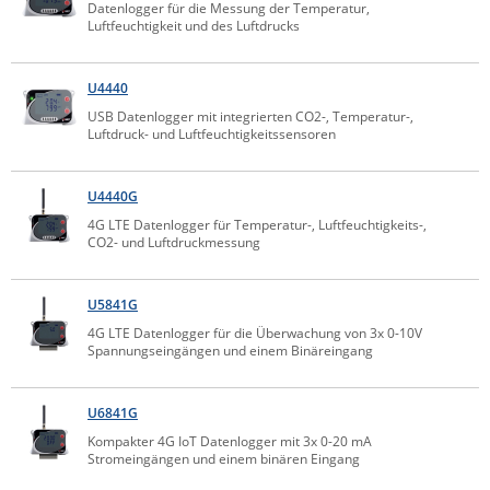
Datenlogger für die Messung der Temperatur,
Raritan
Luftfeuchtigkeit und des Luftdrucks
Riello UPS
U4440
Server Technology
USB Datenlogger mit integrierten CO2-, Temperatur-,
Siretta
Luftdruck- und Luftfeuchtigkeitssensoren
SIRIO Antenne
U4440G
Sunbird
4G LTE Datenlogger für Temperatur-, Luftfeuchtigkeits-,
Tactical Software
CO2- und Luftdruckmessung
TEKTELIC
Teltonika
U5841G
4G LTE Datenlogger für die Überwachung von 3x 0-10V
Unwired Networks
Spannungseingängen und einem Binäreingang
Vision
WATTECO
U6841G
Kompakter 4G IoT Datenlogger mit 3x 0-20 mA
Westermo
Stromeingängen und einem binären Eingang
Yuasa