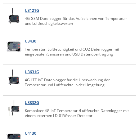
IEC Lock
U3121G
Ihse
4G GSM Datenlogger für das Aufzeichnen von Temperatur-
und Luftfeuchtigkeitswerten
Kerlink
Kramer Electronics
U3430
KVM TEC
Temperatur, Luftfeuchtigkeit und CO2 Datenlogger mit
eingebauten Sensoren und USB Datenübertragung
Legrand
LigoWave
U3631G
Milesight
4G LTE IoT Datenlogger für die Überwachung der
Temperatur und Luftfeuchte in der Umgebung
Moxa
Netio
U3832G
Panorama Antennas
Kompakter 4G IoT Temperatur-/Luftfeuchte Datenlogger mit
einem externen LD-81Wasser Detektor
PatchSee
Power Kingdom
U4130
Poynting