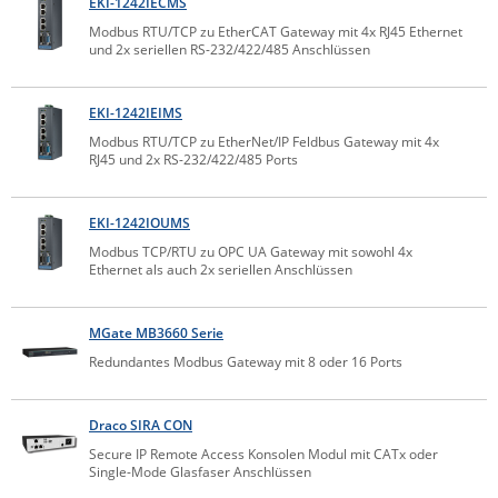
EKI-1242IECMS
Raritan
Modbus RTU/TCP zu EtherCAT Gateway mit 4x RJ45 Ethernet
und 2x seriellen RS-232/422/485 Anschlüssen
Riello UPS
Server Technology
EKI-1242IEIMS
Siretta
Modbus RTU/TCP zu EtherNet/IP Feldbus Gateway mit 4x
RJ45 und 2x RS-232/422/485 Ports
SIRIO Antenne
Sunbird
EKI-1242IOUMS
Tactical Software
Modbus TCP/RTU zu OPC UA Gateway mit sowohl 4x
Ethernet als auch 2x seriellen Anschlüssen
TEKTELIC
Teltonika
MGate MB3660 Serie
Unwired Networks
Redundantes Modbus Gateway mit 8 oder 16 Ports
Vision
WATTECO
Draco SIRA CON
Westermo
Secure IP Remote Access Konsolen Modul mit CATx oder
Single-Mode Glasfaser Anschlüssen
Yuasa