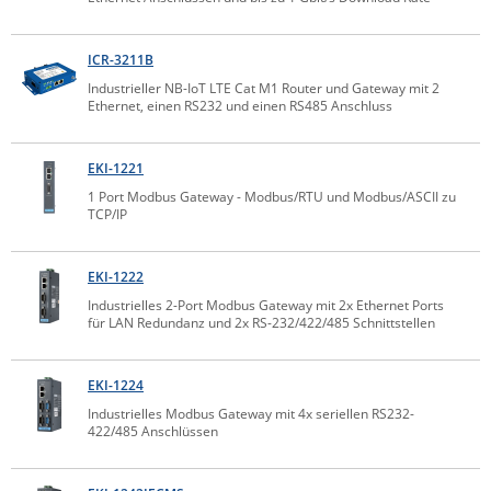
IEC Lock
Ihse
ICR-3211B
Industrieller NB-IoT LTE Cat M1 Router und Gateway mit 2
Kerlink
Ethernet, einen RS232 und einen RS485 Anschluss
Kramer Electronics
KVM TEC
EKI-1221
1 Port Modbus Gateway - Modbus/RTU und Modbus/ASCII zu
Legrand
TCP/IP
LigoWave
Milesight
EKI-1222
Moxa
Industrielles 2-Port Modbus Gateway mit 2x Ethernet Ports
für LAN Redundanz und 2x RS-232/422/485 Schnittstellen
Netio
Panorama Antennas
EKI-1224
PatchSee
Industrielles Modbus Gateway mit 4x seriellen RS232-
422/485 Anschlüssen
Power Kingdom
Poynting