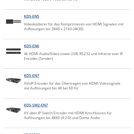
Raritan
Riello UPS
KDS-EN5
Videokodierer für das Komprimieren von HDMI Signalen mit
Server Technology
Auflösungen bis 3840 x 2160 (4K30)
Siretta
SIRIO Antenne
KDS-EN6
4k HDMI Audio/Video sowie USB, RS232 und Infrarot over IP
Sunbird
Encoder (Sender)
Tactical Software
TEKTELIC
KDS-EN7
Teltonika
AVoIP Encoder für das Übertragen von HDMI Videosignale
mit Auflösungen bis 4K bei 60 Hz
Unwired Networks
Vision
KDS-SW2-EN7
WATTECO
AV über IP Switch Encoder mit HDMI Anschlüssen für
Auflösungen bis 4K60 (4:2:0) und Dante Audio
Westermo
Yuasa