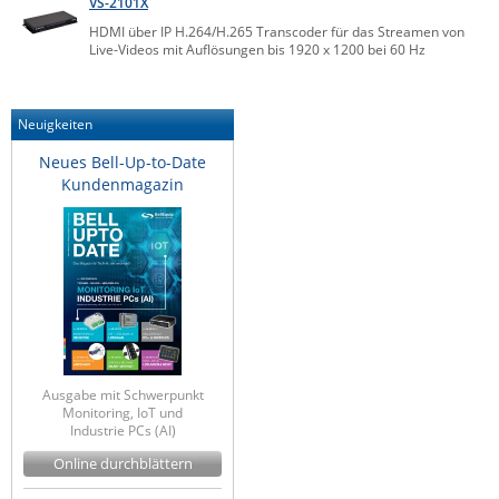
VS-2101X
ZPE Systems
HDMI über IP H.264/H.265 Transcoder für das Streamen von
Live-Videos mit Auflösungen bis 1920 x 1200 bei 60 Hz
News zu unseren Herstellern
Neuigkeiten
Neues Bell-Up-to-Date
Kundenmagazin
Ausgabe mit Schwerpunkt
Monitoring, IoT und
Industrie PCs (AI)
Online durchblättern