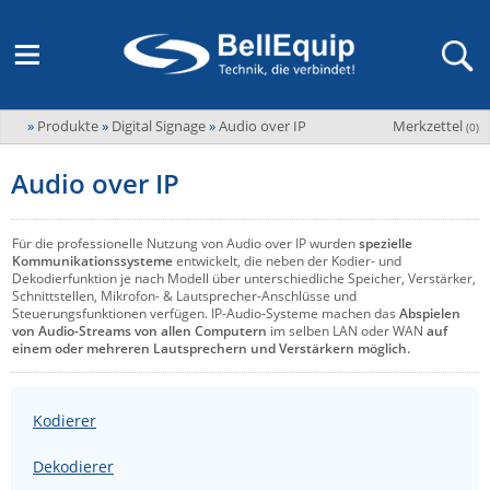
»
Produkte
»
Digital Signage
»
Audio over IP
Merkzettel
Adder
(
0
)
M2M Router, Antennen, VPN & SIM
Übersicht
LAGERABVERKAUF Stromverteilung und -messung
Unternehmen
ADEL system
Audio over IP
Fernwartung via Mobilfunk (M2M)
Advantech
Wissen
Ansprechpersonen
Advantech-Conel
SD-WAN & Bonding
Für die professionelle Nutzung von Audio over IP wurden
spezielle
Neue Produkte
Veranstaltungen
Kommunikationssysteme
entwickelt, die neben der Kodier- und
AKCP / AKCess Pro
Dekodierfunktion je nach Modell über unterschiedliche Speicher, Verstärker,
Antennen
Schnittstellen, Mikrofon- & Lautsprecher-Anschlüsse und
Amit
Steuerungsfunktionen verfügen. IP-Audio-Systeme machen das
Abspielen
Veranstaltungen
Jobs & Karriere
von Audio-Streams von allen Computern
im selben LAN oder WAN
auf
Aten
einem oder mehreren Lautsprechern und Verstärkern möglich.
KVM & Audio/Video Signalverteilung
Bachmann
Bell-Up-to-Date Magazine
News
KVM
Audio/Video
Black Box
USV, Energieverteilung & -messung
Kodierer
Aktueller Newsletter
Bondix
Kabel und Verkabelung
Digital Signage
Dekodierer
USV / UPS
Industrielle Stromversorgung
Cambium Networks
IoT, Umgebungsmonitoring & Sensorik