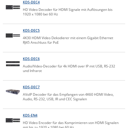
KDS-DEC4
IEC Lock
HD Video Decoder für HDMI Signale mit Auflösungen bis
1920 x 1080 bei 60 Hz
Ihse
Kerlink
KDS-DEC5
Kramer Electronics
4K30 HDMI Video Dekodierer mit einem Gigabit Ethernet
RJ45 Anschluss für PoE
KVM TEC
Legrand
KDS-DEC6
LigoWave
Audio/Video-Decoder für 4k HDMI over IP mit USB, RS-232
Milesight
und Infrarot
Moxa
KDS-DEC7
Netio
AVoIP Decoder für das Empfangen von 4K60 HDMI Video,
Panorama Antennas
Audio, RS-232, USB, IR und CEC Signalen
PatchSee
KDS-EN4
Power Kingdom
HD Video Encoder für das Komprimieren von HDMI Signalen
Poynting
mit bis zu 1920 x 1080 bei 60 Hz