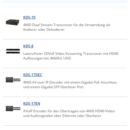
Comet System
Energiemessung
Energieverteilung
IP, WLAN & GSM Sensorik
IoT - Internet of Things
CompleTech
IPC, Industrielle Netzwerktechnik & WLAN
KDS-10
Contemporary Controls
4K60 Dual Stream Transceiver für die Verwendung als
Datenlogger
Remote I/O
Kodierer oder Dekodierer
Industrielle Netzwerktechnik / Kommunikation
Industrielle Computer
Sonstige
Digi
Eaton
Wi-Fi - WLAN - Wireless
KDS-8
Serverräume
RMA / Rücksendung / Support
Elsys
Latenzfreier SDVoE Video Streaming Transceiver mit HDMI
IT Netzwerktechnik / Kommunikation
Auflösungen bis 4K60Hz UHD
Enginko - mcf88
Fokus Technologies
KDS-17DEC
Gefen
4K60 AV over IP Decoder mit einem Gigabit PoE Anschluss
und einem Gigabit SFP Glasfaser Port
Gude
Guntermann & Drunck
KDS-17EN
High Sec Labs
AVoIP Encoder für das Übertragen von 4K60 HDMI Video-
und Audiosignalen über Ethernet oder Glasfaser
HW group
Icron