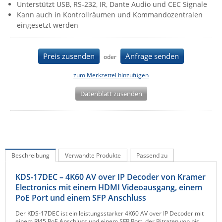
Unterstützt USB, RS-232, IR, Dante Audio und CEC Signale
IEC Lock
Kann auch in Kontrollräumen und Kommandozentralen
eingesetzt werden
Ihse
Kerlink
Preis zusenden
Anfrage senden
oder
Kramer Electronics
KVM TEC
zum Merkzettel hinzufügen
Legrand
Datenblatt zusenden
LigoWave
Milesight
Moxa
Netio
Beschreibung
Verwandte Produkte
Passend zu
Panorama Antennas
KDS-17DEC – 4K60 AV over IP Decoder von Kramer
PatchSee
Electronics mit einem HDMI Videoausgang, einem
PoE Port und einem SFP Anschluss
Power Kingdom
Der KDS-17DEC ist ein leistungsstarker 4K60 AV over IP Decoder mit
Poynting
einem RJ45 PoE Anschluss und einem SFP Port, der Bitraten von bis