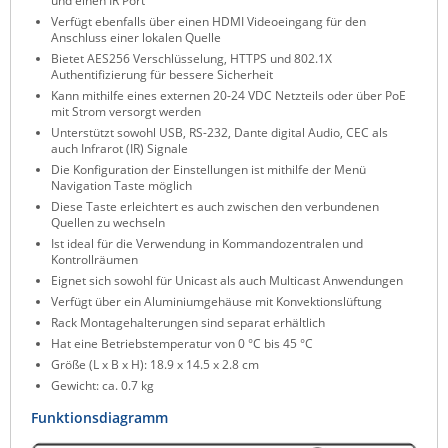
und einen IR Port
ZPE Systems
Verfügt ebenfalls über einen HDMI Videoeingang für den
Anschluss einer lokalen Quelle
Bietet AES256 Verschlüsselung, HTTPS und 802.1X
Authentifizierung für bessere Sicherheit
Kann mithilfe eines externen 20-24 VDC Netzteils oder über PoE
News zu unseren Herstellern
mit Strom versorgt werden
Unterstützt sowohl USB, RS-232, Dante digital Audio, CEC als
auch Infrarot (IR) Signale
Die Konfiguration der Einstellungen ist mithilfe der Menü
Navigation Taste möglich
Diese Taste erleichtert es auch zwischen den verbundenen
Quellen zu wechseln
Ist ideal für die Verwendung in Kommandozentralen und
Kontrollräumen
Eignet sich sowohl für Unicast als auch Multicast Anwendungen
Verfügt über ein Aluminiumgehäuse mit Konvektionslüftung
Rack Montagehalterungen sind separat erhältlich
Hat eine Betriebstemperatur von 0 °C bis 45 °C
Größe (L x B x H): 18.9 x 14.5 x 2.8 cm
Gewicht: ca. 0.7 kg
Funktionsdiagramm