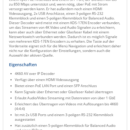
zu 850 Mbps unterstützt und, wenn nötig, über PoE mit Strom
Raritan
versorgt werden kann. Er hat außerdem noch einen HDMI
Videoausgang, 2x USB Anschlüsse, einen 3-poligen RS-232
Riello UPS
Klemmblock und einen 5-poligen Klemmblock für Balanced Audio.
Dieser Decoder wird meist mit einem KDS-17EN Encoder verbunden,
Server Technology
um das Streamen von 4K Video und Audio Signalen zu erleichtern,
kann aber auch über Ethernet oder Glasfaser Kabel mit einem
Siretta
Netzwerkswitch verbunden werden. Dadurch ist es möglich Signale
von mehreren KDS-17EN Encodern zu erhalten. Die Taste auf der
SIRIO Antenne
Vorderseite eignet sich für die Menü Navigation und erleichtert daher
nicht nur die Konfiguration der Einstellungen, sondern auch die
Sunbird
Auswahl der aktiven Quelle.
Tactical Software
Eigenschaften
TEKTELIC
4K60 AV over IP Decoder
Verfügt über einen HDMI Videoausgang
Teltonika
Bietet einen PoE LAN Port und einen SFP Anschluss
Unwired Networks
Kann Signale über Ethernet oder Glasfaser Kabel übertragen
Erlaubt Audio/Video Streaming mit Datenraten von über 1 GbE
Vision
Erleichtert das Übertragen von Videos mit Auflösungen bis 4K60
WATTECO
(4:4:4)
Ist mit 2x USB Ports und einem 3-poligen RS-232 Klemmblock
Westermo
ausgestattet
Hat zusätzlich einen 5-poligen Klemmblock für Balanced Audio
Yuasa