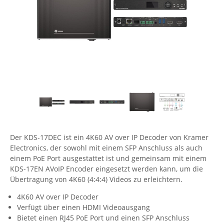
Comet System
Energiemessung
Energieverteilung
IP, WLAN & GSM Sensorik
IoT - Internet of Things
CompleTech
IPC, Industrielle Netzwerktechnik & WLAN
Contemporary Controls
Datenlogger
Remote I/O
Industrielle Netzwerktechnik / Kommunikation
Industrielle Computer
Sonstige
Digi
Eaton
Wi-Fi - WLAN - Wireless
Serverräume
RMA / Rücksendung / Support
Elsys
IT Netzwerktechnik / Kommunikation
Enginko - mcf88
Fokus Technologies
Der KDS-17DEC ist ein 4K60 AV over IP Decoder von Kramer
Gefen
Electronics, der sowohl mit einem SFP Anschluss als auch
Gude
einem PoE Port ausgestattet ist und gemeinsam mit einem
KDS-17EN AVoIP Encoder eingesetzt werden kann, um die
Guntermann & Drunck
Übertragung von 4K60 (4:4:4) Videos zu erleichtern.
High Sec Labs
4K60 AV over IP Decoder
HW group
Verfügt über einen HDMI Videoausgang
Bietet einen RJ45 PoE Port und einen SFP Anschluss
Icron