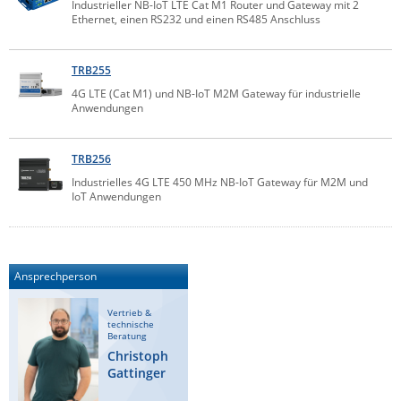
Industrieller NB-IoT LTE Cat M1 Router und Gateway mit 2
Comet System
Ethernet, einen RS232 und einen RS485 Anschluss
Energiemessung
Energieverteilung
IP, WLAN & GSM Sensorik
IoT - Internet of Things
CompleTech
IPC, Industrielle Netzwerktechnik & WLAN
TRB255
Contemporary Controls
Datenlogger
Remote I/O
4G LTE (Cat M1) und NB-IoT M2M Gateway für industrielle
Industrielle Netzwerktechnik / Kommunikation
Industrielle Computer
Sonstige
Digi
Anwendungen
Eaton
Wi-Fi - WLAN - Wireless
Serverräume
RMA / Rücksendung / Support
TRB256
Elsys
IT Netzwerktechnik / Kommunikation
Industrielles 4G LTE 450 MHz NB-IoT Gateway für M2M und
Enginko - mcf88
IoT Anwendungen
Fokus Technologies
Gefen
Ansprechperson
Gude
Guntermann & Drunck
Vertrieb &
technische
High Sec Labs
Beratung
Christoph
HW group
Gattinger
Icron