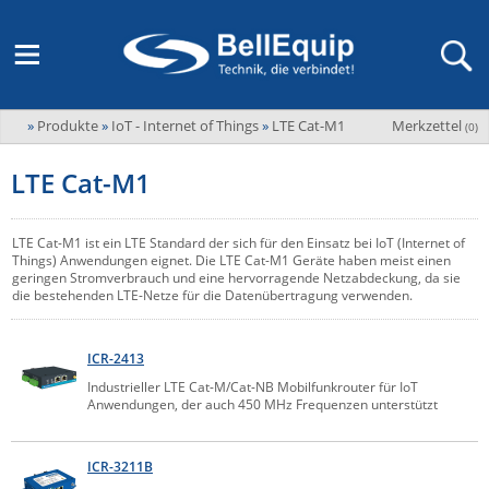
»
Produkte
»
IoT - Internet of Things
»
LTE Cat-M1
Merkzettel
Adder
(
0
)
M2M Router, Antennen, VPN & SIM
Übersicht
LAGERABVERKAUF Stromverteilung und -messung
Unternehmen
ADEL system
LTE Cat-M1
Fernwartung via Mobilfunk (M2M)
Advantech
Wissen
Ansprechpersonen
Advantech-Conel
SD-WAN & Bonding
LTE Cat-M1 ist ein LTE Standard der sich für den Einsatz bei IoT (Internet of
Neue Produkte
Veranstaltungen
Things) Anwendungen eignet. Die LTE Cat-M1 Geräte haben meist einen
AKCP / AKCess Pro
geringen Stromverbrauch und eine hervorragende Netzabdeckung, da sie
Antennen
die bestehenden LTE-Netze für die Datenübertragung verwenden.
Amit
Veranstaltungen
Jobs & Karriere
Aten
KVM & Audio/Video Signalverteilung
ICR-2413
Bachmann
Bell-Up-to-Date Magazine
News
Industrieller LTE Cat-M/Cat-NB Mobilfunkrouter für IoT
KVM
Audio/Video
Anwendungen, der auch 450 MHz Frequenzen unterstützt
Black Box
USV, Energieverteilung & -messung
Aktueller Newsletter
Bondix
Kabel und Verkabelung
Digital Signage
ICR-3211B
USV / UPS
Industrielle Stromversorgung
Cambium Networks
IoT, Umgebungsmonitoring & Sensorik