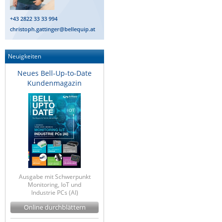
IEC Lock
+43 2822 33 33 994
Ihse
christoph.gattinger@bellequip.at
Kerlink
Neuigkeiten
Kramer Electronics
Neues Bell-Up-to-Date
KVM TEC
Kundenmagazin
Legrand
LigoWave
Milesight
Moxa
Netio
Panorama Antennas
Ausgabe mit Schwerpunkt
Monitoring, IoT und
PatchSee
Industrie PCs (AI)
Power Kingdom
Online durchblättern
Poynting