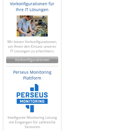
Vorkonfigurationen für
Raritan
Ihre IT Lösungen
Riello UPS
Server Technology
Siretta
Wir bieten Vorkonfigurationen,
SIRIO Antenne
um Ihnen den Einsatz unserer
IT-Lösungen zu erleichtern.
Sunbird
Vorkonfigurationen
Tactical Software
Perseus Monitoring
TEKTELIC
Plattform
Teltonika
Unwired Networks
Vision
WATTECO
Intelligente Monitoring Lösung
Westermo
mit Eingängen für zahlreiche
Sensoren
Yuasa