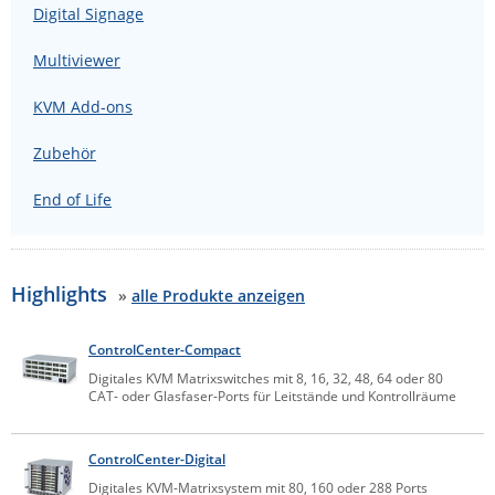
Digital Signage
IEC Lock
Ihse
Multiviewer
Kerlink
KVM Add-ons
Kramer Electronics
Zubehör
KVM TEC
End of Life
Legrand
LigoWave
Milesight
Highlights
»
alle Produkte anzeigen
Moxa
Netio
ControlCenter-Compact
Panorama Antennas
Digitales KVM Matrixswitches mit 8, 16, 32, 48, 64 oder 80
CAT- oder Glasfaser-Ports für Leitstände und Kontrollräume
PatchSee
Power Kingdom
ControlCenter-Digital
Poynting
Digitales KVM-Matrixsystem mit 80, 160 oder 288 Ports