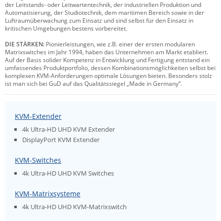
der Leitstands- oder Leitwartentechnik, der industriellen Produktion und
Comet System
Automatisierung, der Studiotechnik, dem maritimen Bereich sowie in der
Energiemessung
Energieverteilung
Luftraumüberwachung zum Einsatz und sind selbst für den Einsatz in
IP, WLAN & GSM Sensorik
IoT - Internet of Things
CompleTech
IPC, Industrielle Netzwerktechnik & WLAN
kritischen Umgebungen bestens vorbereitet.
Contemporary Controls
DIE STÄRKEN:
Pionierleistungen, wie z.B. einer der ersten modularen
Datenlogger
Remote I/O
Matrixswitches im Jahr 1994, haben das Unternehmen am Markt etabliert.
Industrielle Netzwerktechnik / Kommunikation
Industrielle Computer
Sonstige
Digi
Auf der Basis solider Kompetenz in Entwicklung und Fertigung entstand ein
umfassendes Produktportfolio, dessen Kombinationsmöglichkeiten selbst bei
Eaton
Wi-Fi - WLAN - Wireless
komplexen KVM-Anforderungen optimale Lösungen bieten. Besonders stolz
Serverräume
RMA / Rücksendung / Support
ist man sich bei GuD auf das Qualitätssiegel „Made in Germany“.
Elsys
IT Netzwerktechnik / Kommunikation
Enginko - mcf88
KVM-Extender
Fokus Technologies
4k Ultra-HD UHD KVM Extender
Gefen
DisplayPort KVM Extender
Gude
KVM-Switches
Guntermann & Drunck
4k Ultra-HD UHD KVM Switches
High Sec Labs
KVM-Matrixsysteme
HW group
4k Ultra-HD UHD KVM-Matrixswitch
Icron