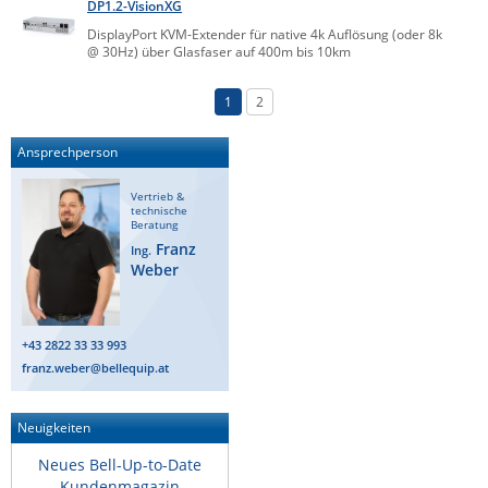
DP1.2-VisionXG
DisplayPort KVM-Extender für native 4k Auflösung (oder 8k
@ 30Hz) über Glasfaser auf 400m bis 10km
1
2
Ansprechperson
Vertrieb &
technische
Beratung
Franz
Ing.
Weber
+43 2822 33 33 993
franz.weber@bellequip.at
Neuigkeiten
Neues Bell-Up-to-Date
Kundenmagazin