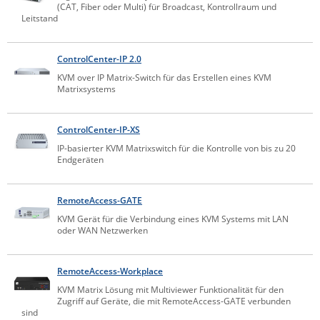
(CAT, Fiber oder Multi) für Broadcast, Kontrollraum und
Raritan
Leitstand
Riello UPS
ControlCenter-IP 2.0
Server Technology
KVM over IP Matrix-Switch für das Erstellen eines KVM
Siretta
Matrixsystems
SIRIO Antenne
ControlCenter-IP-XS
Sunbird
IP-basierter KVM Matrixswitch für die Kontrolle von bis zu 20
Tactical Software
Endgeräten
TEKTELIC
Teltonika
RemoteAccess-GATE
KVM Gerät für die Verbindung eines KVM Systems mit LAN
Unwired Networks
oder WAN Netzwerken
Vision
WATTECO
RemoteAccess-Workplace
KVM Matrix Lösung mit Multiviewer Funktionalität für den
Westermo
Zugriff auf Geräte, die mit RemoteAccess-GATE verbunden
sind
Yuasa