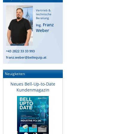
Raritan
Vertrieb &
technische
Riello UPS
Beratung
Franz
Ing.
Server Technology
Weber
Siretta
SIRIO Antenne
+43 2822 33 33 993
Sunbird
franz.weber@bellequip.at
Tactical Software
TEKTELIC
Neuigkeiten
Teltonika
Neues Bell-Up-to-Date
Kundenmagazin
Unwired Networks
Vision
WATTECO
Westermo
Yuasa