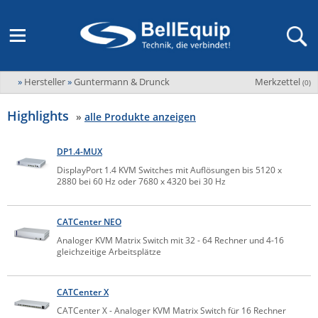
»
Hersteller
»
Guntermann & Drunck
Merkzettel
Adder
(
0
)
M2M Router, Antennen, VPN & SIM
Übersicht
LAGERABVERKAUF Stromverteilung und -messung
Unternehmen
ADEL system
Highlights
»
alle Produkte anzeigen
Fernwartung via Mobilfunk (M2M)
Advantech
Wissen
Ansprechpersonen
DP1.4-MUX
Advantech-Conel
SD-WAN & Bonding
Neue Produkte
Veranstaltungen
DisplayPort 1.4 KVM Switches mit Auflösungen bis 5120 x
AKCP / AKCess Pro
2880 bei 60 Hz oder 7680 x 4320 bei 30 Hz
Antennen
Amit
Veranstaltungen
Jobs & Karriere
Aten
CATCenter NEO
KVM & Audio/Video Signalverteilung
Analoger KVM Matrix Switch mit 32 - 64 Rechner und 4-16
Bachmann
Bell-Up-to-Date Magazine
News
gleichzeitige Arbeitsplätze
KVM
Audio/Video
Black Box
USV, Energieverteilung & -messung
Aktueller Newsletter
Bondix
CATCenter X
Kabel und Verkabelung
Digital Signage
USV / UPS
Industrielle Stromversorgung
CATCenter X - Analoger KVM Matrix Switch für 16 Rechner
Cambium Networks
IoT, Umgebungsmonitoring & Sensorik