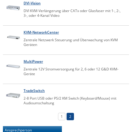
DVI-Vision
IEC Lock
DVI KVM-Verlängerung über CATx oder Glasfaser mit 1-, 2-,
3-, oder 4-Kanal Video
Ihse
Kerlink
KVM-NetworkCenter
Kramer Electronics
Zentrale Netzwerk Steuerung und Überwachung von KVM
KVM TEC
Geräten
Legrand
MultiPower
LigoWave
Zentrale 12V Stromversorgung für 2, 6 oder 12 G&D KVM-
Milesight
Geräte
Moxa
TradeSwitch
Netio
2-8 Port USB oder PS/2 KM Switch (Keyboard/Mouse) mit
Panorama Antennas
Audioumschaltung
PatchSee
1
2
Power Kingdom
Poynting
Ansprechperson