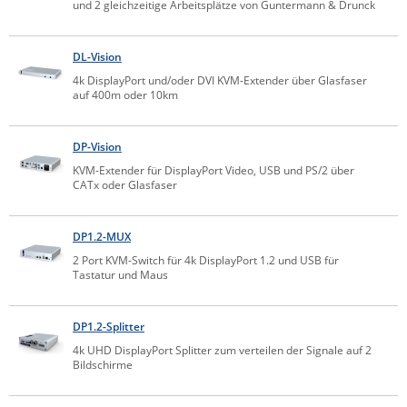
und 2 gleichzeitige Arbeitsplätze von Guntermann & Drunck
Comet System
Energiemessung
Energieverteilung
IP, WLAN & GSM Sensorik
IoT - Internet of Things
CompleTech
IPC, Industrielle Netzwerktechnik & WLAN
DL-Vision
Contemporary Controls
4k DisplayPort und/oder DVI KVM-Extender über Glasfaser
Datenlogger
Remote I/O
auf 400m oder 10km
Industrielle Netzwerktechnik / Kommunikation
Industrielle Computer
Sonstige
Digi
Eaton
Wi-Fi - WLAN - Wireless
DP-Vision
Serverräume
RMA / Rücksendung / Support
Elsys
KVM-Extender für DisplayPort Video, USB und PS/2 über
IT Netzwerktechnik / Kommunikation
CATx oder Glasfaser
Enginko - mcf88
Fokus Technologies
DP1.2-MUX
Gefen
2 Port KVM-Switch für 4k DisplayPort 1.2 und USB für
Tastatur und Maus
Gude
Guntermann & Drunck
DP1.2-Splitter
High Sec Labs
4k UHD DisplayPort Splitter zum verteilen der Signale auf 2
Bildschirme
HW group
Icron