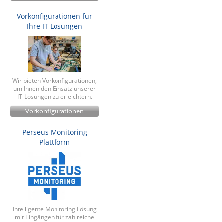
Raritan
Vorkonfigurationen für
Ihre IT Lösungen
Riello UPS
Server Technology
Siretta
SIRIO Antenne
Wir bieten Vorkonfigurationen,
um Ihnen den Einsatz unserer
Sunbird
IT-Lösungen zu erleichtern.
Tactical Software
Vorkonfigurationen
TEKTELIC
Perseus Monitoring
Teltonika
Plattform
Unwired Networks
Vision
WATTECO
Westermo
Intelligente Monitoring Lösung
Yuasa
mit Eingängen für zahlreiche