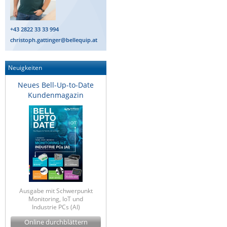
IEC Lock
Ihse
+43 2822 33 33 994
christoph.gattinger@bellequip.at
Kerlink
Kramer Electronics
Neuigkeiten
KVM TEC
Neues Bell-Up-to-Date
Legrand
Kundenmagazin
LigoWave
Milesight
Moxa
Netio
Panorama Antennas
PatchSee
Ausgabe mit Schwerpunkt
Monitoring, IoT und
Power Kingdom
Industrie PCs (AI)
Poynting
Online durchblättern