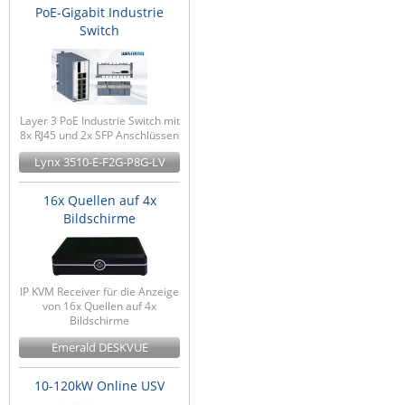
PoE-Gigabit Industrie
Switch
Layer 3 PoE Industrie Switch mit
8x RJ45 und 2x SFP Anschlüssen
Lynx 3510-E-F2G-P8G-LV
16x Quellen auf 4x
Bildschirme
IP KVM Receiver für die Anzeige
von 16x Quellen auf 4x
Bildschirme
Emerald DESKVUE
10-120kW Online USV