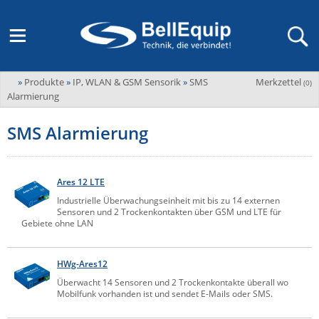
»
Produkte
»
IP, WLAN & GSM Sensorik
»
SMS
Merkzettel
Adder
(
0
)
M2M Router, Antennen, VPN & SIM
Übersicht
LAGERABVERKAUF Stromverteilung und -messung
Unternehmen
Alarmierung
ADEL system
Fernwartung via Mobilfunk (M2M)
SMS Alarmierung
Advantech
Wissen
Ansprechpersonen
Advantech-Conel
SD-WAN & Bonding
Neue Produkte
Veranstaltungen
AKCP / AKCess Pro
Ares 12 LTE
Antennen
Amit
Industrielle Überwachungseinheit mit bis zu 14 externen
Veranstaltungen
Jobs & Karriere
Sensoren und 2 Trockenkontakten über GSM und LTE für
Aten
Gebiete ohne LAN
KVM & Audio/Video Signalverteilung
Bachmann
Bell-Up-to-Date Magazine
News
KVM
Audio/Video
HWg-Ares12
Black Box
USV, Energieverteilung & -messung
Überwacht 14 Sensoren und 2 Trockenkontakte überall wo
Aktueller Newsletter
Bondix
Mobilfunk vorhanden ist und sendet E-Mails oder SMS.
Kabel und Verkabelung
Digital Signage
USV / UPS
Industrielle Stromversorgung
Cambium Networks
IoT, Umgebungsmonitoring & Sensorik