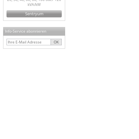
kVA/kW
Sentryum
Info-Service abonnieren
OK