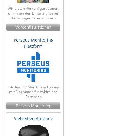
Raritan
Wir bieten Vorkonfigurationen,
um Ihnen den Einsatz unserer
Riello UPS
IT-Lösungen zu erleichtern.
Server Technology
Vorkonfigurationen
Siretta
Perseus Monitoring
SIRIO Antenne
Plattform
Sunbird
Tactical Software
TEKTELIC
Teltonika
Intelligente Monitoring Lösung
mit Eingängen für zahlreiche
Unwired Networks
Sensoren
Vision
Perseus Monitoring
WATTECO
Vielseitige Antenne
Westermo
Yuasa