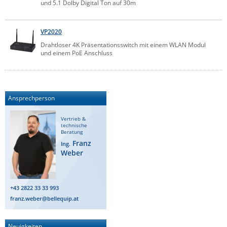
und 5.1 Dolby Digital Ton auf 30m
Comet System
Energiemessung
Energieverteilung
IP, WLAN & GSM Sensorik
IoT - Internet of Things
CompleTech
IPC, Industrielle Netzwerktechnik & WLAN
VP2020
Contemporary Controls
Drahtloser 4K Präsentationsswitch mit einem WLAN Modul
Datenlogger
Remote I/O
und einem PoE Anschluss
Industrielle Netzwerktechnik / Kommunikation
Industrielle Computer
Sonstige
Digi
Eaton
Wi-Fi - WLAN - Wireless
Serverräume
RMA / Rücksendung / Support
Elsys
Ansprechperson
IT Netzwerktechnik / Kommunikation
Enginko - mcf88
Vertrieb &
Fokus Technologies
technische
Beratung
Gefen
Franz
Ing.
Weber
Gude
Guntermann & Drunck
+43 2822 33 33 993
High Sec Labs
franz.weber@bellequip.at
HW group
Icron
Neuigkeiten