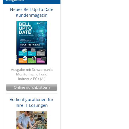
IEC Lock
Neues Bell-Up-to-Date
Kundenmagazin
Ihse
Kerlink
Kramer Electronics
KVM TEC
Legrand
LigoWave
Ausgabe mit Schwerpunkt
Milesight
Monitoring, IoT und
Industrie PCs (AI)
Moxa
Online durchblättern
Netio
Panorama Antennas
Vorkonfigurationen für
Ihre IT Lösungen
PatchSee
Power Kingdom
Poynting