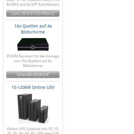
8x RJ45 und 2x SFP Anschlüssen
Lynx 3510-E-F2G-P8G-LV
16x Quellen auf 4x
Bildschirme
IP KVM Receiver für die Anzeige
von 16x Quellen auf 4x
Bildschirme
Emerald DESKVUE
10-120kW Online USV
Online UPS Systeme mit 10, 15,
20, 30, 40, 60, 80, 100 oder 120