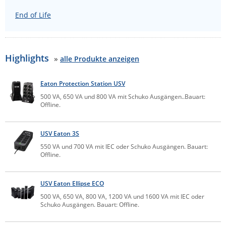
IEC Lock
End of Life
Ihse
Kerlink
Highlights
»
alle Produkte anzeigen
Kramer Electronics
KVM TEC
Eaton Protection Station USV
Legrand
500 VA, 650 VA und 800 VA mit Schuko Ausgängen..Bauart:
Offline.
LigoWave
Milesight
USV Eaton 3S
Moxa
550 VA und 700 VA mit IEC oder Schuko Ausgängen. Bauart:
Offline.
Netio
Panorama Antennas
USV Eaton Ellipse ECO
PatchSee
500 VA, 650 VA, 800 VA, 1200 VA und 1600 VA mit IEC oder
Schuko Ausgängen. Bauart: Offline.
Power Kingdom
Poynting