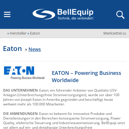
»
Hersteller
»
Eaton
Merkzettel
Adder
(
0
)
M2M Router, Antennen, VPN & SIM
Übersicht
LAGERABVERKAUF Stromverteilung und -messung
Unternehmen
ADEL system
Eaton
»
News
Fernwartung via Mobilfunk (M2M)
Advantech
Wissen
Ansprechpersonen
Advantech-Conel
SD-WAN & Bonding
Neue Produkte
Veranstaltungen
AKCP / AKCess Pro
EATON – Powering Business
Antennen
Worldwide
Amit
Veranstaltungen
Jobs & Karriere
Aten
DAS UNTERNEHMEN:
Eaton, ein führender Anbieter von Qualitäts-USV-
KVM & Audio/Video Signalverteilung
Anlagen (Unterbrechungsfreie Stromversorgungen), wurde vor über 100
Bachmann
Bell-Up-to-Date Magazine
News
Jahren von Joseph Eaton in Amerika gegründet und beschäftigt heute
weltweit mehr als 100.000 Mitarbeiter.
KVM
Audio/Video
Black Box
USV, Energieverteilung & -messung
DIE ANWENDUNGEN:
Eaton ist bekannt für innovative Produkte und
Aktueller Newsletter
Bondix
Dienstleistungen in den Bereichen konsequente Stromversorgung, Power
Kabel und Verkabelung
Digital Signage
Quality, elektrische Steuerung und Industrieautomatisierung. BellEquip setzt
USV / UPS
Industrielle Stromversorgung
Cambium Networks
IoT, Umgebungsmonitoring & Sensorik
vor allem auf ein- und dreiphasige Unterbrechungsfreie