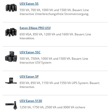
USV Eaton 5S
Raritan
550 VA, 700 VA, 1000 VA und 1500 VA. Bauart: Line
Riello UPS
Interactive Unterbrechungsfreie Stromversorgung.
Server Technology
Eaton Ellipse PRO USV
Siretta
650 VGA, 850 VA, 1200 VA und 1600 VA. Bauart: Line
SIRIO Antenne
Interaktive.
Sunbird
USV Eaton 5SC
Tactical Software
500 VA, 750VA, 1000 VA und 1500 VA. Bauart: Line
TEKTELIC
Interactive USV System
Teltonika
Unwired Networks
USV Eaton 5P
650 VA, 850 VA, 1150 VA und 1550 VA UPS System. Bauart:
Vision
Interactive.
WATTECO
Westermo
USV Eaton 5130
1250 VA, 1750 VA, 2500 VA und 3000 VA sichere
Yuasa