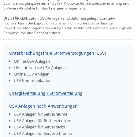
Stromversorgungssysteme (USVs), Produkte für die Energieverteilung und
Comet System
Software-Produkte für das Energiemanagement.
Energiemessung
Energieverteilung
IP, WLAN & GSM Sensorik
IoT - Internet of Things
CompleTech
IPC, Industrielle Netzwerktechnik & WLAN
DIE STÄRKEN:
Eaton USV-Anlagen sind dafür ausgelegt, qualitativ
hochwertigen Backup-Strom zu liefern, d.h. äußerst zuverlässige
Contemporary Controls
Datenlogger
Remote I/O
PowerChain-Management-Lösungen für Desktop-PCs ebenso, wie für große
Industrielle Netzwerktechnik / Kommunikation
Industrielle Computer
Serverräume und Rechenzentren.
Sonstige
Digi
Eaton
Wi-Fi - WLAN - Wireless
Serverräume
RMA / Rücksendung / Support
Unterbrechungsfreie Stromversorgungen (USV)
Elsys
IT Netzwerktechnik / Kommunikation
Offline USV Anlagen
Enginko - mcf88
Line Interactive USV Anlagen
Online USV Anlagen
Fokus Technologies
USV Kommunikation
Gefen
Energieverteilung / Stromverteilung
Gude
Guntermann & Drunck
USV Anlagen nach Anwendungen
USV Anlagen für Serverräume
High Sec Labs
USV Anlagen für Rechenzentren
HW group
USV Anlagen für Serverracks
USV Anlagen für Serverschränke
Icron