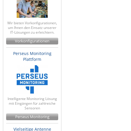
ZPE Systems
Wir bieten Vorkonfigurationen,
um Ihnen den Einsatz unserer
News zu unseren Herstellern
IT-Lösungen zu erleichtern.
Vorkonfigurationen
Perseus Monitoring
Plattform
Intelligente Monitoring Lösung
mit Eingängen für zahlreiche
Sensoren
Perseus Monitoring
Vielseitige Antenne