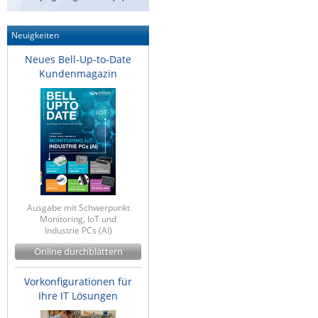
Raritan
Neuigkeiten
Riello UPS
Neues Bell-Up-to-Date
Server Technology
Kundenmagazin
Siretta
SIRIO Antenne
Sunbird
Tactical Software
TEKTELIC
Teltonika
Ausgabe mit Schwerpunkt
Monitoring, IoT und
Unwired Networks
Industrie PCs (AI)
Vision
Online durchblättern
WATTECO
Vorkonfigurationen für
Westermo
Ihre IT Lösungen
Yuasa