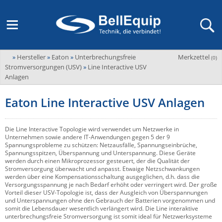
»
Hersteller
»
Eaton
»
Unterbrechungsfreie
Merkzettel
Adder
(
0
)
M2M Router, Antennen, VPN & SIM
Übersicht
LAGERABVERKAUF Stromverteilung und -messung
Unternehmen
Stromversorgungen (USV)
»
Line Interactive USV
ADEL system
Anlagen
Fernwartung via Mobilfunk (M2M)
Advantech
Wissen
Ansprechpersonen
Eaton Line Interactive USV Anlagen
Advantech-Conel
SD-WAN & Bonding
Neue Produkte
Veranstaltungen
AKCP / AKCess Pro
Die Line Interactive Topologie wird verwendet um Netzwerke in
Antennen
Unternehmen sowie andere IT-Anwendungen gegen 5 der 9
Amit
Veranstaltungen
Jobs & Karriere
Spannungsprobleme zu schützen: Netzausfälle, Spannungseinbrüche,
Spannungsspitzen, Überspannung und Unterspannung. Diese Geräte
Aten
KVM & Audio/Video Signalverteilung
werden durch einen Mikroprozessor gesteuert, der die Qualität der
Stromversorgung überwacht und anpasst. Etwaige Netzschwankungen
Bachmann
Bell-Up-to-Date Magazine
News
werden über eine Kompensationsschaltung ausgeglichen, d.h. dass die
KVM
Audio/Video
Versorgungsspannung je nach Bedarf erhöht oder verringert wird. Der große
Black Box
USV, Energieverteilung & -messung
Vorteil dieser USV-Topologie ist, dass der Ausgleich von Überspannungen
Aktueller Newsletter
und Unterspannungen ohne den Gebrauch der Batterien vorgenommen und
Bondix
Kabel und Verkabelung
Digital Signage
somit die Lebensdauer wesentlich verlängert wird. Die Line interaktive
USV / UPS
Industrielle Stromversorgung
unterbrechungsfreie Stromversorgung ist somit ideal für Netzwerksysteme
Cambium Networks
IoT, Umgebungsmonitoring & Sensorik