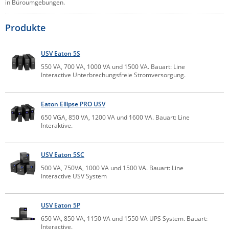
in Büroumgebungen.
Comet System
Energiemessung
Energieverteilung
IP, WLAN & GSM Sensorik
IoT - Internet of Things
Produkte
CompleTech
IPC, Industrielle Netzwerktechnik & WLAN
Contemporary Controls
Datenlogger
Remote I/O
USV Eaton 5S
Industrielle Netzwerktechnik / Kommunikation
Industrielle Computer
Sonstige
Digi
550 VA, 700 VA, 1000 VA und 1500 VA. Bauart: Line
Interactive Unterbrechungsfreie Stromversorgung.
Eaton
Wi-Fi - WLAN - Wireless
Serverräume
RMA / Rücksendung / Support
Elsys
IT Netzwerktechnik / Kommunikation
Eaton Ellipse PRO USV
Enginko - mcf88
650 VGA, 850 VA, 1200 VA und 1600 VA. Bauart: Line
Interaktive.
Fokus Technologies
Gefen
USV Eaton 5SC
Gude
500 VA, 750VA, 1000 VA und 1500 VA. Bauart: Line
Guntermann & Drunck
Interactive USV System
High Sec Labs
USV Eaton 5P
HW group
650 VA, 850 VA, 1150 VA und 1550 VA UPS System. Bauart:
Icron
Interactive.