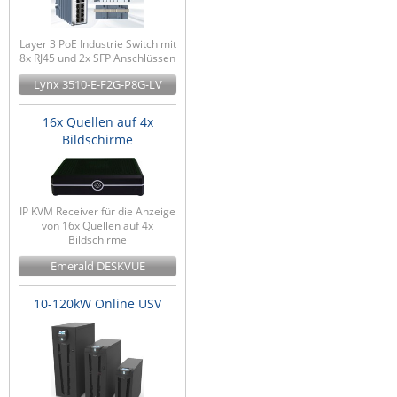
Layer 3 PoE Industrie Switch mit
8x RJ45 und 2x SFP Anschlüssen
Lynx 3510-E-F2G-P8G-LV
16x Quellen auf 4x
Bildschirme
IP KVM Receiver für die Anzeige
von 16x Quellen auf 4x
Bildschirme
Emerald DESKVUE
10-120kW Online USV