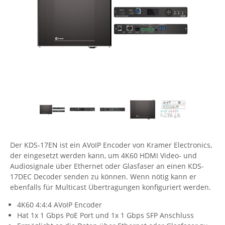
Comet System
Energiemessung
Energieverteilung
IP, WLAN & GSM Sensorik
IoT - Internet of Things
CompleTech
IPC, Industrielle Netzwerktechnik & WLAN
Contemporary Controls
Datenlogger
Remote I/O
Industrielle Netzwerktechnik / Kommunikation
Industrielle Computer
Sonstige
Digi
Eaton
Wi-Fi - WLAN - Wireless
Serverräume
RMA / Rücksendung / Support
Elsys
IT Netzwerktechnik / Kommunikation
Enginko - mcf88
Fokus Technologies
Gefen
Der KDS-17EN ist ein AVoIP Encoder von Kramer Electronics,
der eingesetzt werden kann, um 4K60 HDMI Video- und
Gude
Audiosignale über Ethernet oder Glasfaser an einen KDS-
Guntermann & Drunck
17DEC Decoder senden zu können. Wenn nötig kann er
ebenfalls für Multicast Übertragungen konfiguriert werden.
High Sec Labs
HW group
4K60 4:4:4 AVoIP Encoder
Hat 1x 1 Gbps PoE Port und 1x 1 Gbps SFP Anschluss
Icron