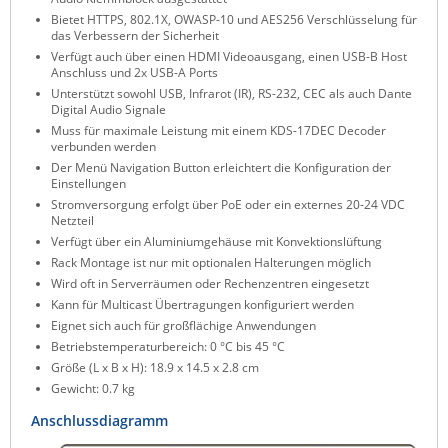
Bietet HTTPS, 802.1X, OWASP-10 und AES256 Verschlüsselung für
ZPE Systems
das Verbessern der Sicherheit
Verfügt auch über einen HDMI Videoausgang, einen USB-B Host
Anschluss und 2x USB-A Ports
Unterstützt sowohl USB, Infrarot (IR), RS-232, CEC als auch Dante
News zu unseren Herstellern
Digital Audio Signale
Muss für maximale Leistung mit einem KDS-17DEC Decoder
verbunden werden
Der Menü Navigation Button erleichtert die Konfiguration der
Einstellungen
Stromversorgung erfolgt über PoE oder ein externes 20-24 VDC
Netzteil
Verfügt über ein Aluminiumgehäuse mit Konvektionslüftung
Rack Montage ist nur mit optionalen Halterungen möglich
Wird oft in Serverräumen oder Rechenzentren eingesetzt
Kann für Multicast Übertragungen konfiguriert werden
Eignet sich auch für großflächige Anwendungen
Betriebstemperaturbereich: 0 °C bis 45 °C
Größe (L x B x H): 18.9 x 14.5 x 2.8 cm
Gewicht: 0.7 kg
Anschlussdiagramm