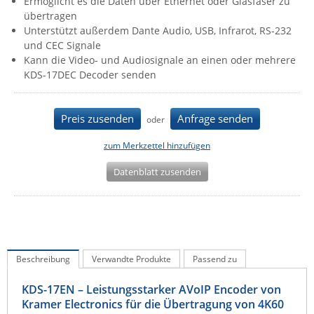
Ermöglicht es die Daten über Ethernet oder Glasfaser zu
IEC Lock
übertragen
Unterstützt außerdem Dante Audio, USB, Infrarot, RS-232
Ihse
und CEC Signale
Kann die Video- und Audiosignale an einen oder mehrere
Kerlink
KDS-17DEC Decoder senden
Kramer Electronics
KVM TEC
Preis zusenden
Anfrage senden
oder
Legrand
zum Merkzettel hinzufügen
LigoWave
Datenblatt zusenden
Milesight
Moxa
Netio
Panorama Antennas
Beschreibung
Verwandte Produkte
Passend zu
PatchSee
Power Kingdom
KDS-17EN – Leistungsstarker AVoIP Encoder von
Kramer Electronics für die Übertragung von 4K60
Poynting