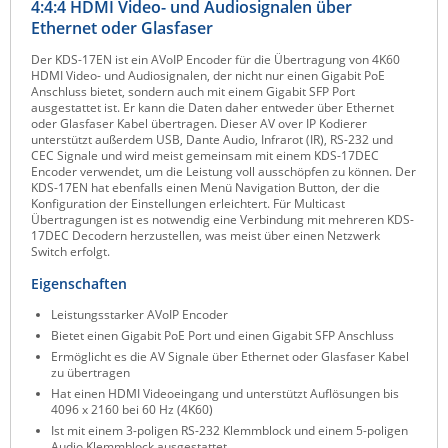
4:4:4 HDMI Video- und Audiosignalen über
Raritan
Ethernet oder Glasfaser
Riello UPS
Der KDS-17EN ist ein AVoIP Encoder für die Übertragung von 4K60
HDMI Video- und Audiosignalen, der nicht nur einen Gigabit PoE
Server Technology
Anschluss bietet, sondern auch mit einem Gigabit SFP Port
ausgestattet ist. Er kann die Daten daher entweder über Ethernet
Siretta
oder Glasfaser Kabel übertragen. Dieser AV over IP Kodierer
unterstützt außerdem USB, Dante Audio, Infrarot (IR), RS-232 und
SIRIO Antenne
CEC Signale und wird meist gemeinsam mit einem KDS-17DEC
Encoder verwendet, um die Leistung voll ausschöpfen zu können. Der
Sunbird
KDS-17EN hat ebenfalls einen Menü Navigation Button, der die
Konfiguration der Einstellungen erleichtert. Für Multicast
Tactical Software
Übertragungen ist es notwendig eine Verbindung mit mehreren KDS-
17DEC Decodern herzustellen, was meist über einen Netzwerk
TEKTELIC
Switch erfolgt.
Teltonika
Eigenschaften
Unwired Networks
Leistungsstarker AVoIP Encoder
Bietet einen Gigabit PoE Port und einen Gigabit SFP Anschluss
Vision
Ermöglicht es die AV Signale über Ethernet oder Glasfaser Kabel
zu übertragen
WATTECO
Hat einen HDMI Videoeingang und unterstützt Auflösungen bis
Westermo
4096 x 2160 bei 60 Hz (4K60)
Ist mit einem 3-poligen RS-232 Klemmblock und einem 5-poligen
Yuasa
Audio Klemmblock ausgestattet