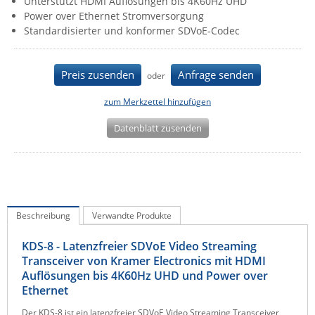
Unterstützt HDMI Auflösungen bis 4K60Hz UHD
IEC Lock
Power over Ethernet Stromversorgung
Standardisierter und konformer SDVoE-Codec
Ihse
Kerlink
Preis zusenden
Anfrage senden
oder
Kramer Electronics
zum Merkzettel hinzufügen
KVM TEC
Legrand
Datenblatt zusenden
LigoWave
Milesight
Moxa
Beschreibung
Verwandte Produkte
Netio
Panorama Antennas
KDS-8 - Latenzfreier SDVoE Video Streaming
Transceiver von Kramer Electronics mit HDMI
PatchSee
Auflösungen bis 4K60Hz UHD und Power over
Power Kingdom
Ethernet
Poynting
Der KDS-8 ist ein latenzfreier SDVoE Video Streaming Transceiver,