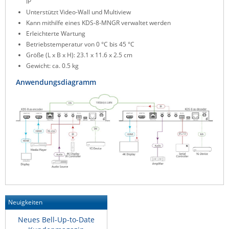
IP
ZPE Systems
Unterstützt Video-Wall und Multiview
Kann mithilfe eines KDS-8-MNGR verwaltet werden
Erleichterte Wartung
Betriebstemperatur von 0 °C bis 45 °C
News zu unseren Herstellern
Größe (L x B x H): 23.1 x 11.6 x 2.5 cm
Gewicht: ca. 0.5 kg
Anwendungsdiagramm
Neuigkeiten
Neues Bell-Up-to-Date