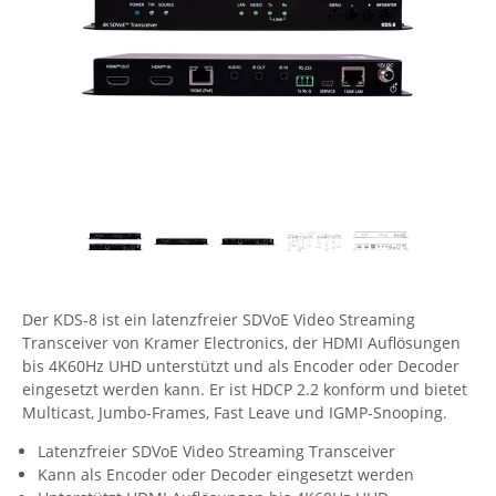
Comet System
Energiemessung
Energieverteilung
IP, WLAN & GSM Sensorik
IoT - Internet of Things
CompleTech
IPC, Industrielle Netzwerktechnik & WLAN
Contemporary Controls
Datenlogger
Remote I/O
Industrielle Netzwerktechnik / Kommunikation
Industrielle Computer
Sonstige
Digi
Eaton
Wi-Fi - WLAN - Wireless
Serverräume
RMA / Rücksendung / Support
Elsys
IT Netzwerktechnik / Kommunikation
Enginko - mcf88
Fokus Technologies
Gefen
Der KDS-8 ist ein latenzfreier SDVoE Video Streaming
Transceiver von Kramer Electronics, der HDMI Auflösungen
Gude
bis 4K60Hz UHD unterstützt und als Encoder oder Decoder
Guntermann & Drunck
eingesetzt werden kann. Er ist HDCP 2.2 konform und bietet
Multicast, Jumbo-Frames, Fast Leave und IGMP-Snooping.
High Sec Labs
HW group
Latenzfreier SDVoE Video Streaming Transceiver
Kann als Encoder oder Decoder eingesetzt werden
Icron