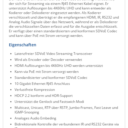
der sich für Streaming via einem RJ45 Ethernet Kabel eignet. Er
Raritan
unterstützt Auflösungen bis 4K60Hz UHD und kann entweder als
Kodierer oder Dekodierer eingesetzt werden. Als Kodierer
Riello UPS
verschlüsselt und überträgt er die empfangenen HDMI, IR, RS232 und
Analog Audio Signale über das Netzwerk, während er als Dekodierer
Server Technology
die verschlüsselten Daten erfasst und für die Ausgabe entschlüsselt.
Er verfügt über einen standardisierten und konformen SDVoE Codec
Siretta
und kann über PoE mit Strom versorgt werden.
SIRIO Antenne
Eigenschaften
Sunbird
Latenzfreier SDVoE Video Streaming Transceiver
Wird als Encoder oder Decoder verwendet
Tactical Software
HDMI Auflösungen bis 4K60Hz UHD werden unterstützt
TEKTELIC
Kann via PoE mit Strom versorgt werden
Standardisierter und konformer SDVoE Codec
Teltonika
10 Gigabit Ethernet RJ45 Anschluss
Unwired Networks
Verlustfreie Kompression
HDCP 2.2 konform und HDR-Support
Vision
Unterstützt die Genlock und Fastswich Modi
WATTECO
Multicast, Unicast, RTP über RSTP, Jumbo-Frames, Fast Leave und
IGMP-Snooping
Westermo
Analoges Audio Embeding
Bidirektionale Kontrolle der verbundenen IR und RS232 Geräte via
Yuasa