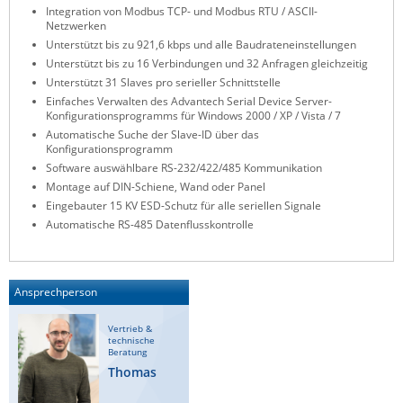
Integration von Modbus TCP- und Modbus RTU / ASCII-
Raritan
Netzwerken
Unterstützt bis zu 921,6 kbps und alle Baudrateneinstellungen
Riello UPS
Unterstützt bis zu 16 Verbindungen und 32 Anfragen gleichzeitig
Server Technology
Unterstützt 31 Slaves pro serieller Schnittstelle
Einfaches Verwalten des Advantech Serial Device Server-
Siretta
Konfigurationsprogramms für Windows 2000 / XP / Vista / 7
Automatische Suche der Slave-ID über das
SIRIO Antenne
Konfigurationsprogramm
Sunbird
Software auswählbare RS-232/422/485 Kommunikation
Montage auf DIN-Schiene, Wand oder Panel
Tactical Software
Eingebauter 15 KV ESD-Schutz für alle seriellen Signale
TEKTELIC
Automatische RS-485 Datenflusskontrolle
Teltonika
Unwired Networks
Ansprechperson
Vision
Vertrieb &
WATTECO
technische
Beratung
Westermo
Thomas
Yuasa