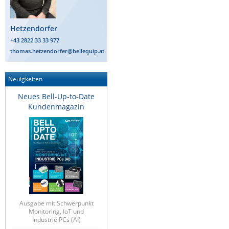
ZPE Systems
Hetzendorfer
+43 2822 33 33 977
News zu unseren Herstellern
thomas.hetzendorfer@bellequip.at
Neuigkeiten
Neues Bell-Up-to-Date
Kundenmagazin
Ausgabe mit Schwerpunkt
Monitoring, IoT und
Industrie PCs (AI)