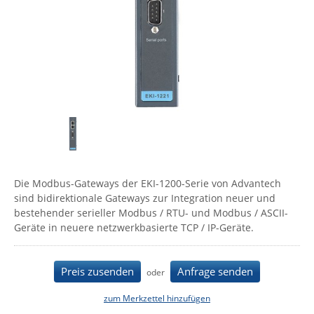
Comet System
Energiemessung
Energieverteilung
IP, WLAN & GSM Sensorik
IoT - Internet of Things
CompleTech
IPC, Industrielle Netzwerktechnik & WLAN
Contemporary Controls
Datenlogger
Remote I/O
Industrielle Netzwerktechnik / Kommunikation
Industrielle Computer
Sonstige
Digi
Eaton
Wi-Fi - WLAN - Wireless
Serverräume
RMA / Rücksendung / Support
Elsys
IT Netzwerktechnik / Kommunikation
Enginko - mcf88
Fokus Technologies
Die Modbus-Gateways der EKI-1200-Serie von Advantech
Gefen
sind bidirektionale Gateways zur Integration neuer und
bestehender serieller Modbus / RTU- und Modbus / ASCII-
Gude
Geräte in neuere netzwerkbasierte TCP / IP-Geräte.
Guntermann & Drunck
High Sec Labs
Preis zusenden
Anfrage senden
oder
HW group
zum Merkzettel hinzufügen
Icron