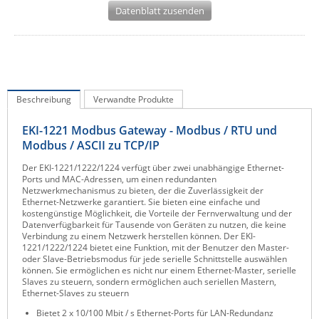
Datenblatt zusenden
IEC Lock
Ihse
Kerlink
Kramer Electronics
Beschreibung
Verwandte Produkte
KVM TEC
EKI-1221 Modbus Gateway - Modbus / RTU und
Legrand
Modbus / ASCII zu TCP/IP
LigoWave
Der EKI-1221/1222/1224 verfügt über zwei unabhängige Ethernet-
Milesight
Ports und MAC-Adressen, um einen redundanten
Netzwerkmechanismus zu bieten, der die Zuverlässigkeit der
Moxa
Ethernet-Netzwerke garantiert. Sie bieten eine einfache und
kostengünstige Möglichkeit, die Vorteile der Fernverwaltung und der
Netio
Datenverfügbarkeit für Tausende von Geräten zu nutzen, die keine
Verbindung zu einem Netzwerk herstellen können. Der EKI-
Panorama Antennas
1221/1222/1224 bietet eine Funktion, mit der Benutzer den Master-
oder Slave-Betriebsmodus für jede serielle Schnittstelle auswählen
PatchSee
können. Sie ermöglichen es nicht nur einem Ethernet-Master, serielle
Slaves zu steuern, sondern ermöglichen auch seriellen Mastern,
Power Kingdom
Ethernet-Slaves zu steuern
Poynting
Bietet 2 x 10/100 Mbit / s Ethernet-Ports für LAN-Redundanz