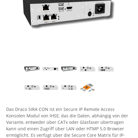
Comet System
Energiemessung
Energieverteilung
IP, WLAN & GSM Sensorik
IoT - Internet of Things
CompleTech
IPC, Industrielle Netzwerktechnik & WLAN
Contemporary Controls
Datenlogger
Remote I/O
Industrielle Netzwerktechnik / Kommunikation
Industrielle Computer
Sonstige
Digi
Eaton
Wi-Fi - WLAN - Wireless
Serverräume
RMA / Rücksendung / Support
Elsys
IT Netzwerktechnik / Kommunikation
Enginko - mcf88
Fokus Technologies
Gefen
Gude
Guntermann & Drunck
Das Draco SIRA CON ist ein Secure IP Remote Access
High Sec Labs
Konsolen Modul von IHSE, das die Daten, abhängig von der
Variante, entweder über CATx oder Glasfaser übertragen
HW group
kann und einen Zugriff über LAN oder HTMP 5.0 Browser
ermöglicht. Es verfügt über die Secure Core Matrix für IP-
Icron