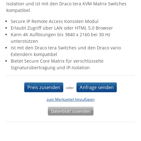
Isolation und ist mit den Draco tera KVM Matrix Switches
IEC Lock
kompatibel.
Ihse
Secure IP Remote Access Konsolen Modul
Kerlink
Erlaubt Zugriff über LAN oder HTML 5.0 Browser
Kann 4K Auflösungen bis 3840 x 2160 bei 30 Hz
Kramer Electronics
unterstützen
KVM TEC
Ist mit den Draco tera Switches und den Draco vario
Extendern kompatibel
Legrand
Bietet Secure Core Matrix für verschlüsselte
LigoWave
Signaturübertragung und IP-Isolation
Milesight
Preis zusenden
Anfrage senden
Moxa
oder
Netio
zum Merkzettel hinzufügen
Panorama Antennas
Datenblatt zusenden
PatchSee
Power Kingdom
Poynting