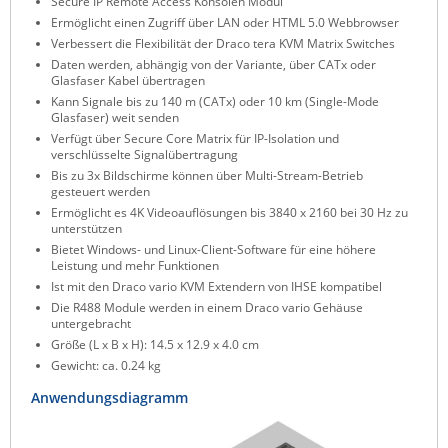
Secure IP Remote Access Konsolen Modul
ZPE Systems
Ermöglicht einen Zugriff über LAN oder HTML 5.0 Webbrowser
Verbessert die Flexibilität der Draco tera KVM Matrix Switches
Daten werden, abhängig von der Variante, über CATx oder
Glasfaser Kabel übertragen
News zu unseren Herstellern
Kann Signale bis zu 140 m (CATx) oder 10 km (Single-Mode
Glasfaser) weit senden
Verfügt über Secure Core Matrix für IP-Isolation und
verschlüsselte Signalübertragung
Bis zu 3x Bildschirme können über Multi-Stream-Betrieb
gesteuert werden
Ermöglicht es 4K Videoauflösungen bis 3840 x 2160 bei 30 Hz zu
unterstützen
Bietet Windows- und Linux-Client-Software für eine höhere
Leistung und mehr Funktionen
Ist mit den Draco vario KVM Extendern von IHSE kompatibel
Die R488 Module werden in einem Draco vario Gehäuse
untergebracht
Größe (L x B x H): 14.5 x 12.9 x 4.0 cm
Gewicht: ca. 0.24 kg
Anwendungsdiagramm