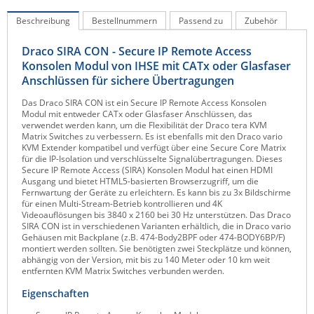
Raritan
Beschreibung
Bestellnummern
Passend zu
Zubehör
Riello UPS
Draco SIRA CON - Secure IP Remote Access
Server Technology
Konsolen Modul von IHSE mit CATx oder Glasfaser
Anschlüssen für sichere Übertragungen
Siretta
Das Draco SIRA CON ist ein Secure IP Remote Access Konsolen
SIRIO Antenne
Modul mit entweder CATx oder Glasfaser Anschlüssen, das
verwendet werden kann, um die Flexibilität der Draco tera KVM
Sunbird
Matrix Switches zu verbessern. Es ist ebenfalls mit den Draco vario
KVM Extender kompatibel und verfügt über eine Secure Core Matrix
Tactical Software
für die IP-Isolation und verschlüsselte Signalübertragungen. Dieses
Secure IP Remote Access (SIRA) Konsolen Modul hat einen HDMI
TEKTELIC
Ausgang und bietet HTML5-basierten Browserzugriff, um die
Fernwartung der Geräte zu erleichtern. Es kann bis zu 3x Bildschirme
Teltonika
für einen Multi-Stream-Betrieb kontrollieren und 4K
Videoauflösungen bis 3840 x 2160 bei 30 Hz unterstützen. Das Draco
Unwired Networks
SIRA CON ist in verschiedenen Varianten erhältlich, die in Draco vario
Gehäusen mit Backplane (z.B. 474-Body2BPF oder 474-BODY6BP/F)
Vision
montiert werden sollten. Sie benötigten zwei Steckplätze und können,
abhängig von der Version, mit bis zu 140 Meter oder 10 km weit
WATTECO
entfernten KVM Matrix Switches verbunden werden.
Westermo
Eigenschaften
Yuasa