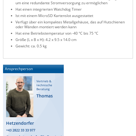
um eine redundante Stromversorgung zu ermöglichen
ZPE Systems
Hat einen integrierten Watchdog Timer
Ist mit einem MicroSD Kartenslot ausgestattet
Verfügt über ein kompaktes Metallgehäuse, das auf Hutschienen
oder Wänden montiert werden kann
News zu unseren Herstellern
Hat eine Betriebstemperatur von -40 °C bis 75 °C
Größe (L x B x H): 4.2 x 9.5 x 14.0 cm
Gewicht: ca. 0.5 kg
Ansprechperson
Vertrieb &
technische
Beratung
Thomas
Hetzendorfer
+43 2822 33 33 977