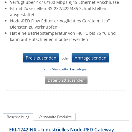
Verfügt über 4x 10/100 Mbps RJ45 Ethernet Anschlüsse
IEC Lock
Ist mit 2x seriellen RS-232/422/485 Schnittstellen
ausgestattet
Ihse
Node-RED Flow Editor ermöglicht es Geräte mit IoT
Kerlink
Diensten zu verknüpfen
Hat eine Betriebstemperatur von -40 °C bis 75 °C und
Kramer Electronics
kann auf Hutschienen montiert werden
KVM TEC
Legrand
Preis zusenden
Anfrage senden
oder
LigoWave
zum Merkzettel hinzufügen
Milesight
Datenblatt zusenden
Moxa
Netio
Panorama Antennas
PatchSee
Beschreibung
Verwandte Produkte
Power Kingdom
Poynting
EKI-1242INR – Industrielles Node-RED Gateway