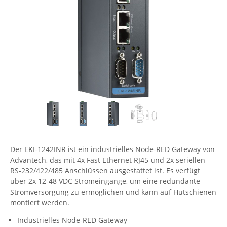
Comet System
Energiemessung
Energieverteilung
IP, WLAN & GSM Sensorik
IoT - Internet of Things
CompleTech
IPC, Industrielle Netzwerktechnik & WLAN
Contemporary Controls
Datenlogger
Remote I/O
Industrielle Netzwerktechnik / Kommunikation
Industrielle Computer
Sonstige
Digi
Eaton
Wi-Fi - WLAN - Wireless
Serverräume
RMA / Rücksendung / Support
Elsys
IT Netzwerktechnik / Kommunikation
Enginko - mcf88
Fokus Technologies
Gefen
Der EKI-1242INR ist ein industrielles Node-RED Gateway von
Gude
Advantech, das mit 4x Fast Ethernet RJ45 und 2x seriellen
RS-232/422/485 Anschlüssen ausgestattet ist. Es verfügt
Guntermann & Drunck
über 2x 12-48 VDC Stromeingänge, um eine redundante
High Sec Labs
Stromversorgung zu ermöglichen und kann auf Hutschienen
montiert werden.
HW group
Industrielles Node-RED Gateway
Icron