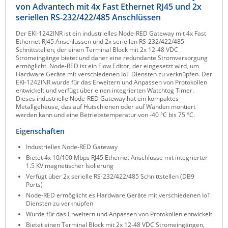
von Advantech mit 4x Fast Ethernet RJ45 und 2x
Raritan
seriellen RS-232/422/485 Anschlüssen
Riello UPS
Der EKI-1242INR ist ein industrielles Node-RED Gateway mit 4x Fast
Ethernet RJ45 Anschlüssen und 2x seriellen RS-232/422/485
Server Technology
Schnittstellen, der einen Terminal Block mit 2x 12-48 VDC
Stromeingänge bietet und daher eine redundante Stromversorgung
Siretta
ermöglicht. Node-RED ist ein Flow Editor, der eingesetzt wird, um
Hardware Geräte mit verschiedenen IoT Diensten zu verknüpfen. Der
SIRIO Antenne
EKI-1242INR wurde für das Erweitern und Anpassen von Protokollen
entwickelt und verfügt über einen integrierten Watchtog Timer.
Sunbird
Dieses industrielle Node-RED Gateway hat ein kompaktes
Metallgehäuse, das auf Hutschienen oder auf Wänden montiert
Tactical Software
werden kann und eine Betriebstemperatur von -40 °C bis 75 °C.
TEKTELIC
Eigenschaften
Teltonika
Industrielles Node-RED Gateway
Unwired Networks
Bietet 4x 10/100 Mbps RJ45 Ethernet Anschlüsse mit integrierter
1.5 KV magnetischer Isolierung
Vision
Verfügt über 2x serielle RS-232/422/485 Schnittstellen (DB9
Ports)
WATTECO
Node-RED ermöglicht es Hardware Geräte mit verschiedenen IoT
Diensten zu verknüpfen
Westermo
Wurde für das Erweitern und Anpassen von Protokollen entwickelt
Yuasa
Bietet einen Terminal Block mit 2x 12-48 VDC Stromeingängen,