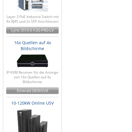
Layer 3 PoE Industrie Switch mit
8x RJ45 und 2x SFP Anschlüssen
Lynx 3510-E-F2G-P8G-LV
16x Quellen auf 4x
Bildschirme
IP KVM Receiver für die Anzeige
von 16x Quellen auf 4x
Bildschirme
Emerald DESKVUE
10-120kW Online USV