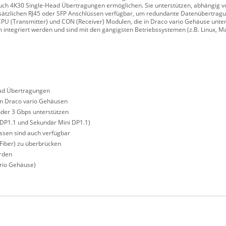
uch 4K30 Single-Head Übertragungen ermöglichen. Sie unterstützen, abhängig 
usätzlichen RJ45 oder SFP Anschlüssen verfügbar, um redundante Datenübertrag
CPU (Transmitter) und CON (Receiver) Modulen, die in Draco vario Gehäuse unte
ntegriert werden und sind mit den gängigsten Betriebssystemen (z.B. Linux, M
ead Übertragungen
n Draco vario Gehäusen
der 3 Gbps unterstützen
r DP1.1 und Sekundär Mini DP1.1)
ssen sind auch verfügbar
Fiber) zu überbrücken
rden
ario Gehäuse)