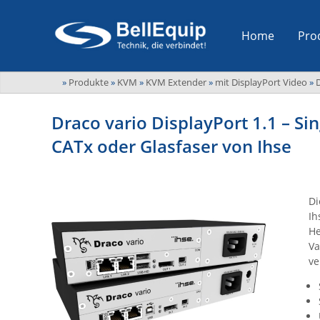
Home
Pro
»
Produkte
»
KVM
»
KVM Extender
»
mit DisplayPort Video
»
D
Draco vario DisplayPort 1.1 – S
CATx oder Glasfaser von Ihse
Di
Ih
He
Va
ve