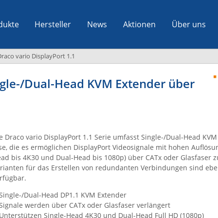
dukte
Hersteller
News
Aktionen
Über uns
raco vario DisplayPort 1.1
ingle-/Dual-Head KVM Extender über
e Draco vario DisplayPort 1.1 Serie umfasst Single-/Dual-Head KVM
se, die es ermöglichen DisplayPort Videosignale mit hohen Auflösu
ad bis 4K30 und Dual-Head bis 1080p) über CATx oder Glasfaser z
rianten für das Erstellen von redundanten Verbindungen sind ebe
rfügbar.
Single-/Dual-Head DP1.1 KVM Extender
Signale werden über CATx oder Glasfaser verlängert
Unterstützen Single-Head 4K30 und Dual-Head Full HD (1080p)