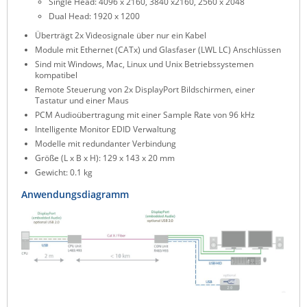
Single Head: 4096 x 2160, 3840 x2160, 2560 x 2048
ZPE Systems
Dual Head: 1920 x 1200
Überträgt 2x Videosignale über nur ein Kabel
Module mit Ethernet (CATx) und Glasfaser (LWL LC) Anschlüssen
Sind mit Windows, Mac, Linux und Unix Betriebssystemen
News zu unseren Herstellern
kompatibel
Remote Steuerung von 2x DisplayPort Bildschirmen, einer
Tastatur und einer Maus
PCM Audioübertragung mit einer Sample Rate von 96 kHz
Intelligente Monitor EDID Verwaltung
Modelle mit redundanter Verbindung
Größe (L x B x H): 129 x 143 x 20 mm
Gewicht: 0.1 kg
Anwendungsdiagramm