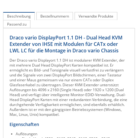
Raritan
Beschreibung
Bestellnummern
Verwandte Produkte
Riello UPS
Passend zu
Server Technology
Siretta
Draco vario DisplayPort 1.1 DH - Dual Head KVM
Extender von IHSE mit Modulen für CATx oder
SIRIO Antenne
LWL LC für die Montage in Draco vario Chassis
Sunbird
Der Draco vario Displayort 1.1 DH ist modularer KVM Extender, der
mit mehrere Dual Head DisplayPort Karten kompatibel ist. Er
Tactical Software
ermöglicht es Bild- und Tonsignale visuell verlustfrei zu verlängern
und die Signale von zwei DisplayPort Bildschirmen, einer Tastatur
TEKTELIC
und einer Maus gemeinsam via nur einem CATx oder Duplex
Glasfaserkabel zu übertragen. Dieser KVM Extender unterstützt
Teltonika
Auflösungen bis 4096 x 2160 (Single Head) oder 1920 x 1200 (Dual
Head) und verfügt über intelligente Monitor-EDID-Verwaltung. Dual-
Unwired Networks
Head DisplayPort Karten mit einer redundanten Verbindung, die eine
durchgehende Verfügbarkeit ermöglichen, sind ebenfalls erhältlich.
Vision
Außerdem ist er mit den gängigsten Betriebssystemen (Windows,
Mac, Linux, Unix) kompatibel.
WATTECO
Eigenschaften
Westermo
Auflösungen
Yuasa