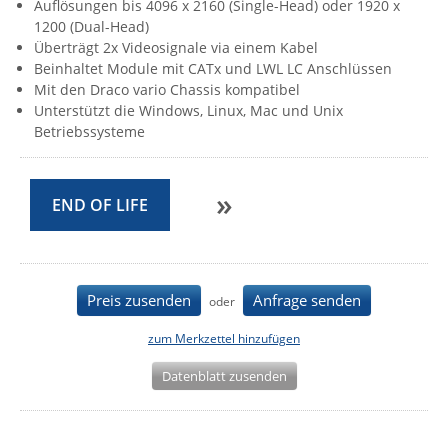
Auflösungen bis 4096 x 2160 (Single-Head) oder 1920 x
IEC Lock
1200 (Dual-Head)
Überträgt 2x Videosignale via einem Kabel
Ihse
Beinhaltet Module mit CATx und LWL LC Anschlüssen
Kerlink
Mit den Draco vario Chassis kompatibel
Unterstützt die Windows, Linux, Mac und Unix
Kramer Electronics
Betriebssysteme
KVM TEC
Legrand
»
END OF LIFE
LigoWave
Milesight
Moxa
Preis zusenden
Anfrage senden
oder
Netio
zum Merkzettel hinzufügen
Panorama Antennas
PatchSee
Datenblatt zusenden
Power Kingdom
Poynting