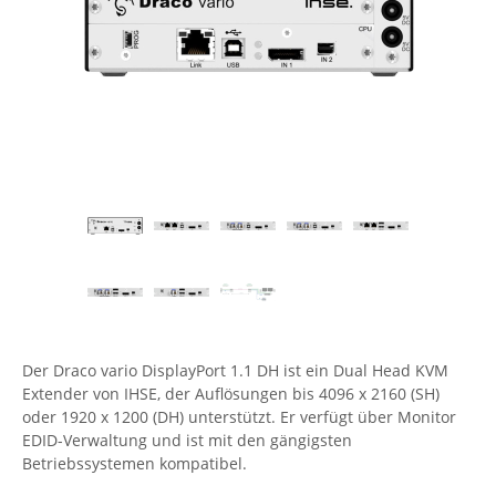
Comet System
Energiemessung
Energieverteilung
IP, WLAN & GSM Sensorik
IoT - Internet of Things
CompleTech
IPC, Industrielle Netzwerktechnik & WLAN
Contemporary Controls
Datenlogger
Remote I/O
Industrielle Netzwerktechnik / Kommunikation
Industrielle Computer
Sonstige
Digi
Eaton
Wi-Fi - WLAN - Wireless
Serverräume
RMA / Rücksendung / Support
Elsys
IT Netzwerktechnik / Kommunikation
Enginko - mcf88
Fokus Technologies
Gefen
Gude
Der Draco vario DisplayPort 1.1 DH ist ein Dual Head KVM
Guntermann & Drunck
Extender von IHSE, der Auflösungen bis 4096 x 2160 (SH)
High Sec Labs
oder 1920 x 1200 (DH) unterstützt. Er verfügt über Monitor
EDID-Verwaltung und ist mit den gängigsten
HW group
Betriebssystemen kompatibel.
Icron