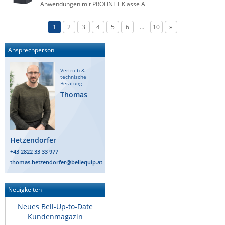
Anwendungen mit PROFINET Klasse A
1
2
3
4
5
6
…
10
»
Ansprechperson
Vertrieb &
technische
Beratung
Thomas
Hetzendorfer
+43 2822 33 33 977
thomas.hetzendorfer@bellequip.at
Neuigkeiten
Neues Bell-Up-to-Date
Kundenmagazin