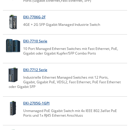
Ports (Gigabit Ethernet,Fast Ethernet, SFP)
Comet System
Energiemessung
Energieverteilung
IP, WLAN & GSM Sensorik
IoT - Internet of Things
CompleTech
IPC, Industrielle Netzwerktechnik & WLAN
EKI-7706G-2F
4GE + 2G SFP Gigabit Managed Industrie Switch
Contemporary Controls
Datenlogger
Remote I/O
Industrielle Netzwerktechnik / Kommunikation
Industrielle Computer
Sonstige
Digi
EKI-7710 Serie
Eaton
Wi-Fi - WLAN - Wireless
Serverräume
RMA / Rücksendung / Support
10 Port Managed Ethernet Switches mit Fast Ethernet, PoE,
Elsys
Gigabit oder Gigabit Kupfer/SFP Combo Ports
IT Netzwerktechnik / Kommunikation
Enginko - mcf88
EKI-7712 Serie
Fokus Technologies
Industrielle Ethernet Managed Switches mit 12 Ports,
Gefen
Gigabit, Gigabit PoE, VDSL2, Fast Ethernet, PoE Fast Ethernet
oder Gigabit SFP
Gude
Guntermann & Drunck
EKI-2705G-1GPI
High Sec Labs
Unmanaged PoE Gigabit Switch mit 4x IEEE 802.3af/at PoE
Ports und 1x RJ45 Ethernet Anschluss
HW group
Icron