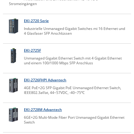
Stromeingängen
Raritan
Riello UPS
EKI-2720 Serie
Server Technology
Industrielle Unmanaged Gigabit Switches mi 16 Ethernet und
4 Glasfaser SFP Anschlüssen
Siretta
SIRIO Antenne
EKI-2725F
Sunbird
Unmanaged Gigabit Ethernet Switch mit 4 Gigabit Ethernet
und einem 100/1000 Mbps SFP Anschluss
Tactical Software
TEKTELIC
EKI-2726FHPI Advantech
Teltonika
4GE PoE+2G SFP Gigabit PoE Unmanaged Ethernet Switch,
Unwired Networks
IEEE802.3af/at, 44~57VDC, -40~75℃
Vision
EKI-2728M Advantech
WATTECO
6GE+2G Multi-Mode Fiber Port Unmanaged Gigabit Ethernet
Westermo
Switch
Yuasa