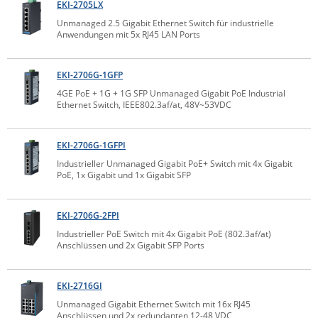
EKI-2705LX
IEC Lock
Unmanaged 2.5 Gigabit Ethernet Switch für industrielle
Anwendungen mit 5x RJ45 LAN Ports
Ihse
Kerlink
EKI-2706G-1GFP
Kramer Electronics
4GE PoE + 1G + 1G SFP Unmanaged Gigabit PoE Industrial
Ethernet Switch, IEEE802.3af/at, 48V~53VDC
KVM TEC
Legrand
EKI-2706G-1GFPI
LigoWave
Industrieller Unmanaged Gigabit PoE+ Switch mit 4x Gigabit
Milesight
PoE, 1x Gigabit und 1x Gigabit SFP
Moxa
EKI-2706G-2FPI
Netio
Industrieller PoE Switch mit 4x Gigabit PoE (802.3af/at)
Panorama Antennas
Anschlüssen und 2x Gigabit SFP Ports
PatchSee
EKI-2716GI
Power Kingdom
Unmanaged Gigabit Ethernet Switch mit 16x RJ45
Poynting
Anschlüssen und 2x redundanten 12-48 VDC