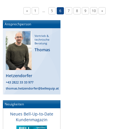
«
1
…
5
6
7
8
9
10
»
Ansprechperson
Vertrieb &
technische
Beratung
Thomas
Hetzendorfer
+43 2822 33 33 977
thomas.hetzendorfer@bellequip.at
Neuigkeiten
Neues Bell-Up-to-Date
Kundenmagazin