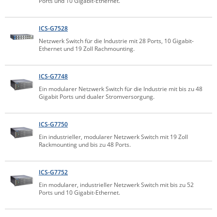
Ports und 10 Gigabit-Ethernet.
Comet System
Energiemessung
Energieverteilung
IP, WLAN & GSM Sensorik
IoT - Internet of Things
CompleTech
IPC, Industrielle Netzwerktechnik & WLAN
ICS-G7528
Netzwerk Switch für die Industrie mit 28 Ports, 10 Gigabit-
Contemporary Controls
Datenlogger
Remote I/O
Ethernet und 19 Zoll Rachmounting.
Industrielle Netzwerktechnik / Kommunikation
Industrielle Computer
Sonstige
Digi
Eaton
Wi-Fi - WLAN - Wireless
ICS-G7748
Serverräume
RMA / Rücksendung / Support
Elsys
Ein modularer Netzwerk Switch für die Industrie mit bis zu 48
IT Netzwerktechnik / Kommunikation
Gigabit Ports und dualer Stromversorgung.
Enginko - mcf88
Fokus Technologies
ICS-G7750
Gefen
Ein industrieller, modularer Netzwerk Switch mit 19 Zoll
Rackmounting und bis zu 48 Ports.
Gude
Guntermann & Drunck
ICS-G7752
High Sec Labs
Ein modularer, industrieller Netzwerk Switch mit bis zu 52
Ports und 10 Gigabit-Ethernet.
HW group
Icron