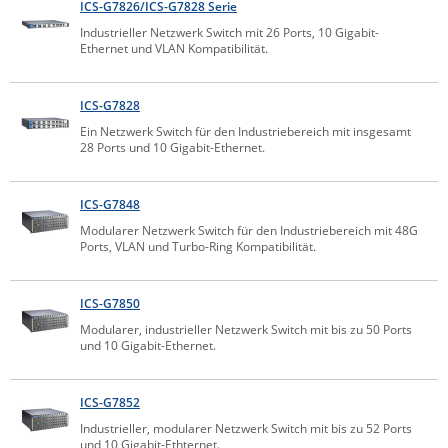
ICS-G7826/ICS-G7828 Serie
IEC Lock
Industrieller Netzwerk Switch mit 26 Ports, 10 Gigabit-
Ethernet und VLAN Kompatibilität.
Ihse
Kerlink
ICS-G7828
Kramer Electronics
Ein Netzwerk Switch für den Industriebereich mit insgesamt
28 Ports und 10 Gigabit-Ethernet.
KVM TEC
Legrand
ICS-G7848
LigoWave
Modularer Netzwerk Switch für den Industriebereich mit 48G
Milesight
Ports, VLAN und Turbo-Ring Kompatibilität.
Moxa
ICS-G7850
Netio
Modularer, industrieller Netzwerk Switch mit bis zu 50 Ports
Panorama Antennas
und 10 Gigabit-Ethernet.
PatchSee
ICS-G7852
Power Kingdom
Industrieller, modularer Netzwerk Switch mit bis zu 52 Ports
Poynting
und 10 Gigabit-Ethternet.