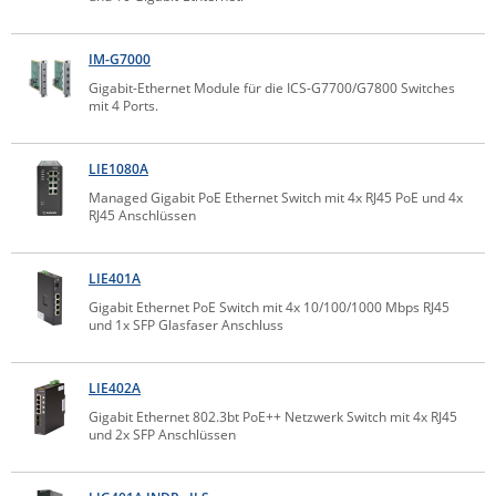
Raritan
Riello UPS
IM-G7000
Gigabit-Ethernet Module für die ICS-G7700/G7800 Switches
Server Technology
mit 4 Ports.
Siretta
SIRIO Antenne
LIE1080A
Managed Gigabit PoE Ethernet Switch mit 4x RJ45 PoE und 4x
Sunbird
RJ45 Anschlüssen
Tactical Software
TEKTELIC
LIE401A
Teltonika
Gigabit Ethernet PoE Switch mit 4x 10/100/1000 Mbps RJ45
und 1x SFP Glasfaser Anschluss
Unwired Networks
Vision
LIE402A
WATTECO
Gigabit Ethernet 802.3bt PoE++ Netzwerk Switch mit 4x RJ45
und 2x SFP Anschlüssen
Westermo
Yuasa