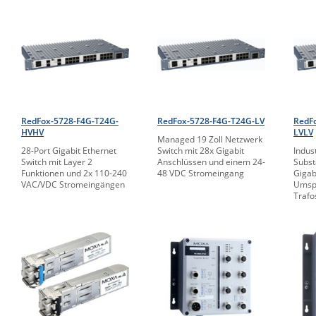
RedFox-5728-F4G-T24G-
RedFox-5728-F4G-T24G-LV
RedF
HVHV
LVLV
Managed 19 Zoll Netzwerk
28-Port Gigabit Ethernet
Switch mit 28x Gigabit
Indus
Switch mit Layer 2
Anschlüssen und einem 24-
Subst
Funktionen und 2x 110-240
48 VDC Stromeingang
Gigab
VAC/VDC Stromeingängen
Umsp
Trafo