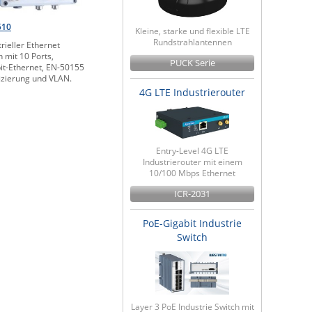
510
Kleine, starke und flexible LTE
Rundstrahlantennen
trieller Ethernet
h mit 10 Ports,
PUCK Serie
it-Ethernet, EN-50155
fizierung und VLAN.
4G LTE Industrierouter
Entry-Level 4G LTE
Industrierouter mit einem
10/100 Mbps Ethernet
ICR-2031
PoE-Gigabit Industrie
Switch
Layer 3 PoE Industrie Switch mit