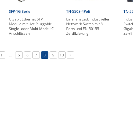
SFP-1G Serie
TN-5508-4PoE
TN-5
Gigabit Ethernet SFP
Ein managed, industrieller
Indus
Module mit Hot-Pluggable
Netzwerk Switch mit 8
Switc
Single- oder Multi-Mode LC
Ports und EN-50155
Gigab
Anschlüssen
Zertifizierung.
Zerti
1
…
5
6
7
8
9
10
»