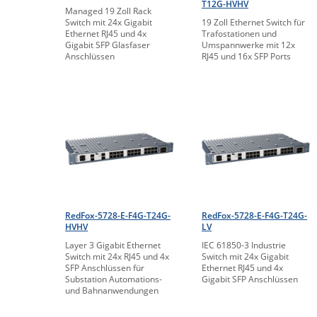
T12G-HVHV
Managed 19 Zoll Rack
Switch mit 24x Gigabit
19 Zoll Ethernet Switch für
Ethernet RJ45 und 4x
Trafostationen und
Gigabit SFP Glasfaser
Umspannwerke mit 12x
Anschlüssen
RJ45 und 16x SFP Ports
RedFox-5728-E-F4G-T24G-
RedFox-5728-E-F4G-T24G-
HVHV
LV
Layer 3 Gigabit Ethernet
IEC 61850-3 Industrie
Switch mit 24x RJ45 und 4x
Switch mit 24x Gigabit
SFP Anschlüssen für
Ethernet RJ45 und 4x
Substation Automations-
Gigabit SFP Anschlüssen
und Bahnanwendungen