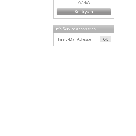
kVA/kW
Sentryum
Info-Service abonnieren
OK