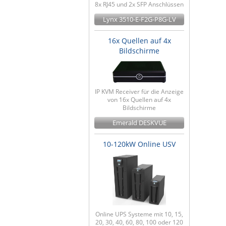
8x RJ45 und 2x SFP Anschlüssen
Lynx 3510-E-F2G-P8G-LV
16x Quellen auf 4x
Bildschirme
IP KVM Receiver für die Anzeige
von 16x Quellen auf 4x
Bildschirme
Emerald DESKVUE
10-120kW Online USV
Online UPS Systeme mit 10, 15,
20, 30, 40, 60, 80, 100 oder 120