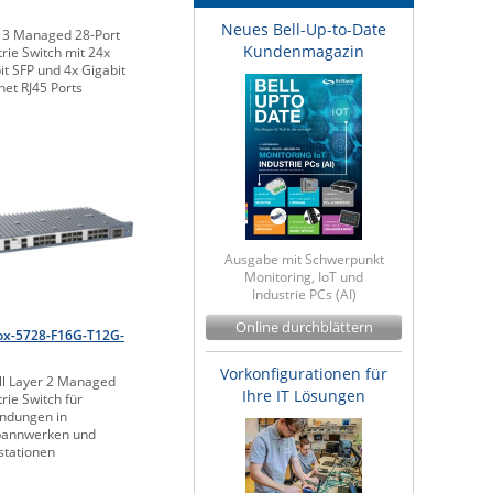
Neues Bell-Up-to-Date
 3 Managed 28-Port
Kundenmagazin
trie Switch mit 24x
it SFP und 4x Gigabit
net RJ45 Ports
Ausgabe mit Schwerpunkt
Monitoring, IoT und
Industrie PCs (AI)
Online durchblättern
ox-5728-F16G-T12G-
Vorkonfigurationen für
ll Layer 2 Managed
Ihre IT Lösungen
trie Switch für
ndungen in
annwerken und
stationen