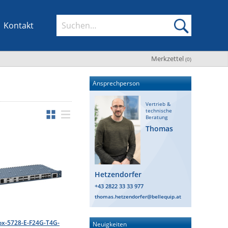
Kontakt
Merkzettel
(
0
)
Ansprechperson
Vertrieb &
technische
Beratung
Thomas
Hetzendorfer
+43 2822 33 33 977
thomas.hetzendorfer@bellequip.at
ox-5728-E-F24G-T4G-
Neuigkeiten