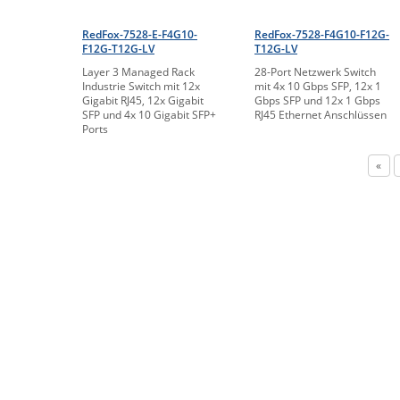
RedFox-7528-E-F4G10-
RedFox-7528-F4G10-F12G-
F12G-T12G-LV
T12G-LV
Layer 3 Managed Rack
28-Port Netzwerk Switch
Industrie Switch mit 12x
mit 4x 10 Gbps SFP, 12x 1
Gigabit RJ45, 12x Gigabit
Gbps SFP und 12x 1 Gbps
SFP und 4x 10 Gigabit SFP+
RJ45 Ethernet Anschlüssen
Ports
«