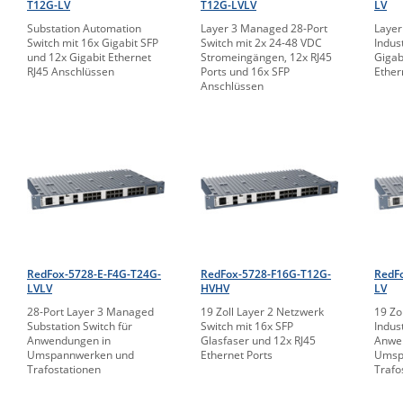
T12G-LV
T12G-LVLV
LV
Substation Automation
Layer 3 Managed 28-Port
Layer
Switch mit 16x Gigabit SFP
Switch mit 2x 24-48 VDC
Indus
und 12x Gigabit Ethernet
Stromeingängen, 12x RJ45
Gigab
RJ45 Anschlüssen
Ports und 16x SFP
Ether
Anschlüssen
RedFox-5728-E-F4G-T24G-
RedFox-5728-F16G-T12G-
RedF
LVLV
HVHV
LV
28-Port Layer 3 Managed
19 Zoll Layer 2 Netzwerk
19 Zo
Substation Switch für
Switch mit 16x SFP
Indus
Anwendungen in
Glasfaser und 12x RJ45
Anwe
Umspannwerken und
Ethernet Ports
Umsp
Trafostationen
Trafo