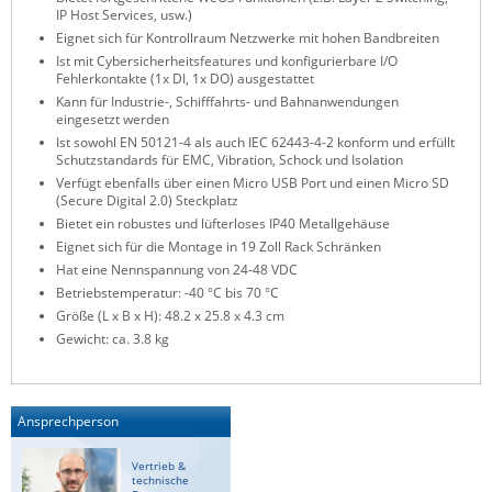
IP Host Services, usw.)
ZPE Systems
Eignet sich für Kontrollraum Netzwerke mit hohen Bandbreiten
Ist mit Cybersicherheitsfeatures und konfigurierbare I/O
Fehlerkontakte (1x DI, 1x DO) ausgestattet
Kann für Industrie-, Schifffahrts- und Bahnanwendungen
News zu unseren Herstellern
eingesetzt werden
Ist sowohl EN 50121-4 als auch IEC 62443-4-2 konform und erfüllt
Schutzstandards für EMC, Vibration, Schock und Isolation
Verfügt ebenfalls über einen Micro USB Port und einen Micro SD
(Secure Digital 2.0) Steckplatz
Bietet ein robustes und lüfterloses IP40 Metallgehäuse
Eignet sich für die Montage in 19 Zoll Rack Schränken
Hat eine Nennspannung von 24-48 VDC
Betriebstemperatur: -40 °C bis 70 °C
Größe (L x B x H): 48.2 x 25.8 x 4.3 cm
Gewicht: ca. 3.8 kg
Ansprechperson
Vertrieb &
technische