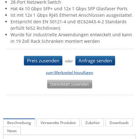
28-Port Netzwerk Switch
IEC Lock
Hat 4x 10 Gbps SFP+ und 12x 1 Gbps SFP Glasfaser Ports
Ist mit 12x 1 Gbps RJ45 Ethernet Anschlüssen ausgestattet
Ihse
Entspricht den EN 50121-4 und IEC62443-4-2 Standards
Kerlink
(erfüllt NIS2 Richtlinien)
Wurde für industrielle Anwendungen entwickelt und kann
Kramer Electronics
in 19 Zoll Rack Schränken montiert werden
KVM TEC
Legrand
Preis zusenden
Anfrage senden
oder
LigoWave
zum Merkzettel hinzufügen
Milesight
Datenblatt zusenden
Moxa
Netio
Panorama Antennas
PatchSee
Beschreibung
Verwandte Produkte
Zubehör
Downloads
Power Kingdom
News
Poynting