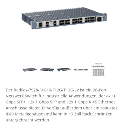
Comet System
Energiemessung
Energieverteilung
IP, WLAN & GSM Sensorik
IoT - Internet of Things
CompleTech
IPC, Industrielle Netzwerktechnik & WLAN
Contemporary Controls
Datenlogger
Remote I/O
Industrielle Netzwerktechnik / Kommunikation
Industrielle Computer
Sonstige
Digi
Eaton
Wi-Fi - WLAN - Wireless
Serverräume
RMA / Rücksendung / Support
Elsys
IT Netzwerktechnik / Kommunikation
Enginko - mcf88
Fokus Technologies
Gefen
Gude
Der RedFox-7528-F4G10-F12G-T12G-LV ist ein 28-Port
Netzwerk Switch für industrielle Anwendungen, der 4x 10
Guntermann & Drunck
Gbps SFP+, 12x 1 Gbps SFP und 12x 1 Gbps RJ45 Ethernet
High Sec Labs
Anschlüsse bietet. Er verfügt außerdem über ein robustes
IP40 Metallgehäuse und kann in 19 Zoll Rack Schränken
HW group
untergebracht werden.
Icron