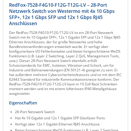
RedFox-7528-F4G10-F12G-T12G-LV – 28-Port
Raritan
Netzwerk Switch von Westermo mit 4x 10 Gbps
Riello UPS
SFP+, 12x 1 Gbps SFP und 12x 1 Gbps RJ45
Anschlüssen
Server Technology
Der RedFox-7528-F4G10-F12G-T12G-LV ist ein 28-Port Netzwerk
Siretta
Switch mit 4x 10 Gigabit SFP+, 12x 1 Gigabit SFP und 12x 1 Gbps RJ45
Ethernet Anschlüssen, der für große Netzwerke und hohe
SIRIO Antenne
Bandbreitenanforderungen entwickelt wurde. Er verfügt über
konfigurierbare I/O Fehlerkontakte und bietet fortgeschrittene WeOS
Sunbird
Funktionen (z.B. Layer 2 Switching, Layer 2 QoS, Management Tools,
usw.). Dieser 28-Port Netzwerk Switch ebenfalls erfüllt
Tactical Software
Schutzstandards für EMC, Isolation, Vibration und Schock, um für
Industrie und Bahnanwendungen (EN 50121-4) geeignet zu sein. Er
TEKTELIC
hat außerdem mehrere Cybersicherheitsfeatures und ist mit dem IEC
62443 Standard für industrielle Kommunikationsnetze konform. Der
Teltonika
RedFox-7528-F4G10-F12G-T12G-LV kann in 19 Zoll Rack Schränken
montiert werden und ist mit einem lüfterlosen IP40 Metallgehäuse
Unwired Networks
ausgestattet.
Vision
Eigenschaften
WATTECO
28-Port Netzwerk Switch
Hat 4x 10 Gigabit und 12x 1 Gigabit SFP Glasfaser Ports
Westermo
Verfügt über 12x 1 Gigabit Ethernet RJ45 Anschlüsse
Yuasa
Bietet fortgeschrittene WeOS Funktionen (z.B. Layer 2 Switching,