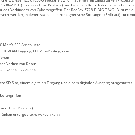
chert. Dieser IEC 61850-3 Industrie Switch hat einen leistungsstarken Prozessor 
1588v2 PTP (Precision Time Protocol) und hat einen Betriebstemperaturbereich v
ür das Verhindern von Cyberangriffen. Der RedFox-5728-E-F4G-T24G-LV ist mit e
setzt werden, in denen starke elektromagnetische Störungen (EMI) aufgrund von
00 Mbit/s SFP Anschlüsse
 z.B. VLAN Tagging, LLDP, IP-Routing, usw.
tionen
den Verlust von Daten
von 24 VDC bis 48 VDC
Micro SD Slot, einem digitalen Eingang und einem digitalen Ausgang ausgestattet
yberangriffen
ision-Time Protocol)
Schränken untergebracht werden kann