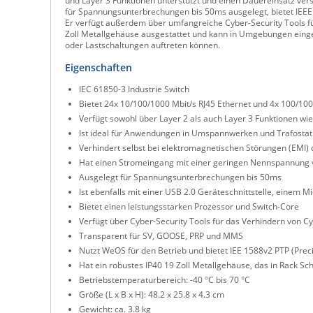
und Layer 3 Funktionen unterstützt und einen Dauereinsatz versi
für Spannungsunterbrechungen bis 50ms ausgelegt, bietet IEEE 
Er verfügt außerdem über umfangreiche Cyber-Security Tools f
Zoll Metallgehäuse ausgestattet und kann in Umgebungen einge
oder Lastschaltungen auftreten können.
Eigenschaften
IEC 61850-3 Industrie Switch
Bietet 24x 10/100/1000 Mbit/s RJ45 Ethernet und 4x 100/10
Verfügt sowohl über Layer 2 als auch Layer 3 Funktionen wie
Ist ideal für Anwendungen in Umspannwerken und Trafosta
Verhindert selbst bei elektromagnetischen Störungen (EMI) 
Hat einen Stromeingang mit einer geringen Nennspannung 
Ausgelegt für Spannungsunterbrechungen bis 50ms
Ist ebenfalls mit einer USB 2.0 Geräteschnittstelle, einem 
Bietet einen leistungsstarken Prozessor und Switch-Core
Verfügt über Cyber-Security Tools für das Verhindern von C
Transparent für SV, GOOSE, PRP und MMS
Nutzt WeOS für den Betrieb und bietet IEE 1588v2 PTP (Prec
Hat ein robustes IP40 19 Zoll Metallgehäuse, das in Rack 
Betriebstemperaturbereich: -40 °C bis 70 °C
Größe (L x B x H): 48.2 x 25.8 x 4.3 cm
Gewicht: ca. 3.8 kg