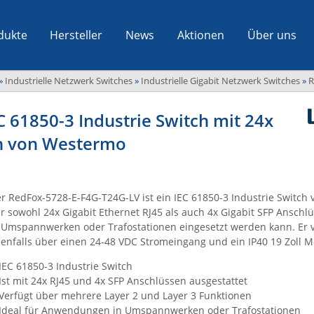
dukte
Hersteller
News
Aktionen
Über uns
»
Industrielle Netzwerk Switches
»
Industrielle Gigabit Netzwerk Switches
»
R
 61850-3 Industrie Switch mit 24x
en von Westermo
r RedFox-5728-E-F4G-T24G-LV ist ein IEC 61850-3 Industrie Switch
r sowohl 24x Gigabit Ethernet RJ45 als auch 4x Gigabit SFP Anschl
 Umspannwerken oder Trafostationen eingesetzt werden kann. Er 
enfalls über einen 24-48 VDC Stromeingang und ein IP40 19 Zoll M
IEC 61850-3 Industrie Switch
Ist mit 24x RJ45 und 4x SFP Anschlüssen ausgestattet
Verfügt über mehrere Layer 2 und Layer 3 Funktionen
Ideal für Anwendungen in Umspannwerken oder Trafostationen