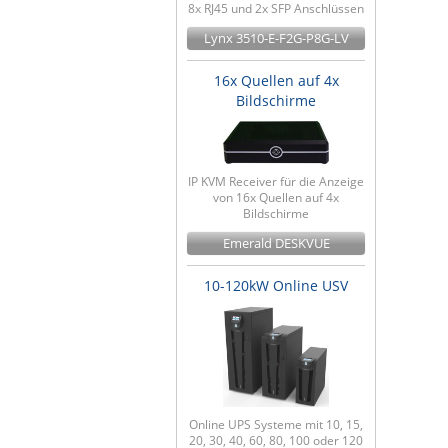
8x RJ45 und 2x SFP Anschlüssen
Lynx 3510-E-F2G-P8G-LV
16x Quellen auf 4x
Bildschirme
IP KVM Receiver für die Anzeige
von 16x Quellen auf 4x
Bildschirme
Emerald DESKVUE
10-120kW Online USV
Online UPS Systeme mit 10, 15,
20, 30, 40, 60, 80, 100 oder 120