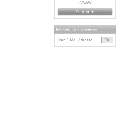
kVA/kW
Sentryum
Info-Service abonnieren
OK