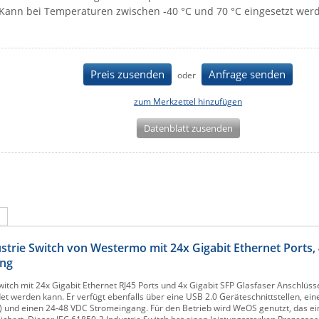
Kann bei Temperaturen zwischen -40 °C und 70 °C eingesetzt wer
Preis zusenden
Anfrage senden
oder
zum Merkzettel hinzufügen
Datenblatt zusenden
trie Switch von Westermo mit 24x Gigabit Ethernet Ports,
ang
itch mit 24x Gigabit Ethernet RJ45 Ports und 4x Gigabit SFP Glasfaser Anschlüsse
erden kann. Er verfügt ebenfalls über eine USB 2.0 Geräteschnittstellen, eine
.0) und einen 24-48 VDC Stromeingang. Für den Betrieb wird WeOS genutzt, das ein