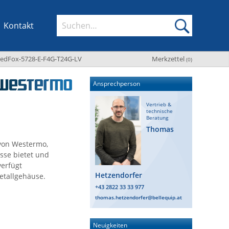
Kontakt
edFox-5728-E-F4G-T24G-LV
Merkzettel
(
0
)
Ansprechperson
Vertrieb &
technische
Beratung
Thomas
 von Westermo,
üsse bietet und
verfügt
Hetzendorfer
etallgehäuse.
+43 2822 33 33 977
thomas.hetzendorfer@bellequip.at
Neuigkeiten