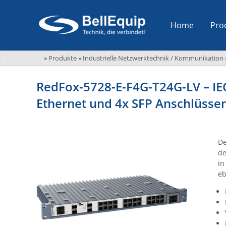
Home
Pro
»
Produkte
»
Industrielle Netzwerktechnik / Kommunikation
RedFox-5728-E-F4G-T24G-LV – IEC
Ethernet und 4x SFP Anschlüss
De
de
in
eb