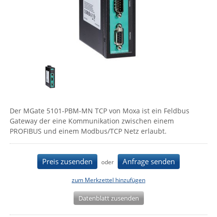
Comet System
Energiemessung
Energieverteilung
IP, WLAN & GSM Sensorik
IoT - Internet of Things
CompleTech
IPC, Industrielle Netzwerktechnik & WLAN
Contemporary Controls
Datenlogger
Remote I/O
Industrielle Netzwerktechnik / Kommunikation
Industrielle Computer
Sonstige
Digi
Eaton
Wi-Fi - WLAN - Wireless
Serverräume
RMA / Rücksendung / Support
Elsys
IT Netzwerktechnik / Kommunikation
Enginko - mcf88
Der MGate 5101-PBM-MN TCP von Moxa ist ein Feldbus
Fokus Technologies
Gateway der eine Kommunikation zwischen einem
PROFIBUS und einem Modbus/TCP Netz erlaubt.
Gefen
Gude
Preis zusenden
Anfrage senden
oder
Guntermann & Drunck
zum Merkzettel hinzufügen
High Sec Labs
HW group
Datenblatt zusenden
Icron