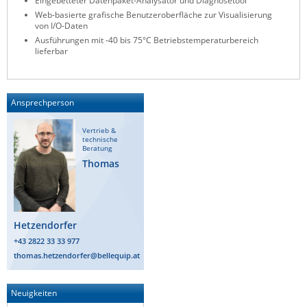
Eingebetteter Datenpaket-Analysator und Diagnosetool
Web-basierte grafische Benutzeroberfläche zur Visualisierung
Raritan
von I/O-Daten
Riello UPS
Ausführungen mit -40 bis 75°C Betriebstemperaturbereich
lieferbar
Server Technology
Siretta
Ansprechperson
SIRIO Antenne
Sunbird
Vertrieb &
technische
Tactical Software
Beratung
Thomas
TEKTELIC
Teltonika
Unwired Networks
Hetzendorfer
Vision
+43 2822 33 33 977
thomas.hetzendorfer@bellequip.at
WATTECO
Westermo
Neuigkeiten
Yuasa