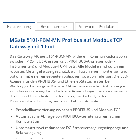
IEC Lock
Ihse
Beschreibung
Kerlink
Bestellnummern
Verwandte Produkte
Kramer Electronics
MGate 5101-PBM-MN Profibus auf Modbus TCP
Gateway mit 1 Port
KVM TEC
Das Gateway MGate 5101-PBM-MN bildet ein Kommunikationsportal
Legrand
zwischen PROFIBUS-Geräten (z.B. PROFIBUS-Antrieben oder -
Instrumenten) und Modbus-TCP-Hosts. Alle Modelle sind durch ein
LigoWave
robustes Metallgehäuse geschützt, auf Hutschienen montierbar und
optional mit einer eingebauten optischen Isolation lieferbar. Die LED-
Milesight
Azeigen für den PROFIBUS- und Ethernet-Status leisten bei
Wartungsarbeiten gute Dienste. Mit seinem robusten Aufbau eignet
Moxa
sich dieses Gateway für industrielle Anwendungen beispielsweise in
der Öl- und Gasindustrie, in der Energiewirtschaft, in der
Netio
Prozessautomatisierung und in der Fabrikautomation.
Panorama Antennas
Protokollkonvertierung zwischen PROFIBUS und Modbus TCP
PatchSee
Automatische Abfrage von PROFIBUS-Geräten zur einfachen
Konfiguration
Power Kingdom
Unterstützt zwei redundante DC-Stromversorgungseingänge und
Relaisausgang
Poynting