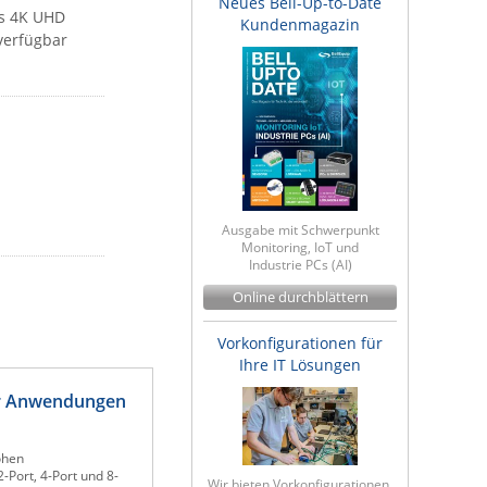
Neues Bell-Up-to-Date
is 4K UHD
Kundenmagazin
 verfügbar
Ausgabe mit Schwerpunkt
Monitoring, IoT und
Industrie PCs (AI)
Online durchblättern
Vorkonfigurationen für
Ihre IT Lösungen
für Anwendungen
ohen
-Port, 4-Port und 8-
Wir bieten Vorkonfigurationen,