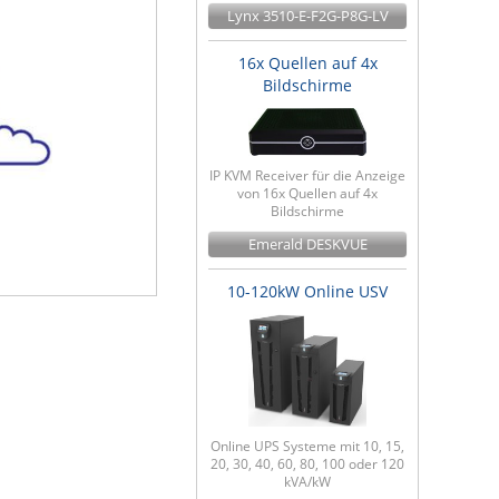
Lynx 3510-E-F2G-P8G-LV
16x Quellen auf 4x
Bildschirme
IP KVM Receiver für die Anzeige
von 16x Quellen auf 4x
Bildschirme
Emerald DESKVUE
10-120kW Online USV
Online UPS Systeme mit 10, 15,
20, 30, 40, 60, 80, 100 oder 120
kVA/kW