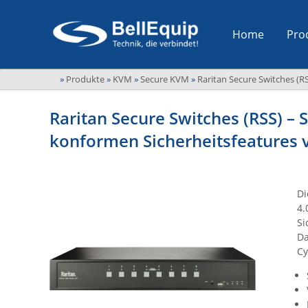
Home
Pro
»
Produkte
»
KVM
»
Secure KVM
»
Raritan Secure Switches (R
Raritan Secure Switches (RSS) – 
konformen Sicherheitsfeatures 
Di
4.
Si
Da
Cy