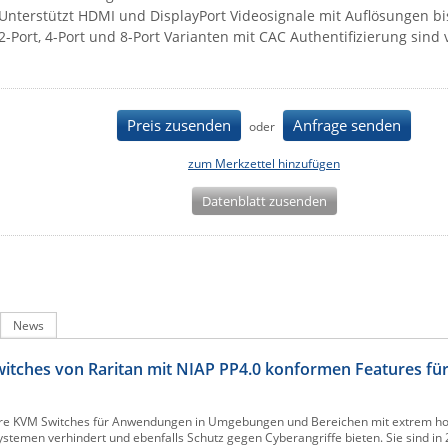
Unterstützt HDMI und DisplayPort Videosignale mit Auflösungen b
2-Port, 4-Port und 8-Port Varianten mit CAC Authentifizierung sind
Preis zusenden
Anfrage senden
oder
zum Merkzettel hinzufügen
Datenblatt zusenden
News
Switches von Raritan mit NIAP PP4.0 konformen Features 
chere KVM Switches für Anwendungen in Umgebungen und Bereichen mit extrem h
temen verhindert und ebenfalls Schutz gegen Cyberangriffe bieten. Sie sind in 2