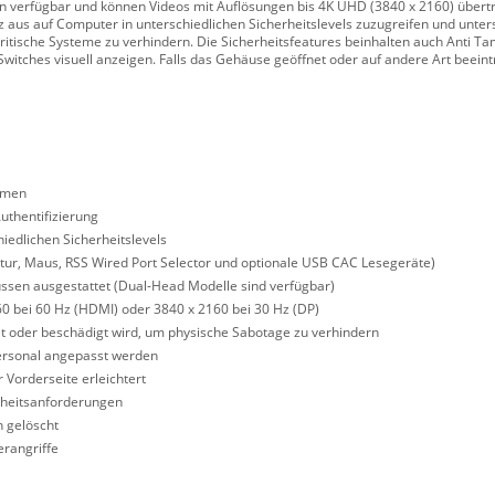
n verfügbar und können Videos mit Auflösungen bis 4K UHD (3840 x 2160) übert
 aus auf Computer in unterschiedlichen Sicherheitslevels zuzugreifen und unte
itische Systeme zu verhindern. Die Sicherheitsfeatures beinhalten auch Anti T
itches visuell anzeigen. Falls das Gehäuse geöffnet oder auf andere Art beeinträ
emen
thentifizierung
iedlichen Sicherheitslevels
atur, Maus, RSS Wired Port Selector und optionale USB CAC Lesegeräte)
ssen ausgestattet (Dual-Head Modelle sind verfügbar)
0 bei 60 Hz (HDMI) oder 3840 x 2160 bei 30 Hz (DP)
t oder beschädigt wird, um physische Sabotage zu verhindern
Personal angepasst werden
 Vorderseite erleichtert
rheitsanforderungen
 gelöscht
rangriffe