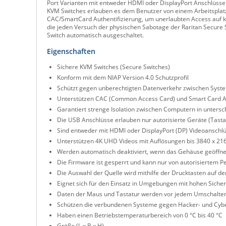
Port Varianten mit entweder HDMI oder DisplayPort Anschlüsse
KVM Switches erlauben es dem Benutzer von einem Arbeitsplatz
CAC/SmartCard Authentifizierung, um unerlaubten Access auf kr
die jeden Versuch der physischen Sabotage der Raritan Secure Sw
Switch automatisch ausgeschaltet.
Eigenschaften
Sichere KVM Switches (Secure Switches)
Konform mit dem NIAP Version 4.0 Schutzprofil
Schützt gegen unberechtigten Datenverkehr zwischen Syst
Unterstützen CAC (Common Access Card) und Smart Card Au
Garantiert strenge Isolation zwischen Computern in untersch
Die USB Anschlüsse erlauben nur autorisierte Geräte (Tast
Sind entweder mit HDMI oder DisplayPort (DP) Videoanschlü
Unterstützen 4K UHD Videos mit Auflösungen bis 3840 x 216
Werden automatisch deaktiviert, wenn das Gehäuse geöffne
Die Firmware ist gesperrt und kann nur von autorisiertem 
Die Auswahl der Quelle wird mithilfe der Drucktasten auf der
Eignet sich für den Einsatz in Umgebungen mit hohen Siche
Daten der Maus und Tastatur werden vor jedem Umschalten
Schützen die verbundenen Systeme gegen Hacker- und Cybe
Haben einen Betriebstemperaturbereich von 0 °C bis 40 °C
Größe (L x B x H)