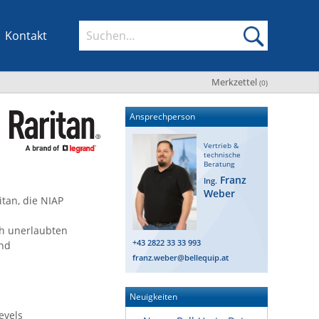
Kontakt
Merkzettel
(
0
)
Ansprechperson
Vertrieb &
technische
Beratung
Franz
Ing.
Weber
itan, die NIAP
ch unerlaubten
+43 2822 33 33 993
und
franz.weber@bellequip.at
Neuigkeiten
evels