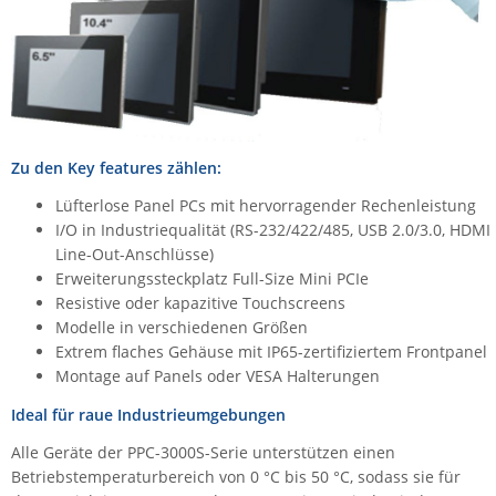
Raritan
Riello UPS
Server Technology
Siretta
SIRIO Antenne
Zu den Key features zählen:
Sunbird
Lüfterlose Panel PCs mit hervorragender Rechenleistung
I/O in Industriequalität (RS-232/422/485, USB 2.0/3.0, HDMI
Tactical Software
Line-Out-Anschlüsse)
TEKTELIC
Erweiterungssteckplatz Full-Size Mini PCIe
Resistive oder kapazitive Touchscreens
Teltonika
Modelle in verschiedenen Größen
Unwired Networks
Extrem flaches Gehäuse mit IP65-zertifiziertem Frontpanel
Montage auf Panels oder VESA Halterungen
Vision
Ideal für raue Industrieumgebungen
WATTECO
Westermo
Alle Geräte der PPC-3000S-Serie unterstützen einen
Betriebstemperaturbereich von 0 °C bis 50 °C, sodass sie für
Yuasa