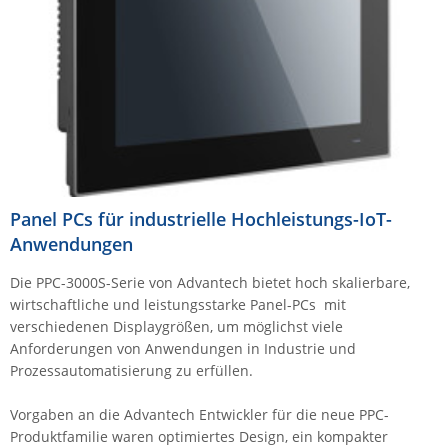
Comet System
Energiemessung
Energieverteilung
IP, WLAN & GSM Sensorik
IoT - Internet of Things
CompleTech
IPC, Industrielle Netzwerktechnik & WLAN
Contemporary Controls
Datenlogger
Remote I/O
Industrielle Netzwerktechnik / Kommunikation
Industrielle Computer
Sonstige
Digi
Eaton
Wi-Fi - WLAN - Wireless
Serverräume
RMA / Rücksendung / Support
Elsys
IT Netzwerktechnik / Kommunikation
Enginko - mcf88
Panel PCs für industrielle Hochleistungs-IoT-
Anwendungen
Fokus Technologies
Gefen
Die PPC-3000S-Serie von Advantech bietet hoch skalierbare,
wirtschaftliche und leistungsstarke Panel-PCs mit
Gude
verschiedenen Displaygrößen, um möglichst viele
Guntermann & Drunck
Anforderungen von Anwendungen in Industrie und
Prozessautomatisierung zu erfüllen.
High Sec Labs
HW group
Vorgaben an die Advantech Entwickler für die neue PPC-
Produktfamilie waren optimiertes Design, ein kompakter
Icron