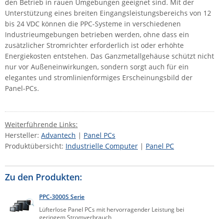
den Betrieb in rauen Umgebungen geeignet sind. Mit der
ZPE Systems
Unterstützung eines breiten Eingangsleistungsbereichs von 12
bis 24 VDC können die PPC-Systeme in verschiedenen
Industrieumgebungen betrieben werden, ohne dass ein
zusätzlicher Stromrichter erforderlich ist oder erhöhte
News zu unseren Herstellern
Energiekosten entstehen. Das Ganzmetallgehäuse schützt nicht
nur vor Außeneinwirkungen, sondern sorgt auch für ein
elegantes und stromlinienförmiges Erscheinungsbild der
Panel-PCs.
Weiterführende Links:
Hersteller:
Advantech
|
Panel PCs
Produktübersicht:
Industrielle Computer
|
Panel PC
Zu den Produkten:
PPC-3000S Serie
Lüfterlose Panel PCs mit hervorragender Leistung bei
geringem Stromverbrauch