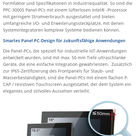
Formfaktor und Spezifikationen in Industriequalität. So sind die
IEC Lock
PPC-3000S Panel-PCs mit einem lüfterlosen Intel® -Prozessor
Ihse
mit geringem Stromverbrauch ausgestattet und bieten
umfangreiche I/O- und Erweiterungssteckplätze, mit denen
Kerlink
Systemintegratoren komplexe Systeme bedienen können.
Kramer Electronics
Smartes Panel PC-Design für zukunftsfähige Anwendungen
KVM TEC
Die Panel-PCs, die speziell für industrielle IoT-Anwendungen
Legrand
entwickelt wurden, sind mit max. 50 mm Tiefe ultraschlanke
Geräte, die eine einfache Integration gewährleisten. Zusätzlich
LigoWave
zur IP65-Zertifizierung des Frontpanels für Staub- und
Milesight
Wasserbeständigkeit, sind die Panel-PCs mit einem flachen P-
CAP / resistiven Touchscreen ausgestattet, der dem System ein
Moxa
elegantes und stilvolles Aussehen verleiht.
Netio
Panorama Antennas
PatchSee
Power Kingdom
Poynting