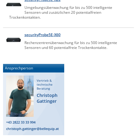
Comet System
Umgebungsüberwachung für bis zu 500 intelligente
Energiemessung
Energieverteilung
Sensoren und zusätzlichen 20 potentialfreien
IP, WLAN & GSM Sensorik
IoT - Internet of Things
CompleTech
IPC, Industrielle Netzwerktechnik & WLAN
Trockenkontakten.
Contemporary Controls
Datenlogger
Remote I/O
Industrielle Netzwerktechnik / Kommunikation
Industrielle Computer
securityProbe5E-X60
Sonstige
Digi
Rechenzentrenüberwachung für bis zu 500 intelligente
Eaton
Wi-Fi - WLAN - Wireless
Sensoren und 60 potentialfreie Trockenkontakte.
Serverräume
RMA / Rücksendung / Support
Elsys
IT Netzwerktechnik / Kommunikation
Enginko - mcf88
Ansprechperson
Fokus Technologies
Vertrieb &
Gefen
technische
Beratung
Gude
Christoph
Gattinger
Guntermann & Drunck
High Sec Labs
+43 2822 33 33 994
HW group
christoph.gattinger@bellequip.at
Icron