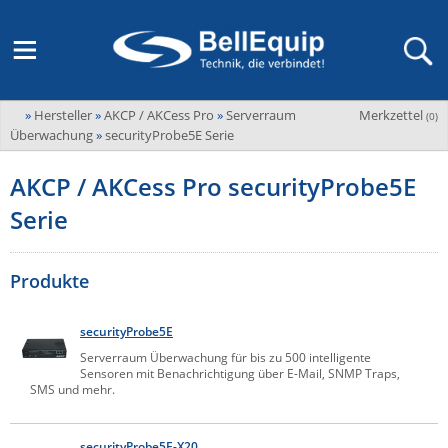
»
Hersteller
»
AKCP / AKCess Pro
»
Serverraum
Merkzettel
Adder
(
0
)
M2M Router, Antennen, VPN & SIM
Übersicht
LAGERABVERKAUF Stromverteilung und -messung
Unternehmen
Überwachung
»
securityProbe5E Serie
ADEL system
Fernwartung via Mobilfunk (M2M)
AKCP / AKCess Pro securityProbe5E
Advantech
Wissen
Ansprechpersonen
Serie
Advantech-Conel
SD-WAN & Bonding
Neue Produkte
Veranstaltungen
AKCP / AKCess Pro
Antennen
Amit
Produkte
Veranstaltungen
Jobs & Karriere
Aten
KVM & Audio/Video Signalverteilung
securityProbe5E
Bachmann
Bell-Up-to-Date Magazine
News
Serverraum Überwachung für bis zu 500 intelligente
KVM
Audio/Video
Sensoren mit Benachrichtigung über E-Mail, SNMP Traps,
Black Box
USV, Energieverteilung & -messung
SMS und mehr.
Aktueller Newsletter
Bondix
Kabel und Verkabelung
Digital Signage
USV / UPS
Industrielle Stromversorgung
Cambium Networks
IoT, Umgebungsmonitoring & Sensorik
securityProbe5E-X20