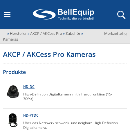
»
Hersteller
»
AKCP / AKCess Pro
»
Zubehör
»
Merkzettel
Adder
(
0
)
M2M Router, Antennen, VPN & SIM
Übersicht
LAGERABVERKAUF Stromverteilung und -messung
Unternehmen
Kameras
ADEL system
Fernwartung via Mobilfunk (M2M)
AKCP / AKCess Pro Kameras
Advantech
Wissen
Ansprechpersonen
Advantech-Conel
SD-WAN & Bonding
Neue Produkte
Veranstaltungen
Produkte
AKCP / AKCess Pro
Antennen
Amit
Veranstaltungen
Jobs & Karriere
HD-DC
Aten
KVM & Audio/Video Signalverteilung
High-Definition Digitalkamera mit Infrarot Funktion (15-
30fps).
Bachmann
Bell-Up-to-Date Magazine
News
KVM
Audio/Video
Black Box
USV, Energieverteilung & -messung
HD-PTDC
Aktueller Newsletter
Bondix
Kabel und Verkabelung
Digital Signage
Über das Netzwerk schwenk- und neigbare High-Definition
USV / UPS
Industrielle Stromversorgung
Cambium Networks
Digitalkamera.
IoT, Umgebungsmonitoring & Sensorik