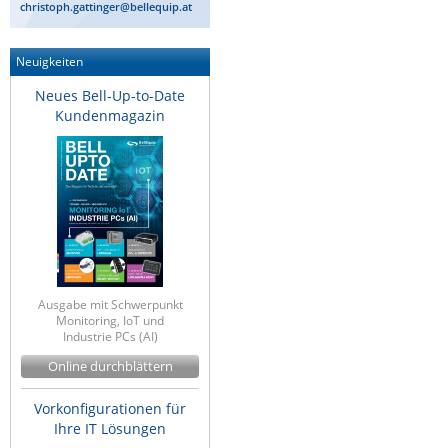
christoph.gattinger@bellequip.at
IEC Lock
Ihse
Neuigkeiten
Kerlink
Neues Bell-Up-to-Date
Kundenmagazin
Kramer Electronics
KVM TEC
Legrand
LigoWave
Milesight
Moxa
Ausgabe mit Schwerpunkt
Netio
Monitoring, IoT und
Industrie PCs (AI)
Panorama Antennas
Online durchblättern
PatchSee
Power Kingdom
Vorkonfigurationen für
Ihre IT Lösungen
Poynting