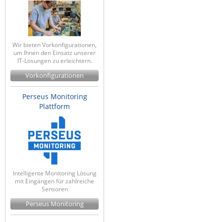
Raritan
Riello UPS
Server Technology
Wir bieten Vorkonfigurationen,
um Ihnen den Einsatz unserer
Siretta
IT-Lösungen zu erleichtern.
SIRIO Antenne
Vorkonfigurationen
Sunbird
Perseus Monitoring
Plattform
Tactical Software
TEKTELIC
Teltonika
Unwired Networks
Vision
Intelligente Monitoring Lösung
mit Eingängen für zahlreiche
WATTECO
Sensoren
Westermo
Perseus Monitoring
Yuasa