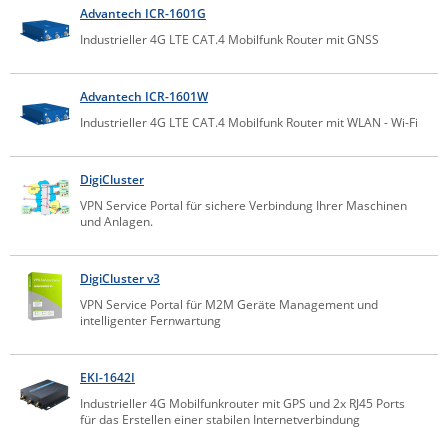
Advantech ICR-1601G
Comet System
Energiemessung
Energieverteilung
Industrieller 4G LTE CAT.4 Mobilfunk Router mit GNSS
IP, WLAN & GSM Sensorik
IoT - Internet of Things
CompleTech
IPC, Industrielle Netzwerktechnik & WLAN
Contemporary Controls
Datenlogger
Remote I/O
Advantech ICR-1601W
Industrielle Netzwerktechnik / Kommunikation
Industrielle Computer
Sonstige
Digi
Industrieller 4G LTE CAT.4 Mobilfunk Router mit WLAN - Wi-Fi
Eaton
Wi-Fi - WLAN - Wireless
Serverräume
RMA / Rücksendung / Support
DigiCluster
Elsys
IT Netzwerktechnik / Kommunikation
VPN Service Portal für sichere Verbindung Ihrer Maschinen
Enginko - mcf88
und Anlagen.
Fokus Technologies
Gefen
DigiCluster v3
VPN Service Portal für M2M Geräte Management und
Gude
intelligenter Fernwartung
Guntermann & Drunck
High Sec Labs
EKI-1642I
Industrieller 4G Mobilfunkrouter mit GPS und 2x RJ45 Ports
HW group
für das Erstellen einer stabilen Internetverbindung
Icron