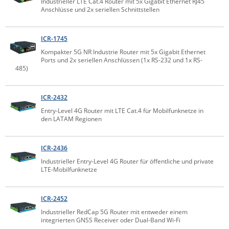
Industrieller LTE Cat.4 Router mit 5x Gigabit Ethernet RJ45
Anschlüsse und 2x seriellen Schnittstellen
Raritan
Riello UPS
ICR-1745
Server Technology
Kompakter 5G NR Industrie Router mit 5x Gigabit Ethernet
Ports und 2x seriellen Anschlüssen (1x RS-232 und 1x RS-
Siretta
485)
SIRIO Antenne
Sunbird
ICR-2432
Tactical Software
Entry-Level 4G Router mit LTE Cat.4 für Mobilfunknetze in
den LATAM Regionen
TEKTELIC
Teltonika
ICR-2436
Unwired Networks
Industrieller Entry-Level 4G Router für öffentliche und private
LTE-Mobilfunknetze
Vision
WATTECO
ICR-2452
Westermo
Industrieller RedCap 5G Router mit entweder einem
integrierten GNSS Receiver oder Dual-Band Wi-Fi
Yuasa