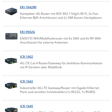
IEC Lock
EKI-1642WI
Ihse
Kompakter 4G Router mit IEEE 802.11b/g/n Wi-Fi, 2x Fast
Ethernet RJ45 Anschlüssen und 2x SIM-Karten Steckplätzen
Kerlink
Kramer Electronics
EKI-9502G
KVM TEC
EN50155 WiFi/Mobilfunkrouter mit 6x SMA und 6x RP-SMA
Anschlüssen für externe Antennen
Legrand
LigoWave
ICR-1602
Milesight
4G LTE Cat.4 Router/Gateway für drahtlose Kommunikation
mit IP Geräten über Mobilfunk
Moxa
Netio
ICR-1642
Panorama Antennas
Industrieller 4G LTE Gateway/Router mit Gigabit Ethernet
Ports und seriellen Schnittstellen (1x RS232, 1x RS485)
PatchSee
Power Kingdom
ICR-1645
Poynting