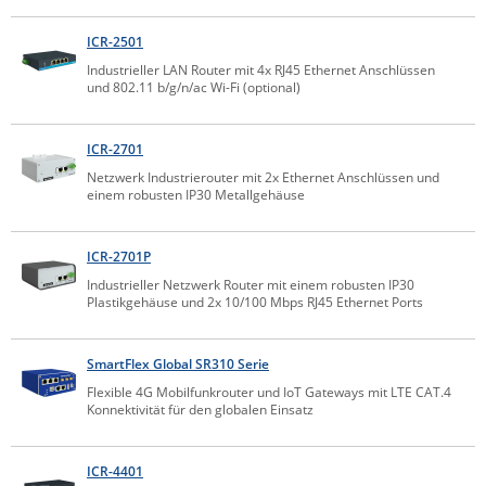
Comet System
Energiemessung
Energieverteilung
ICR-2501
IP, WLAN & GSM Sensorik
IoT - Internet of Things
CompleTech
IPC, Industrielle Netzwerktechnik & WLAN
Industrieller LAN Router mit 4x RJ45 Ethernet Anschlüssen
und 802.11 b/g/n/ac Wi-Fi (optional)
Contemporary Controls
Datenlogger
Remote I/O
Industrielle Netzwerktechnik / Kommunikation
Industrielle Computer
Sonstige
Digi
ICR-2701
Eaton
Wi-Fi - WLAN - Wireless
Netzwerk Industrierouter mit 2x Ethernet Anschlüssen und
Serverräume
RMA / Rücksendung / Support
einem robusten IP30 Metallgehäuse
Elsys
IT Netzwerktechnik / Kommunikation
Enginko - mcf88
ICR-2701P
Fokus Technologies
Industrieller Netzwerk Router mit einem robusten IP30
Gefen
Plastikgehäuse und 2x 10/100 Mbps RJ45 Ethernet Ports
Gude
SmartFlex Global SR310 Serie
Guntermann & Drunck
Flexible 4G Mobilfunkrouter und IoT Gateways mit LTE CAT.4
High Sec Labs
Konnektivität für den globalen Einsatz
HW group
ICR-4401
Icron