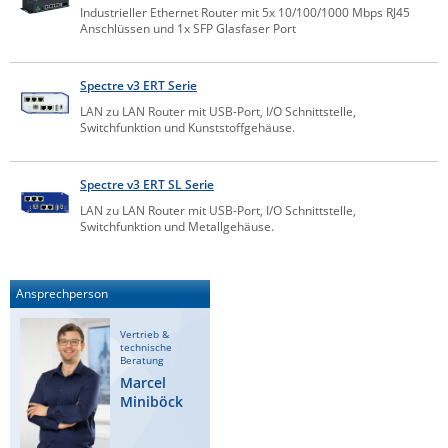
Industrieller Ethernet Router mit 5x 10/100/1000 Mbps RJ45
IEC Lock
Anschlüssen und 1x SFP Glasfaser Port
Ihse
Spectre v3 ERT Serie
Kerlink
LAN zu LAN Router mit USB-Port, I/O Schnittstelle,
Kramer Electronics
Switchfunktion und Kunststoffgehäuse.
KVM TEC
Legrand
Spectre v3 ERT SL Serie
LAN zu LAN Router mit USB-Port, I/O Schnittstelle,
LigoWave
Switchfunktion und Metallgehäuse.
Milesight
Moxa
Ansprechperson
Netio
Vertrieb &
Panorama Antennas
technische
Beratung
PatchSee
Marcel
Miniböck
Power Kingdom
Poynting