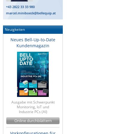
Raritan
+43 2822 33 33 980
marcel.miniboeck@bellequip.at
Riello UPS
Server Technology
Neuigkeiten
Siretta
Neues Bell-Up-to-Date
SIRIO Antenne
Kundenmagazin
Sunbird
Tactical Software
TEKTELIC
Teltonika
Unwired Networks
Ausgabe mit Schwerpunkt
Vision
Monitoring, IoT und
Industrie PCs (AI)
WATTECO
Online durchblättern
Westermo
Yuasa
Vorkonfigurationen für