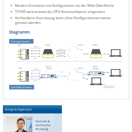
Modem Emulation mit Konfiguration via der Web-Oberfläche
ZPE Systems
TCP/IP wird anstatt der DFÜ Kommunikation eingesetzt
Vorhandene Ausrüstung kann ohne Konfigurationen weiter
genutzt werden
News zu unseren Herstellern
Diagramm
Ansprechperson
Vertrieb &
technische
Beratung