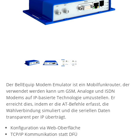
Comet System
Energiemessung
Energieverteilung
IP, WLAN & GSM Sensorik
IoT - Internet of Things
CompleTech
IPC, Industrielle Netzwerktechnik & WLAN
Contemporary Controls
Datenlogger
Remote I/O
Industrielle Netzwerktechnik / Kommunikation
Industrielle Computer
Sonstige
Digi
Eaton
Wi-Fi - WLAN - Wireless
Serverräume
RMA / Rücksendung / Support
Elsys
IT Netzwerktechnik / Kommunikation
Enginko - mcf88
Fokus Technologies
Der BellEquip Modem Emulator ist ein Mobilfunkrouter, der
Gefen
verwendet werden kann um GSM, Analoge und ISDN
Gude
Modems auf IP-basierte Technologie umzustellen. Er
erreicht dies, indem er die AT-Befehle erfasst, die
Guntermann & Drunck
Wählverbindung simuliert und die seriellen Daten
High Sec Labs
transparent per IP überträgt.
HW group
Konfiguration via Web-Oberfläche
TCP/IP Kommunikation statt DFÜ
Icron