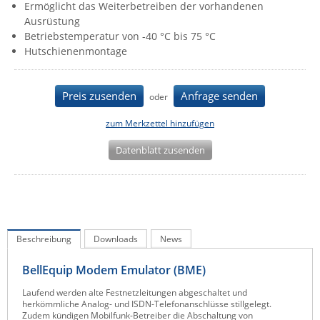
Ermöglicht das Weiterbetreiben der vorhandenen
IEC Lock
Ausrüstung
Betriebstemperatur von -40 °C bis 75 °C
Ihse
Hutschienenmontage
Kerlink
Kramer Electronics
Preis zusenden
Anfrage senden
oder
KVM TEC
zum Merkzettel hinzufügen
Legrand
Datenblatt zusenden
LigoWave
Milesight
Moxa
Netio
Beschreibung
Downloads
News
Panorama Antennas
PatchSee
BellEquip Modem Emulator (BME)
Power Kingdom
Laufend werden alte Festnetzleitungen abgeschaltet und
herkömmliche Analog- und ISDN-Telefonanschlüsse stillgelegt.
Poynting
Zudem kündigen Mobilfunk-Betreiber die Abschaltung von