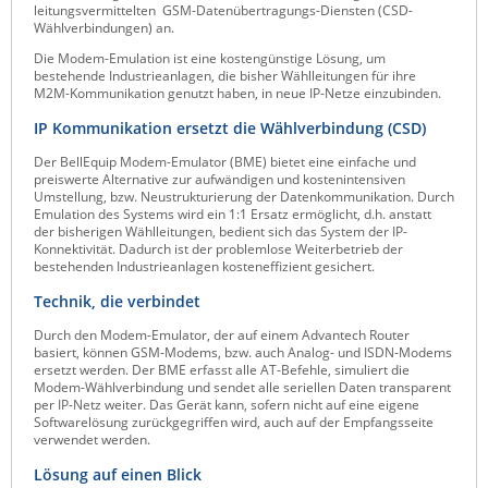
leitungsvermittelten GSM-Datenübertragungs-Diensten (CSD-
Raritan
Wählverbindungen) an.
Die Modem-Emulation ist eine kostengünstige Lösung, um
Riello UPS
bestehende Industrieanlagen, die bisher Wählleitungen für ihre
M2M-Kommunikation genutzt haben, in neue IP-Netze einzubinden.
Server Technology
IP Kommunikation ersetzt die Wählverbindung (CSD)
Siretta
Der BellEquip Modem-Emulator (BME) bietet eine einfache und
SIRIO Antenne
preiswerte Alternative zur aufwändigen und kostenintensiven
Umstellung, bzw. Neustrukturierung der Datenkommunikation. Durch
Sunbird
Emulation des Systems wird ein 1:1 Ersatz ermöglicht, d.h. anstatt
der bisherigen Wählleitungen, bedient sich das System der IP-
Tactical Software
Konnektivität. Dadurch ist der problemlose Weiterbetrieb der
bestehenden Industrieanlagen kosteneffizient gesichert.
TEKTELIC
Technik, die verbindet
Teltonika
Durch den Modem-Emulator, der auf einem Advantech Router
Unwired Networks
basiert, können GSM-Modems, bzw. auch Analog- und ISDN-Modems
ersetzt werden. Der BME erfasst alle AT-Befehle, simuliert die
Vision
Modem-Wählverbindung und sendet alle seriellen Daten transparent
per IP-Netz weiter. Das Gerät kann, sofern nicht auf eine eigene
WATTECO
Softwarelösung zurückgegriffen wird, auch auf der Empfangsseite
verwendet werden.
Westermo
Lösung auf einen Blick
Yuasa