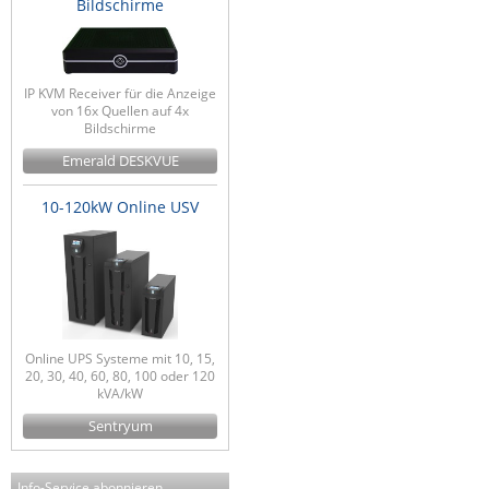
Bildschirme
IP KVM Receiver für die Anzeige
von 16x Quellen auf 4x
Bildschirme
Emerald DESKVUE
10-120kW Online USV
Online UPS Systeme mit 10, 15,
20, 30, 40, 60, 80, 100 oder 120
kVA/kW
Sentryum
Info-Service abonnieren