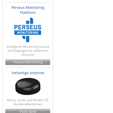
Raritan
Perseus Monitoring
Plattform
Riello UPS
Server Technology
Siretta
SIRIO Antenne
Sunbird
Intelligente Monitoring Lösung
mit Eingängen für zahlreiche
Tactical Software
Sensoren
TEKTELIC
Perseus Monitoring
Teltonika
Vielseitige Antenne
Unwired Networks
Vision
WATTECO
Kleine, starke und flexible LTE
Westermo
Rundstrahlantennen
Yuasa
PUCK Serie