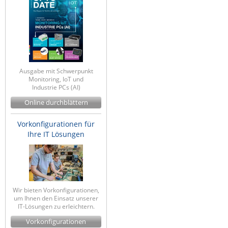
IEC Lock
Ihse
Kerlink
Kramer Electronics
Ausgabe mit Schwerpunkt
KVM TEC
Monitoring, IoT und
Industrie PCs (AI)
Legrand
Online durchblättern
LigoWave
Vorkonfigurationen für
Milesight
Ihre IT Lösungen
Moxa
Netio
Panorama Antennas
Wir bieten Vorkonfigurationen,
PatchSee
um Ihnen den Einsatz unserer
IT-Lösungen zu erleichtern.
Power Kingdom
Vorkonfigurationen
Poynting