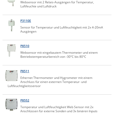
Websensor mit 2 Relais-Ausgängen für Temperatur,
Comet System
Luftfeuchte und Luftdruck
Energiemessung
Energieverteilung
IP, WLAN & GSM Sensorik
IoT - Internet of Things
CompleTech
IPC, Industrielle Netzwerktechnik & WLAN
P3110E
Contemporary Controls
Datenlogger
Remote I/O
Industrielle Netzwerktechnik / Kommunikation
Industrielle Computer
Sensor für Temperatur und Luftfeuchtigkeit mit 2x 4-20mA
Sonstige
Digi
Ausgängen
Eaton
Wi-Fi - WLAN - Wireless
Serverräume
RMA / Rücksendung / Support
P8510
Elsys
IT Netzwerktechnik / Kommunikation
Websensor mit eingebautem Thermometer und einem
Enginko - mcf88
Betriebstemperaturbereich von -30°C bis 80°C
Fokus Technologies
Gefen
P8511
Ethernet Thermometer und Hygrometer mit einem
Gude
Anschluss für einen externen Temperatur- und
Luftfeuchtigkeitssensor
Guntermann & Drunck
High Sec Labs
P8552
HW group
Temperatur und Luftfeuchtigkeit Web Sensor mit 2x
Anschlüssen für externe Sonden und 3x binären Inputs
Icron