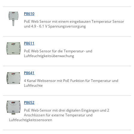
IEC Lock
P8610
Ihse
PoE Web Sensor mit einem eingebauten Temperatur Sensor
Kerlink
und 4.9 - 6.1 V Spannungsversorgung
Kramer Electronics
P8611
KVM TEC
PoE Web Sensor für die Temperatur- und
Legrand
Luftfeuchtigkeitsüberwachung
LigoWave
P8641
Milesight
4 Kanal Websensor mit PoE Funktion für Temperatur und
Moxa
Luftfeuchte
Netio
Panorama Antennas
P8652
PoE Web-Sensor mit drei digitalen Eingängen und 2
PatchSee
Anschlüssen für externe Temperatur und
Luftfeuchtigkeitssensoren
Power Kingdom
Poynting