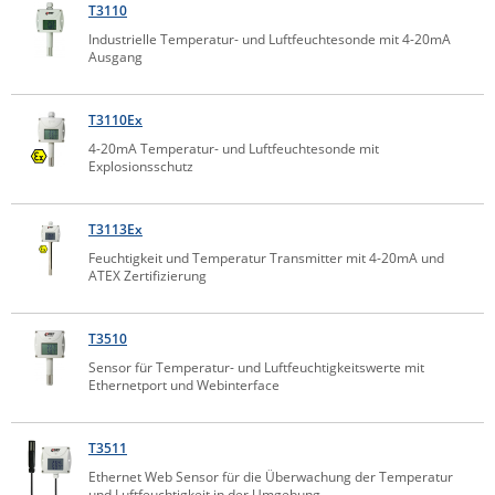
T3110
Raritan
Industrielle Temperatur- und Luftfeuchtesonde mit 4-20mA
Ausgang
Riello UPS
Server Technology
T3110Ex
Siretta
4-20mA Temperatur- und Luftfeuchtesonde mit
SIRIO Antenne
Explosionsschutz
Sunbird
T3113Ex
Tactical Software
Feuchtigkeit und Temperatur Transmitter mit 4-20mA und
TEKTELIC
ATEX Zertifizierung
Teltonika
T3510
Unwired Networks
Sensor für Temperatur- und Luftfeuchtigkeitswerte mit
Vision
Ethernetport und Webinterface
WATTECO
T3511
Westermo
Ethernet Web Sensor für die Überwachung der Temperatur
Yuasa
und Luftfeuchtigkeit in der Umgebung