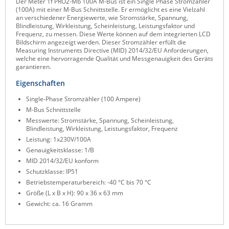
Der Meter 1f PRO2-Mb 100A M-Bus ist ein Single Phase Stromzähler
(100A) mit einer M-Bus Schnittstelle. Er ermöglicht es eine Vielzahl
Raritan
an verschiedener Energiewerte, wie Stromstärke, Spannung,
Blindleistung, Wirkleistung, Scheinleistung, Leistungsfaktor und
Riello UPS
Frequenz, zu messen. Diese Werte können auf dem integrierten LCD
Bildschirm angezeigt werden. Dieser Stromzähler erfüllt die
Server Technology
Measuring Instruments Directive (MID) 2014/32/EU Anforderungen,
welche eine hervorragende Qualität und Messgenauigkeit des Geräts
Siretta
garantieren.
SIRIO Antenne
Eigenschaften
Sunbird
Single-Phase Stromzähler (100 Ampere)
Tactical Software
M-Bus Schnittstelle
Messwerte: Stromstärke, Spannung, Scheinleistung,
TEKTELIC
Blindleistung, Wirkleistung, Leistungsfaktor, Frequenz
Leistung: 1x230V/100A
Teltonika
Genauigkeitsklasse: 1/B
Unwired Networks
MID 2014/32/EU konform
Schutzklasse: IP51
Vision
Betriebstemperaturbereich: -40 °C bis 70 °C
WATTECO
Größe (L x B x H): 90 x 36 x 63 mm
Gewicht: ca. 16 Gramm
Westermo
Yuasa