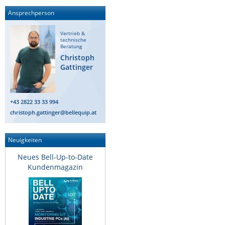
ZPE Systems
Ansprechperson
Vertrieb &
technische
Beratung
News zu unseren Herstellern
Christoph
Gattinger
+43 2822 33 33 994
christoph.gattinger@bellequip.at
Neuigkeiten
Neues Bell-Up-to-Date
Kundenmagazin