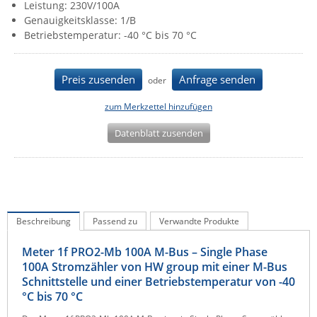
Leistung: 230V/100A
IEC Lock
Genauigkeitsklasse: 1/B
Betriebstemperatur: -40 °C bis 70 °C
Ihse
Kerlink
Preis zusenden
Anfrage senden
oder
Kramer Electronics
KVM TEC
zum Merkzettel hinzufügen
Legrand
Datenblatt zusenden
LigoWave
Milesight
Moxa
Netio
Beschreibung
Passend zu
Verwandte Produkte
Panorama Antennas
Meter 1f PRO2-Mb 100A M-Bus – Single Phase
PatchSee
100A Stromzähler von HW group mit einer M-Bus
Schnittstelle und einer Betriebstemperatur von -40
Power Kingdom
°C bis 70 °C
Poynting