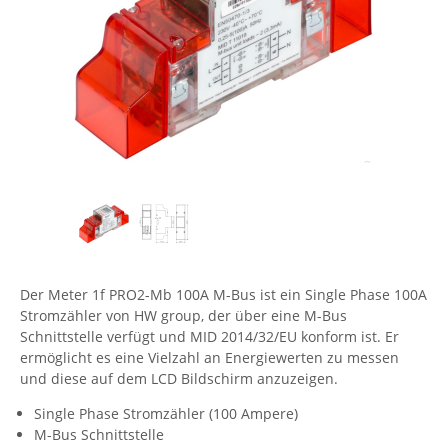
Comet System
Energiemessung
Energieverteilung
IP, WLAN & GSM Sensorik
IoT - Internet of Things
CompleTech
IPC, Industrielle Netzwerktechnik & WLAN
Contemporary Controls
Datenlogger
Remote I/O
Industrielle Netzwerktechnik / Kommunikation
Industrielle Computer
Sonstige
Digi
Eaton
Wi-Fi - WLAN - Wireless
Serverräume
RMA / Rücksendung / Support
Elsys
IT Netzwerktechnik / Kommunikation
Enginko - mcf88
Fokus Technologies
Gefen
Der Meter 1f PRO2-Mb 100A M-Bus ist ein Single Phase 100A
Gude
Stromzähler von HW group, der über eine M-Bus
Schnittstelle verfügt und MID 2014/32/EU konform ist. Er
Guntermann & Drunck
ermöglicht es eine Vielzahl an Energiewerten zu messen
High Sec Labs
und diese auf dem LCD Bildschirm anzuzeigen.
HW group
Single Phase Stromzähler (100 Ampere)
M-Bus Schnittstelle
Icron