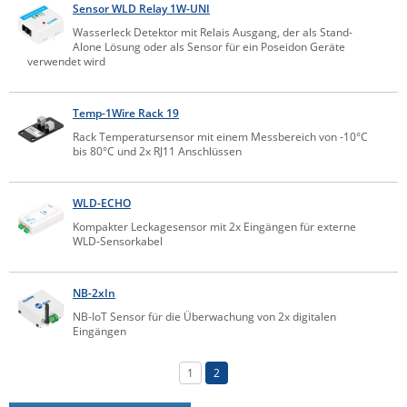
Sensor WLD Relay 1W-UNI
IEC Lock
Wasserleck Detektor mit Relais Ausgang, der als Stand-
Alone Lösung oder als Sensor für ein Poseidon Geräte
Ihse
verwendet wird
Kerlink
Kramer Electronics
Temp-1Wire Rack 19
KVM TEC
Rack Temperatursensor mit einem Messbereich von -10°C
bis 80°C und 2x RJ11 Anschlüssen
Legrand
LigoWave
WLD-ECHO
Milesight
Kompakter Leckagesensor mit 2x Eingängen für externe
WLD-Sensorkabel
Moxa
Netio
NB-2xIn
Panorama Antennas
NB-IoT Sensor für die Überwachung von 2x digitalen
Eingängen
PatchSee
Power Kingdom
1
2
Poynting