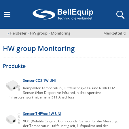
»
Hersteller
»
HW group
»
Monitoring
Merkzettel
Adder
(
0
)
M2M Router, Antennen, VPN & SIM
Übersicht
LAGERABVERKAUF Stromverteilung und -messung
Unternehmen
ADEL system
HW group Monitoring
Fernwartung via Mobilfunk (M2M)
Advantech
Wissen
Ansprechpersonen
Advantech-Conel
SD-WAN & Bonding
Produkte
Neue Produkte
Veranstaltungen
AKCP / AKCess Pro
Antennen
Amit
Sensor CO2 1W-UNI
Veranstaltungen
Jobs & Karriere
Kompakter Temperatur-, Luftfeuchtigkeits- und NDIR CO2
Aten
KVM & Audio/Video Signalverteilung
Sensor (Non-Dispersive Infrared, nichtdispersive
Infrarotsensor) mit einem RJ11 Anschluss
Bachmann
Bell-Up-to-Date Magazine
News
KVM
Audio/Video
Black Box
USV, Energieverteilung & -messung
Sensor THPVoc 1W-UNI
Aktueller Newsletter
Bondix
Kabel und Verkabelung
Digital Signage
VOC (Volatile Organic Compounds) Sensor für die Messung
USV / UPS
Industrielle Stromversorgung
der Temperatur, Luftfeuchtigkeit, Luftqualität und des
Cambium Networks
IoT, Umgebungsmonitoring & Sensorik