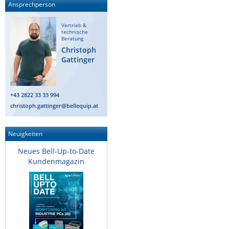
Ansprechperson
Raritan
Vertrieb &
Riello UPS
technische
Beratung
Server Technology
Christoph
Gattinger
Siretta
SIRIO Antenne
Sunbird
+43 2822 33 33 994
christoph.gattinger@bellequip.at
Tactical Software
TEKTELIC
Neuigkeiten
Teltonika
Neues Bell-Up-to-Date
Unwired Networks
Kundenmagazin
Vision
WATTECO
Westermo
Yuasa