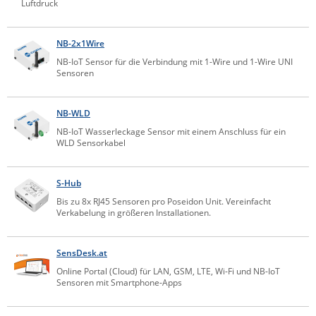
Luftdruck
Comet System
Energiemessung
Energieverteilung
IP, WLAN & GSM Sensorik
IoT - Internet of Things
CompleTech
IPC, Industrielle Netzwerktechnik & WLAN
NB-2x1Wire
Contemporary Controls
NB-IoT Sensor für die Verbindung mit 1-Wire und 1-Wire UNI
Datenlogger
Remote I/O
Sensoren
Industrielle Netzwerktechnik / Kommunikation
Industrielle Computer
Sonstige
Digi
Eaton
Wi-Fi - WLAN - Wireless
NB-WLD
Serverräume
RMA / Rücksendung / Support
Elsys
NB-IoT Wasserleckage Sensor mit einem Anschluss für ein
IT Netzwerktechnik / Kommunikation
WLD Sensorkabel
Enginko - mcf88
Fokus Technologies
S-Hub
Gefen
Bis zu 8x RJ45 Sensoren pro Poseidon Unit. Vereinfacht
Verkabelung in größeren Installationen.
Gude
Guntermann & Drunck
SensDesk.at
High Sec Labs
Online Portal (Cloud) für LAN, GSM, LTE, Wi-Fi und NB-IoT
Sensoren mit Smartphone-Apps
HW group
Icron