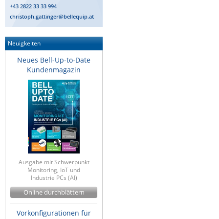
+43 2822 33 33 994
Raritan
christoph.gattinger@bellequip.at
Riello UPS
Server Technology
Neuigkeiten
Siretta
Neues Bell-Up-to-Date
Kundenmagazin
SIRIO Antenne
Sunbird
Tactical Software
TEKTELIC
Teltonika
Unwired Networks
Ausgabe mit Schwerpunkt
Vision
Monitoring, IoT und
Industrie PCs (AI)
WATTECO
Online durchblättern
Westermo
Vorkonfigurationen für
Yuasa