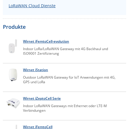
LoRaWAN Cloud Dienste
Comet System
Energiemessung
Energieverteilung
IP, WLAN & GSM Sensorik
IoT - Internet of Things
CompleTech
IPC, Industrielle Netzwerktechnik & WLAN
Contemporary Controls
Produkte
Datenlogger
Remote I/O
Industrielle Netzwerktechnik / Kommunikation
Industrielle Computer
Sonstige
Digi
Wirnet iFemtoCell-evolution
Eaton
Wi-Fi - WLAN - Wireless
Serverräume
RMA / Rücksendung / Support
Indoor LoRa/LoRaWAN Gateway mit 4G Backhaul und
Elsys
ISO9001 Zertifizierung
IT Netzwerktechnik / Kommunikation
Enginko - mcf88
Wirnet iStation
Fokus Technologies
Outdoor LoRaWAN Gateway für IoT Anwendungen mit 4G,
Gefen
GPS und LoRa
Gude
Wirnet iZeptoCell Serie
Guntermann & Drunck
Indoor LoRaWAN Gateways mit Ethernet oder LTE-M
High Sec Labs
Verbindungen
HW group
Icron
Wirnet iFemtoCell