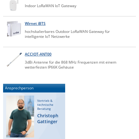
Indoor LoRaWAN IoT Gateway
IEC Lock
Ihse
Wirnet iBTS
Kerlink
hochskalierbares Outdoor LoRaWAN Gateway für
intelligente IoT Netzwerke
Kramer Electronics
KVM TEC
ACCIOT-ANT00
Legrand
3dBi Antenne für die 868 MHz Frequenzen mit einem
LigoWave
wetterfesten IP66K Gehäuse
Milesight
Moxa
Ansprechperson
Netio
Vertrieb &
technische
Panorama Antennas
Beratung
Christoph
PatchSee
Gattinger
Power Kingdom
Poynting