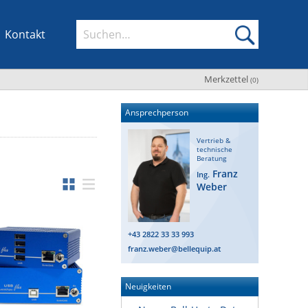
Kontakt
Merkzettel
(
0
)
Ansprechperson
Vertrieb &
technische
Beratung
Franz
Ing.
Weber
+43 2822 33 33 993
franz.weber@bellequip.at
Neuigkeiten