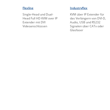
Flexline
Industryflex
Single-Head und Dual-
KVM über IP Extender für
Head Full HD KVM over IP
das Verlängern von DVI-D,
Extender mit DVI
Audio, USB und RS232
Videoanschlüssen
Signalen über CATx oder
Glasfaser