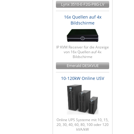
Lynx 3510-E-F2G-P8G-LV
16x Quellen auf 4x
Bildschirme
IP KVM Receiver für die Anzeige
von 16x Quellen auf 4x
Bildschirme
Emerald DESKVUE
10-120kW Online USV
Online UPS Systeme mit 10, 15,
20, 30, 40, 60, 80, 100 oder 120
kVA/kW