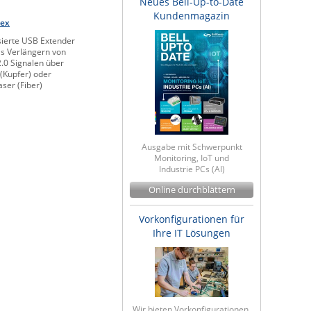
Neues Bell-Up-to-Date
Kundenmagazin
lex
sierte USB Extender
as Verlängern von
.0 Signalen über
(Kupfer) oder
aser (Fiber)
Ausgabe mit Schwerpunkt
Monitoring, IoT und
Industrie PCs (AI)
Online durchblättern
Vorkonfigurationen für
Ihre IT Lösungen
Wir bieten Vorkonfigurationen,