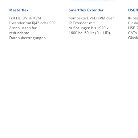
Masterflex
Smartflex Extender
USBf
Full HD DVI IP KVM
Kompakte DVI-D KVM over
IP-ba
Extender mit RJ45 oder SFP
IP Extender mit
für d
Anschlüssen für
Auflösungen bis 1920 x
USB 2
redundante
1600 bei 60 Hz (Full HD)
CATx 
Datenübertragungen
Glasf