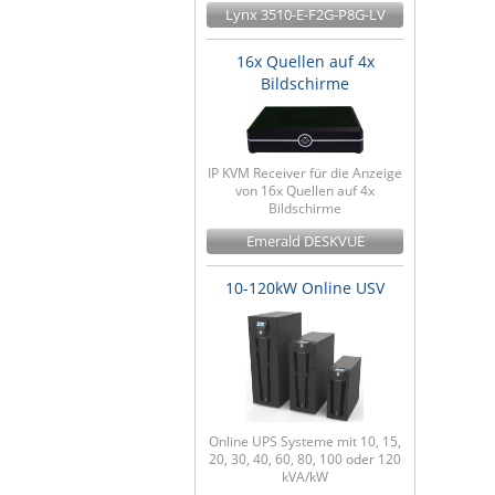
Lynx 3510-E-F2G-P8G-LV
16x Quellen auf 4x
Bildschirme
IP KVM Receiver für die Anzeige
von 16x Quellen auf 4x
Bildschirme
Emerald DESKVUE
10-120kW Online USV
Online UPS Systeme mit 10, 15,
20, 30, 40, 60, 80, 100 oder 120
kVA/kW