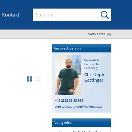
Kontakt
Merkzettel
(
0
)
Ansprechperson
Vertrieb &
technische
Beratung
Christoph
Gattinger
+43 2822 33 33 994
christoph.gattinger@bellequip.at
Neuigkeiten