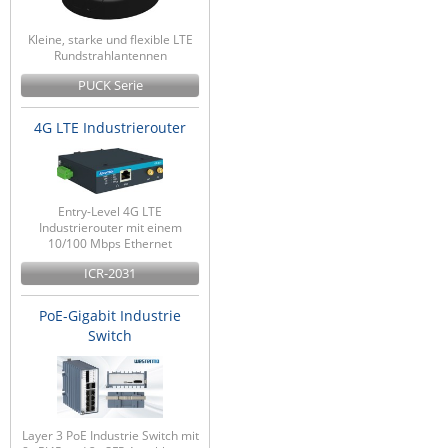
ZPE Systems
Kleine, starke und flexible LTE
Rundstrahlantennen
PUCK Serie
News zu unseren Herstellern
4G LTE Industrierouter
Entry-Level 4G LTE
Industrierouter mit einem
10/100 Mbps Ethernet
ICR-2031
PoE-Gigabit Industrie
Switch
Layer 3 PoE Industrie Switch mit