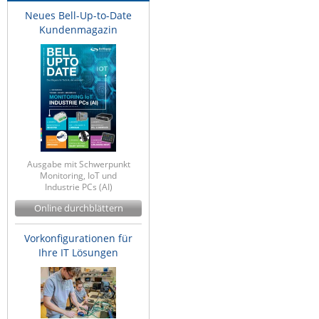
Neues Bell-Up-to-Date
IEC Lock
Kundenmagazin
Ihse
Kerlink
Kramer Electronics
KVM TEC
Legrand
LigoWave
Ausgabe mit Schwerpunkt
Milesight
Monitoring, IoT und
Industrie PCs (AI)
Moxa
Online durchblättern
Netio
Vorkonfigurationen für
Panorama Antennas
Ihre IT Lösungen
PatchSee
Power Kingdom
Poynting