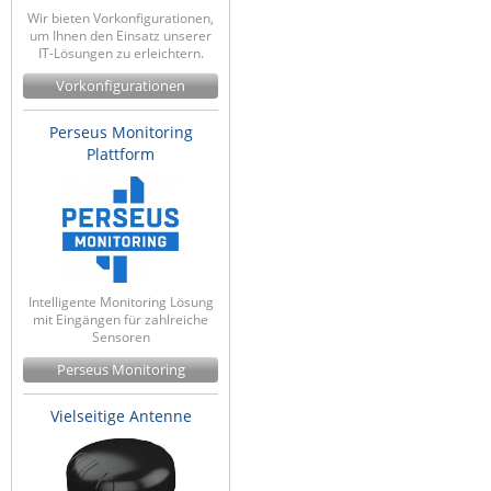
Wir bieten Vorkonfigurationen,
Raritan
um Ihnen den Einsatz unserer
IT-Lösungen zu erleichtern.
Riello UPS
Vorkonfigurationen
Server Technology
Siretta
Perseus Monitoring
Plattform
SIRIO Antenne
Sunbird
Tactical Software
TEKTELIC
Intelligente Monitoring Lösung
Teltonika
mit Eingängen für zahlreiche
Sensoren
Unwired Networks
Perseus Monitoring
Vision
WATTECO
Vielseitige Antenne
Westermo
Yuasa