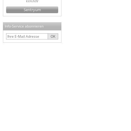
kVA/kW
Sentryum
Info-Service abonnieren
OK