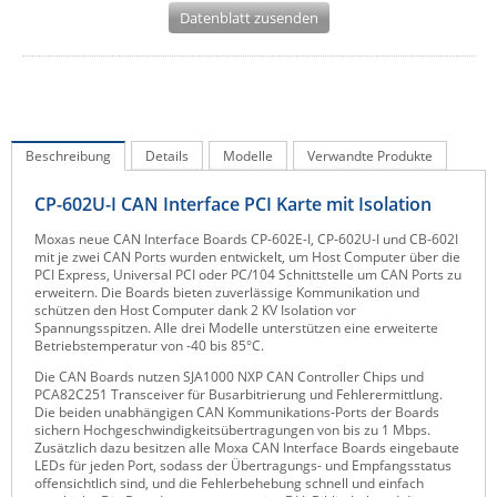
Datenblatt zusenden
IEC Lock
Ihse
Kerlink
Kramer Electronics
Beschreibung
Details
Modelle
Verwandte Produkte
KVM TEC
Legrand
CP-602U-I CAN Interface PCI Karte mit Isolation
LigoWave
Moxas neue CAN Interface Boards CP-602E-I, CP-602U-I und CB-602I
mit je zwei CAN Ports wurden entwickelt, um Host Computer über die
Milesight
PCI Express, Universal PCI oder PC/104 Schnittstelle um CAN Ports zu
erweitern. Die Boards bieten zuverlässige Kommunikation und
Moxa
schützen den Host Computer dank 2 KV Isolation vor
Spannungsspitzen. Alle drei Modelle unterstützen eine erweiterte
Netio
Betriebstemperatur von -40 bis 85°C.
Die CAN Boards nutzen SJA1000 NXP CAN Controller Chips und
Panorama Antennas
PCA82C251 Transceiver für Busarbitrierung und Fehlerermittlung.
Die beiden unabhängigen CAN Kommunikations-Ports der Boards
PatchSee
sichern Hochgeschwindigkeitsübertragungen von bis zu 1 Mbps.
Zusätzlich dazu besitzen alle Moxa CAN Interface Boards eingebaute
Power Kingdom
LEDs für jeden Port, sodass der Übertragungs- und Empfangsstatus
offensichtlich sind, und die Fehlerbehebung schnell und einfach
Poynting