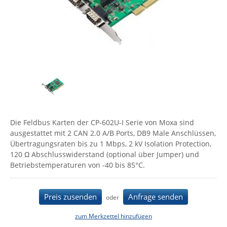
Comet System
Energiemessung
Energieverteilung
IP, WLAN & GSM Sensorik
IoT - Internet of Things
CompleTech
IPC, Industrielle Netzwerktechnik & WLAN
Contemporary Controls
Datenlogger
Remote I/O
Industrielle Netzwerktechnik / Kommunikation
Industrielle Computer
Sonstige
Digi
Eaton
Wi-Fi - WLAN - Wireless
Serverräume
RMA / Rücksendung / Support
Elsys
IT Netzwerktechnik / Kommunikation
Enginko - mcf88
Die Feldbus Karten der CP-602U-I Serie von Moxa sind
Fokus Technologies
ausgestattet mit 2 CAN 2.0 A/B Ports, DB9 Male Anschlüssen,
Gefen
Übertragungsraten bis zu 1 Mbps, 2 kV Isolation Protection,
120 Ω Abschlusswiderstand (optional über Jumper) und
Gude
Betriebstemperaturen von -40 bis 85°C.
Guntermann & Drunck
High Sec Labs
Preis zusenden
Anfrage senden
oder
HW group
zum Merkzettel hinzufügen
Icron