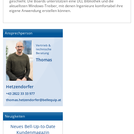
geschieht. Die Boards unterstützen eine DLL Bibliothek und die
aktuellsten Windows-Treiber, mit denen Ingenieure komfortabel ihre
Raritan
eigene Anwendung erstellen können.
Riello UPS
Server Technology
Ansprechperson
Siretta
SIRIO Antenne
Vertrieb &
technische
Beratung
Sunbird
Thomas
Tactical Software
TEKTELIC
Teltonika
Hetzendorfer
Unwired Networks
+43 2822 33 33 977
thomas.hetzendorfer@bellequip.at
Vision
WATTECO
Neuigkeiten
Westermo
Neues Bell-Up-to-Date
Yuasa
Kundenmagazin