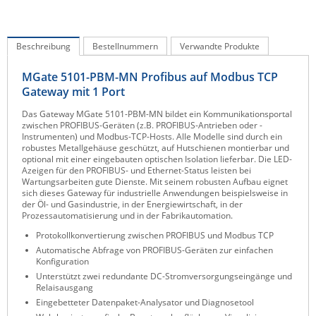
IEC Lock
Ihse
Beschreibung
Bestellnummern
Verwandte Produkte
Kerlink
MGate 5101-PBM-MN Profibus auf Modbus TCP
Kramer Electronics
Gateway mit 1 Port
KVM TEC
Das Gateway MGate 5101-PBM-MN bildet ein Kommunikationsportal
zwischen PROFIBUS-Geräten (z.B. PROFIBUS-Antrieben oder -
Legrand
Instrumenten) und Modbus-TCP-Hosts. Alle Modelle sind durch ein
robustes Metallgehäuse geschützt, auf Hutschienen montierbar und
LigoWave
optional mit einer eingebauten optischen Isolation lieferbar. Die LED-
Azeigen für den PROFIBUS- und Ethernet-Status leisten bei
Milesight
Wartungsarbeiten gute Dienste. Mit seinem robusten Aufbau eignet
sich dieses Gateway für industrielle Anwendungen beispielsweise in
Moxa
der Öl- und Gasindustrie, in der Energiewirtschaft, in der
Prozessautomatisierung und in der Fabrikautomation.
Netio
Protokollkonvertierung zwischen PROFIBUS und Modbus TCP
Panorama Antennas
Automatische Abfrage von PROFIBUS-Geräten zur einfachen
Konfiguration
PatchSee
Unterstützt zwei redundante DC-Stromversorgungseingänge und
Power Kingdom
Relaisausgang
Eingebetteter Datenpaket-Analysator und Diagnosetool
Poynting