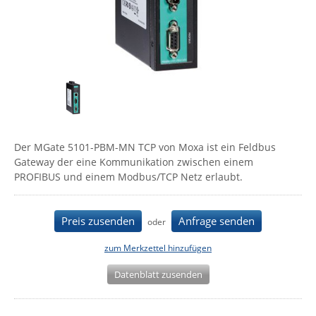
Comet System
Energiemessung
Energieverteilung
IP, WLAN & GSM Sensorik
IoT - Internet of Things
CompleTech
IPC, Industrielle Netzwerktechnik & WLAN
Contemporary Controls
Datenlogger
Remote I/O
Industrielle Netzwerktechnik / Kommunikation
Industrielle Computer
Sonstige
Digi
Eaton
Wi-Fi - WLAN - Wireless
Serverräume
RMA / Rücksendung / Support
Elsys
IT Netzwerktechnik / Kommunikation
Der MGate 5101-PBM-MN TCP von Moxa ist ein Feldbus
Enginko - mcf88
Gateway der eine Kommunikation zwischen einem
Fokus Technologies
PROFIBUS und einem Modbus/TCP Netz erlaubt.
Gefen
Gude
Preis zusenden
Anfrage senden
oder
Guntermann & Drunck
zum Merkzettel hinzufügen
High Sec Labs
Datenblatt zusenden
HW group
Icron