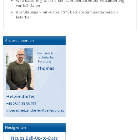
Web-basierte grafische Benutzeroberfläche zur Visualisierung
von I/O-Daten
Raritan
Ausführungen mit -40 bis 75°C Betriebstemperaturbereich
Riello UPS
lieferbar
Server Technology
Siretta
Ansprechperson
SIRIO Antenne
Vertrieb &
Sunbird
technische
Beratung
Tactical Software
Thomas
TEKTELIC
Teltonika
Hetzendorfer
Unwired Networks
+43 2822 33 33 977
Vision
thomas.hetzendorfer@bellequip.at
WATTECO
Westermo
Neuigkeiten
Yuasa
Neues Bell-Up-to-Date