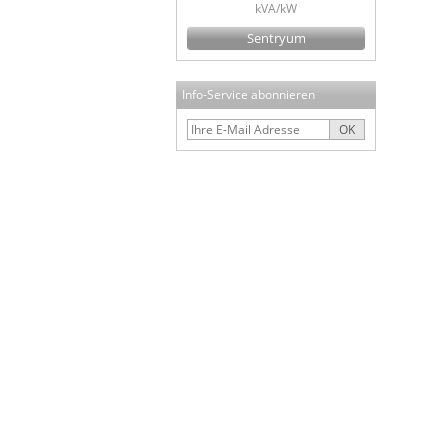
kVA/kW
Sentryum
Info-Service abonnieren
OK