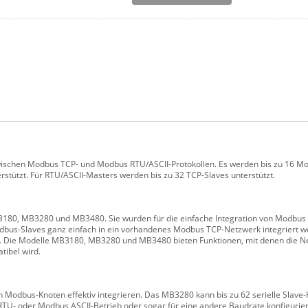
ischen Modbus TCP- und Modbus RTU/ASCII-Protokollen. Es werden bis zu 16 M
terstützt. Für RTU/ASCII-Masters werden bis zu 32 TCP-Slaves unterstützt.
0, MB3280 und MB3480. Sie wurden für die einfache Integration von Modbus 
Modbus-Slaves ganz einfach in ein vorhandenes Modbus TCP-Netzwerk integriert
len. Die Modelle MB3180, MB3280 und MB3480 bieten Funktionen, mit denen die N
tibel wird.
odbus-Knoten effektiv integrieren. Das MB3280 kann bis zu 62 serielle Slave-
 RTU- oder Modbus ASCII-Betrieb oder sogar für eine andere Baudrate konfigurier