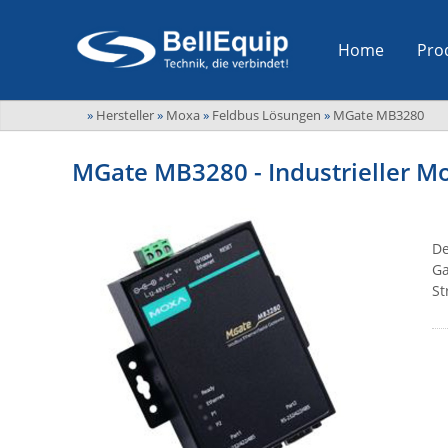
Home
Pro
»
Hersteller
»
Moxa
»
Feldbus Lösungen
»
MGate MB3280
MGate MB3280 - Industrieller M
De
Ga
St