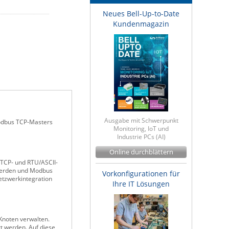
Neues Bell-Up-to-Date
Kundenmagazin
Ausgabe mit Schwerpunkt
odbus TCP-Masters
Monitoring, IoT und
Industrie PCs (AI)
Online durchblättern
TCP- und RTU/ASCII-
 werden und Modbus
Vorkonfigurationen für
etzwerkintegration
Ihre IT Lösungen
Knoten verwalten.
t werden. Auf diese