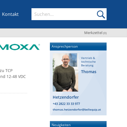
Kontakt
Merkzettel
(
0
)
Ansprechperson
Vertrieb &
technische
Beratung
 zu TCP
Thomas
und 12-48 VDC
Hetzendorfer
+43 2822 33 33 977
thomas.hetzendorfer@bellequip.at
Neuigkeiten