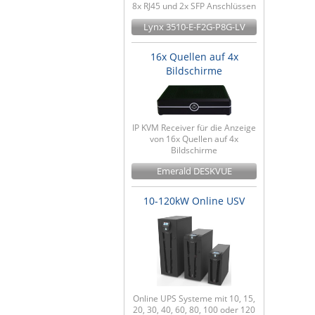
8x RJ45 und 2x SFP Anschlüssen
Lynx 3510-E-F2G-P8G-LV
16x Quellen auf 4x
Bildschirme
IP KVM Receiver für die Anzeige
von 16x Quellen auf 4x
Bildschirme
Emerald DESKVUE
10-120kW Online USV
Online UPS Systeme mit 10, 15,
20, 30, 40, 60, 80, 100 oder 120