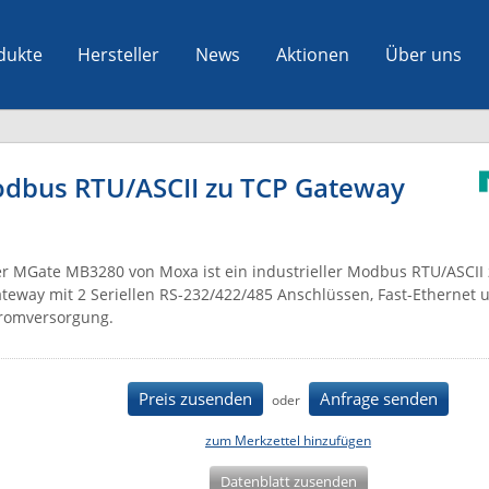
dukte
Hersteller
News
Aktionen
Über uns
odbus RTU/ASCII zu TCP Gateway
r MGate MB3280 von Moxa ist ein industrieller Modbus RTU/ASCII
teway mit 2 Seriellen RS-232/422/485 Anschlüssen, Fast-Ethernet 
romversorgung.
Preis zusenden
Anfrage senden
oder
zum Merkzettel hinzufügen
Datenblatt zusenden