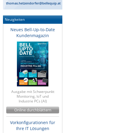
thomas.hetzendorfer@bellequip.at
ZPE Systems
Neuigkeiten
News zu unseren Herstellern
Neues Bell-Up-to-Date
Kundenmagazin
Ausgabe mit Schwerpunkt
Monitoring, IoT und
Industrie PCs (AI)
Online durchblättern
Vorkonfigurationen für
Ihre IT Lösungen