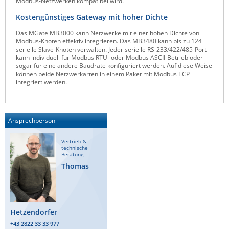
Modbus-Netzwerken kompatibel wird.
Raritan
Kostengünstiges Gateway mit hoher Dichte
Riello UPS
Das MGate MB3000 kann Netzwerke mit einer hohen Dichte von
Modbus-Knoten effektiv integrieren. Das MB3480 kann bis zu 124
Server Technology
serielle Slave-Knoten verwalten. Jeder serielle RS-233/422/485-Port
kann individuell für Modbus RTU- oder Modbus ASCII-Betrieb oder
Siretta
sogar für eine andere Baudrate konfiguriert werden. Auf diese Weise
können beide Netzwerkarten in einem Paket mit Modbus TCP
SIRIO Antenne
integriert werden.
Sunbird
Tactical Software
Ansprechperson
TEKTELIC
Teltonika
Vertrieb &
technische
Beratung
Unwired Networks
Thomas
Vision
WATTECO
Westermo
Hetzendorfer
Yuasa
+43 2822 33 33 977