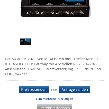
Comet System
Energiemessung
Energieverteilung
IP, WLAN & GSM Sensorik
IoT - Internet of Things
CompleTech
IPC, Industrielle Netzwerktechnik & WLAN
Contemporary Controls
Datenlogger
Remote I/O
Industrielle Netzwerktechnik / Kommunikation
Industrielle Computer
Sonstige
Digi
Eaton
Wi-Fi - WLAN - Wireless
Serverräume
RMA / Rücksendung / Support
Elsys
IT Netzwerktechnik / Kommunikation
Enginko - mcf88
Der MGate MB3480 von Moxa ist ein industrieller Modbus
Fokus Technologies
RTU/ASCII zu TCP Gateway mit 4 Seriellen RS-232/422/485
Gefen
Anschlüssen, 12-48 VDC Stromversorgung, IP30 Schutz und
Fast-Ethernet.
Gude
Guntermann & Drunck
Preis zusenden
Anfrage senden
oder
High Sec Labs
HW group
zum Merkzettel hinzufügen
Icron
Datenblatt zusenden