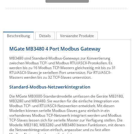
IEC Lock
Ihse
Kerlink
Kramer Electronics
Beschreibung
Details
Verwandte Produkte
KVM TEC
MGate MB3480 4 Port Modbus Gateway
Legrand
MB3480 sind Standard-Modbus-Gateways zur Konvertierung
zwischen Modbus TCP- und Modbus RTU/ASCII-Protokollen. Es
LigoWave
werden bis zu 16 Modbus TCP-Masters gleichzeitig mit bis zu 31
RTU/ASCII-Slaves je seriellem Port unterstützt. Für RTU/ASCII-
Milesight
Masters werden bis zu 32 TCP-Slaves unterstützt.
Moxa
Standard-Modbus-Netzwerkintegration
Netio
Die MGate MB3000-Standardmodelle umfassen die Geräte MB3180,
MB3280 und MB3480. Sie wurden für die einfache Integration von
Panorama Antennas
Modbus TCP- und RTU/ASCII-Netzwerken entwickelt. Mit diesen
Modellen können serielle Modbus-Slaves ganz einfach in ein
PatchSee
vorhandenes Modbus TCP-Netzwerk integriert werden und Modbus
TCP-Slaves lassen sich für serielle Master zur Verfügung stellen. Die
Power Kingdom
Modelle MB3180, MB3280 und MB3480 bieten Funktionen, mit denen
die Netzwerkintegration einfach, anpassbar und zu fast allen
Poynting