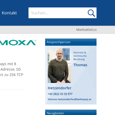
Kontakt
Merkzettel
(
0
)
Ansprechperson
Vertrieb &
technische
Beratung
ays mit 8
Thomas
P Adresse, SD
bis zu 256 TCP
Hetzendorfer
+43 2822 33 33 977
thomas.hetzendorfer@bellequip.at
Neuigkeiten