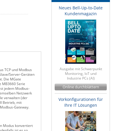
Neues Bell-Up-to-Date
Kundenmagazin
Ausgabe mit Schwerpunkt
bus TCP und Modbus
Monitoring, IoT und
-Slave/Server-Geräten
Industrie PCs (AI)
ht. Die MGate
te MB3660 Serie
Online durchblättern
fast jedem Modbus-
demselben Netzwerk
le verwalten (der
Vorkonfigurationen für
 Betrieb, mit
Ihre IT Lösungen
em Modbus-Gateway.
n Modus konvertiert
nfalls ist es so,