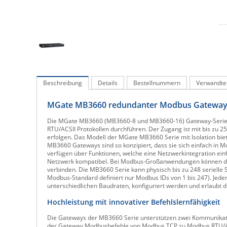
Beschreibung
Details
Bestellnummern
Verwandte
MGate MB3660 redundanter Modbus Gateway m
Die MGate MB3660 (MB3660-8 und MB3660-16) Gateway-Serie 
RTU/ACSII Protokollen durchführen. Der Zugang ist mit bis zu 
erfolgen. Das Modell der MGate MB3660 Serie mit Isolation bi
MB3660 Gateways sind so konzipiert, dass sie sich einfach in
verfügen über Funktionen, welche eine Netzwerkintegration ei
Netzwerk kompatibel. Bei Modbus-Großanwendungen können di
verbinden. Die MB3660 Serie kann physisch bis zu 248 serielle 
Modbus-Standard definiert nur Modbus IDs von 1 bis 247). Jeder
unterschiedlichen Baudraten, konfiguriert werden und erlaubt
Hochleistung mit innovativer Befehlslernfähigkeit
Die Gateways der MB3660 Serie unterstützen zwei Kommunikat
der Gateway Modbusbefehle von Modbus TCP zu Modbus RTU/ASCII