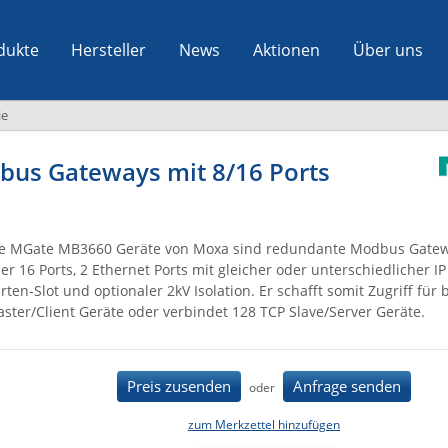
dukte
Hersteller
News
Aktionen
Über uns
ie
us Gateways mit 8/16 Ports
e MGate MB3660 Geräte von Moxa sind redundante Modbus Gatew
er 16 Ports, 2 Ethernet Ports mit gleicher oder unterschiedlicher I
rten-Slot und optionaler 2kV Isolation. Er schafft somit Zugriff für 
ster/Client Geräte oder verbindet 128 TCP Slave/Server Geräte.
Preis zusenden
Anfrage senden
oder
zum Merkzettel hinzufügen