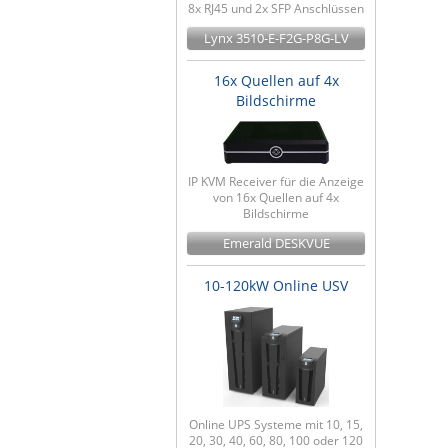
8x RJ45 und 2x SFP Anschlüssen
Lynx 3510-E-F2G-P8G-LV
16x Quellen auf 4x
Bildschirme
IP KVM Receiver für die Anzeige
von 16x Quellen auf 4x
Bildschirme
Emerald DESKVUE
10-120kW Online USV
Online UPS Systeme mit 10, 15,
20, 30, 40, 60, 80, 100 oder 120