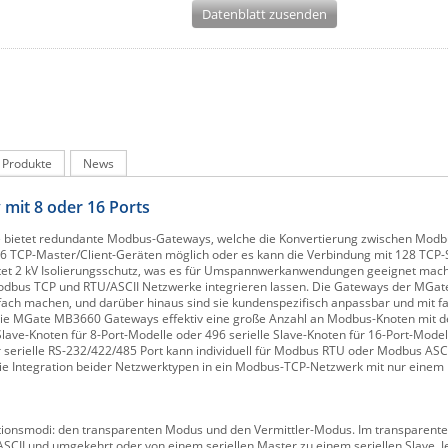
Datenblatt zusenden
 Produkte
News
it 8 oder 16 Ports
bietet redundante Modbus-Gateways, welche die Konvertierung zwischen Mod
256 TCP-Master/Client-Geräten möglich oder es kann die Verbindung mit 128 TCP
etet 2 kV Isolierungsschutz, was es für Umspannwerkanwendungen geeignet mac
 Modbus TCP und RTU/ASCII Netzwerke integrieren lassen. Die Gateways der MGa
nfach machen, und darüber hinaus sind sie kundenspezifisch anpassbar und mit 
e MGate MB3660 Gateways effektiv eine große Anzahl an Modbus-Knoten mit 
Slave-Knoten für 8-Port-Modelle oder 496 serielle Slave-Knoten für 16-Port-Model
 serielle RS-232/422/485 Port kann individuell für Modbus RTU oder Modbus ASCII
 die Integration beider Netzwerktypen in ein Modbus-TCP-Netzwerk mit nur ein
ionsmodi: den transparenten Modus und den Vermittler-Modus. Im transparente
 und umgekehrt oder von einem seriellen Master zu einem seriellen Slave. Jede