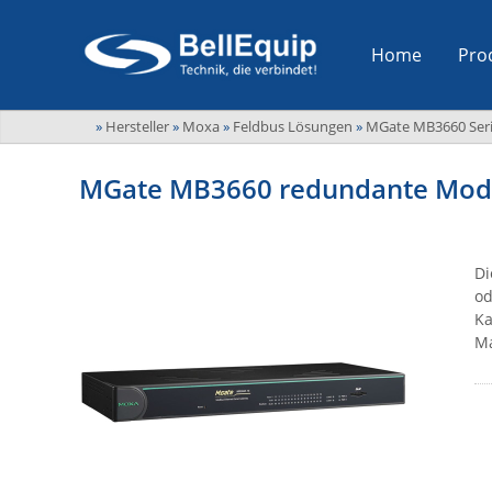
Home
Pro
»
Hersteller
»
Moxa
»
Feldbus Lösungen
»
MGate MB3660 Ser
MGate MB3660 redundante Modb
Di
od
Ka
Ma