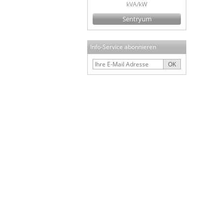
kVA/kW
Sentryum
Info-Service abonnieren
OK