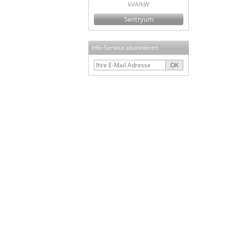
kVA/kW
Sentryum
Info-Service abonnieren
OK