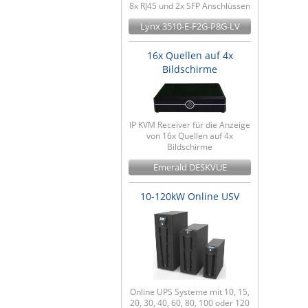
8x RJ45 und 2x SFP Anschlüssen
Lynx 3510-E-F2G-P8G-LV
16x Quellen auf 4x
Bildschirme
IP KVM Receiver für die Anzeige
von 16x Quellen auf 4x
Bildschirme
Emerald DESKVUE
10-120kW Online USV
Online UPS Systeme mit 10, 15,
20, 30, 40, 60, 80, 100 oder 120