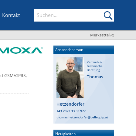
Kontakt
Merkzettel
(
0
)
Ansprechperson
Vertrieb &
technische
Beratung
and GSM/GPRS,
Thomas
Hetzendorfer
+43 2822 33 33 977
thomas.hetzendorfer@bellequip.at
Neuigkeiten