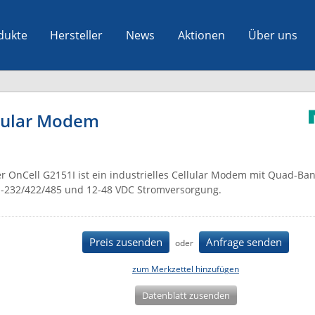
dukte
Hersteller
News
Aktionen
Über uns
llular Modem
r OnCell G2151I ist ein industrielles Cellular Modem mit Quad-B
-232/422/485 und 12-48 VDC Stromversorgung.
Preis zusenden
Anfrage senden
oder
zum Merkzettel hinzufügen
Datenblatt zusenden