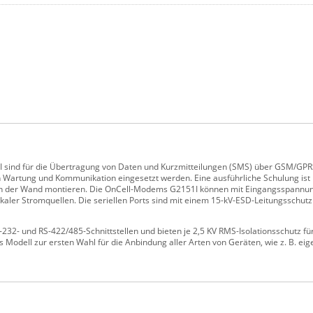
sind für die Übertragung von Daten und Kurzmitteilungen (SMS) über GSM/GPR
n Wartung und Kommunikation eingesetzt werden. Eine ausführliche Schulung ist 
r an der Wand montieren. Die OnCell-Modems G2151I können mit Eingangsspannun
kaler Stromquellen. Die seriellen Ports sind mit einem 15-kV-ESD-Leitungsschutz 
32- und RS-422/485-Schnittstellen und bieten je 2,5 KV RMS-Isolationsschutz für
 Modell zur ersten Wahl für die Anbindung aller Arten von Geräten, wie z. B. eig