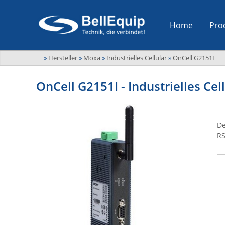
Home
Pro
»
Hersteller
»
Moxa
»
Industrielles Cellular
»
OnCell G2151I
OnCell G2151I - Industrielles Ce
De
RS