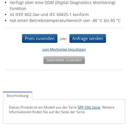
Verfügt über eine DDM (Digital Diagnostics Monitoring)
IEC Lock
Funktion
Ist IEEE 802.3ae und IEC 60825-1 konform
Ihse
Hat einen Betriebstemperaturbereich von -40 °C bis 85 °C
Kerlink
Kramer Electronics
Preis zusenden
Anfrage senden
oder
KVM TEC
zum Merkzettel hinzufügen
Legrand
Datenblatt zusenden
LigoWave
Milesight
Moxa
Netio
Beschreibung
Panorama Antennas
PatchSee
Dieses Produkt ist ein Modell aus der Serie
SFP-10G Serie
. Weitere
Informationen finden Sie auf der Seite der Serie.
Power Kingdom
Poynting