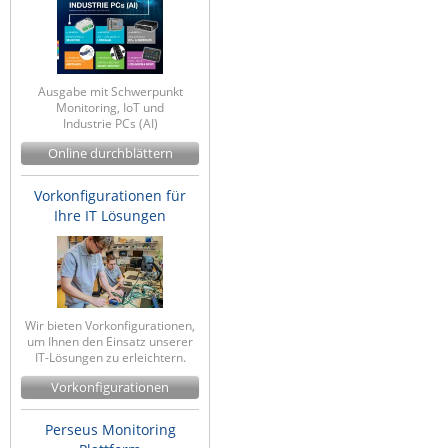
ZPE Systems
Ausgabe mit Schwerpunkt
News zu unseren Herstellern
Monitoring, IoT und
Industrie PCs (AI)
Online durchblättern
Vorkonfigurationen für
Ihre IT Lösungen
Wir bieten Vorkonfigurationen,
um Ihnen den Einsatz unserer
IT-Lösungen zu erleichtern.
Vorkonfigurationen
Perseus Monitoring