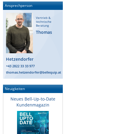
Ansprechperson
Raritan
Riello UPS
Vertrieb &
technische
Server Technology
Beratung
Thomas
Siretta
SIRIO Antenne
Sunbird
Hetzendorfer
Tactical Software
+43 2822 33 33 977
thomas.hetzendorfer@bellequip.at
TEKTELIC
Teltonika
Neuigkeiten
Unwired Networks
Neues Bell-Up-to-Date
Vision
Kundenmagazin
WATTECO
Westermo
Yuasa