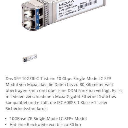
Comet System
Energiemessung
Energieverteilung
IP, WLAN & GSM Sensorik
IoT - Internet of Things
CompleTech
IPC, Industrielle Netzwerktechnik & WLAN
Contemporary Controls
Datenlogger
Remote I/O
Industrielle Netzwerktechnik / Kommunikation
Industrielle Computer
Sonstige
Digi
Eaton
Wi-Fi - WLAN - Wireless
Serverräume
RMA / Rücksendung / Support
Elsys
IT Netzwerktechnik / Kommunikation
Enginko - mcf88
Fokus Technologies
Das SFP-10GZRLC-T ist ein 10 Gbps Single-Mode LC SFP
Gefen
Modul von Moxa, das die Daten bis zu 80 Kilometer weit
Gude
übertragen kann und über eine DDM Funktion verfügt. Es ist
mit vielen verschiedenen Moxa Gigabit Ethernet Switches
Guntermann & Drunck
kompatibel und erfüllt die IEC 60825-1 Klasse 1 Laser
High Sec Labs
Sicherheitsstandards.
HW group
10GBase-ZR Single-Mode LC SFP+ Modul
Hat eine Reichweite von bis zu 80 km
Icron