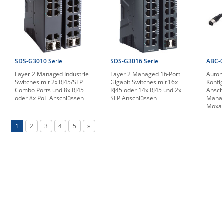
SDS-G3010 Serie
SDS-G3016 Serie
ABC-
Layer 2 Managed Industrie
Layer 2 Managed 16-Port
Autom
Switches mit 2x RJ45/SFP
Gigabit Switches mit 16x
Konfi
Combo Ports und 8x RJ45
RJ45 oder 14x RJ45 und 2x
Ansch
oder 8x PoE Anschlüssen
SFP Anschlüssen
Manag
Moxa
1
2
3
4
5
»