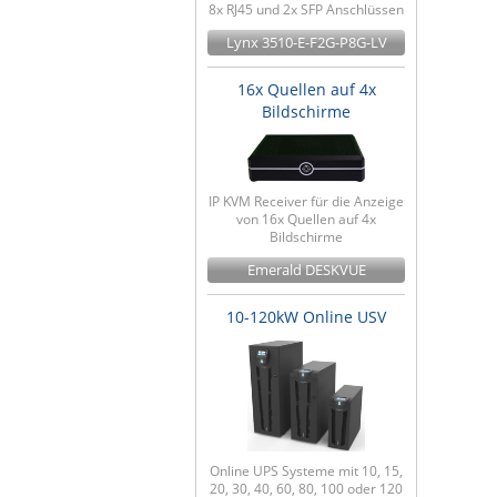
8x RJ45 und 2x SFP Anschlüssen
Lynx 3510-E-F2G-P8G-LV
16x Quellen auf 4x
Bildschirme
IP KVM Receiver für die Anzeige
von 16x Quellen auf 4x
Bildschirme
Emerald DESKVUE
10-120kW Online USV
Online UPS Systeme mit 10, 15,
20, 30, 40, 60, 80, 100 oder 120