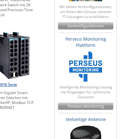
erk Switch mit 28
Wir bieten Vorkonfigurationen,
 und Precision Time
um Ihnen den Einsatz unserer
col.
IT-Lösungen zu erleichtern.
Vorkonfigurationen
Perseus Monitoring
Plattform
016 Serie
Intelligente Monitoring Lösung
mit Eingängen für zahlreiche
rt Gigabit Smart
Sensoren
net Switches mit
Net/IP, Modbus TCP
Perseus Monitoring
PROFINET
Vielseitige Antenne