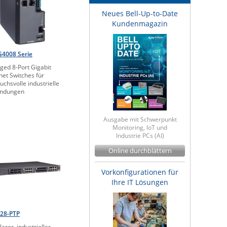
Neues Bell-Up-to-Date
Kundenmagazin
4008 Serie
ed 8-Port Gigabit
net Switches für
uchsvolle industrielle
ndungen
Ausgabe mit Schwerpunkt
Monitoring, IoT und
Industrie PCs (AI)
Online durchblättern
Vorkonfigurationen für
Ihre IT Lösungen
728-PTP
arer, industrieller