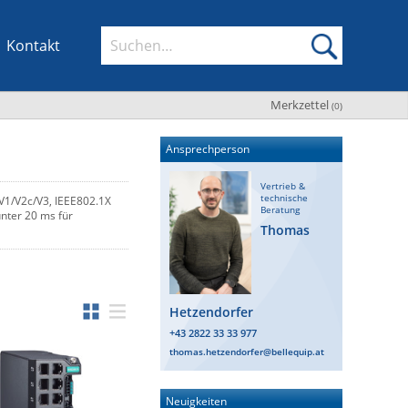
Kontakt
Merkzettel
(
0
)
Ansprechperson
Vertrieb &
technische
V1/V2c/V3, IEEE802.1X
Beratung
unter 20 ms für
Thomas
Hetzendorfer
+43 2822 33 33 977
thomas.hetzendorfer@bellequip.at
Neuigkeiten