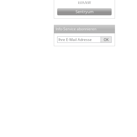
kVA/kW
Sentryum
Info-Service abonnieren
OK