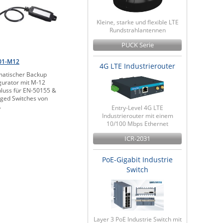
Kleine, starke und flexible LTE
Rundstrahlantennen
PUCK Serie
01-M12
4G LTE Industrierouter
atischer Backup
gurator mit M-12
luss für EN-50155 &
ed Switches von
.
Entry-Level 4G LTE
Industrierouter mit einem
10/100 Mbps Ethernet
ICR-2031
PoE-Gigabit Industrie
Switch
Layer 3 PoE Industrie Switch mit