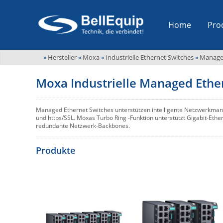
Home
Pro
»
Hersteller
»
Moxa
»
Industrielle Ethernet Switches
»
Managed
Moxa Industrielle Managed Ethe
Managed Ethernet Switches unterstützen intelligente Netzwerkma
und https/SSL. Moxas Turbo Ring -Funktion unterstützt Gigabit-Ethe
redundante Netzwerk-Backbones.
Produkte