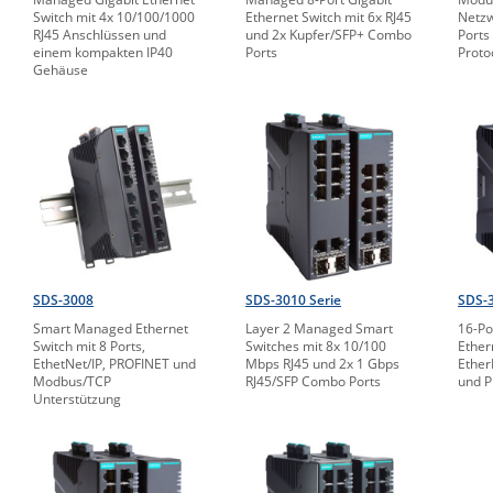
Switch mit 4x 10/100/1000
Ethernet Switch mit 6x RJ45
Netzw
RJ45 Anschlüssen und
und 2x Kupfer/SFP+ Combo
Ports
einem kompakten IP40
Ports
Proto
Gehäuse
SDS-3008
SDS-3010 Serie
SDS-3
Smart Managed Ethernet
Layer 2 Managed Smart
16-Po
Switch mit 8 Ports,
Switches mit 8x 10/100
Ether
EthetNet/IP, PROFINET und
Mbps RJ45 und 2x 1 Gbps
Ether
Modbus/TCP
RJ45/SFP Combo Ports
und 
Unterstützung