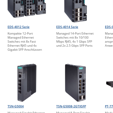
EDS-4012 Serie
EDS-4014 Serie
EDS-G
Kompakte 12-Port
Managed 14-Port Ethernet
Manag
Managed Ethernet
Switches mit 8x 10/100
Ether
Switches mit 8x Fast
Mbps RJ45, 4x 1 Gbps SFP
anspr
Ethernet RJ45 und 4x
und 2x 2.5 Gbps SFP Ports
Anwe
Gigabit SFP Anschlüssen
TSN-G5004
TSN-G5008-2GTXSFP
PT-7
Managed Gigabit Ethernet
Managed 8-Port Gigabit
Modul